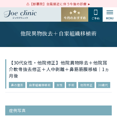
【那覇院】台風接近に伴う今後の診療
今月のおすすめ
ご予約
MENU
他院異物抜去＋自家組織移植術
【30代女性・他院修正】他院異物除去＋他院耳
介軟骨抜去修正＋人中剥離＋鼻筋筋膜移植｜1ヵ
月後
鼻の整形
自家組織移植術
女性
手術
他院修正
30歳代
症例写真