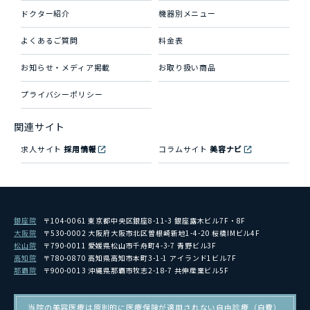
ドクター紹介
機器別メニュー
よくあるご質問
料金表
お知らせ・メディア掲載
お取り扱い商品
プライバシーポリシー
関連サイト
求人サイト
採用情報
コラムサイト
美容ナビ
銀座院
〒104-0061 東京都中央区銀座8-11-3 銀座露木ビル7F・8F
大阪院
〒530-0002 大阪府大阪市北区曽根崎新地1-4-20 桜橋IMビル4F
松山院
〒790-0011 愛媛県松山市千舟町4-3-7 青野ビル3F
高知院
〒780-0870 高知県高知市本町3-1-1 アイランド1ビル7F
那覇院
〒900-0013 沖縄県那覇市牧志2-18-7 共伸産業ビル5F
当院の美容医療は原則的に医療保険が適用されない自由診療（自費）