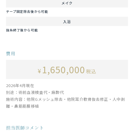
メイク
テープ固定除去後から可能
入浴
抜糸終了後から可能
費用
1,650,000
¥
税込
2026年4月現在
別途：術前血液検査代・麻酔代
施術内容：他院Gメッシュ除去・他院耳介軟骨抜去修正・人中剥
離・鼻筋筋膜移植
担当医師コメント