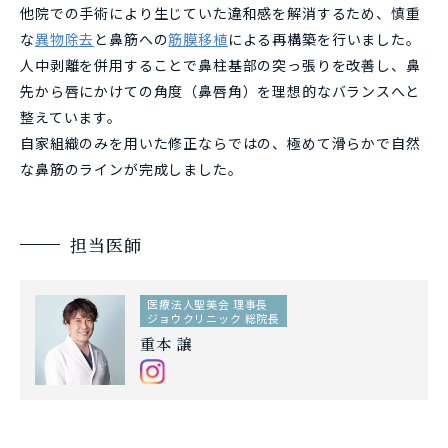
他院での手術により生じていた違和感を解消するため、慎重
な
異物除去
と鼻筋への
筋膜移植
による再構築を行いました。
人中剥離を併用することで鼻柱基部の突っ張りを改善し、鼻
先から唇にかけての角度（鼻唇角）を理想的なバランスへと
整えています。
自家組織のみを用いた修正ならではの、極めて滑らかで自然
な鼻筋のラインが完成しました。
担当医師
医療法人聖美会 理事長
ジョウクリニック 総院長
重本 譲