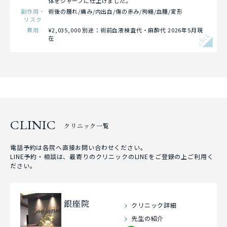
体をシャープに仕上げました。
副作用・
術後の腫れ/痛み/内出血/傷の赤み/拘縮/血腫/変形
リスク
費用
¥2,035,000 別途：術前血液検査代・麻酔代 2026年5月現
click
在
CLINIC
クリニック一覧
電話予約は各院へ直接お問い合わせください。
LINE予約・相談は、最寄りのクリニックのLINEをご登録の上ご利用く
ださい。
銀座院
クリニック詳細
先生の紹介