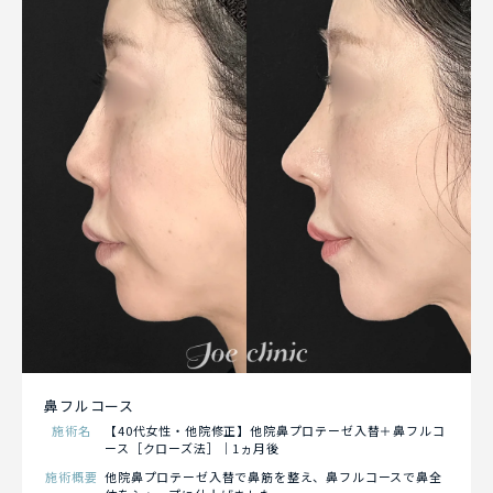
鼻フルコース
施術名
【40代女性・他院修正】他院鼻プロテーゼ入替＋鼻フルコ
ース［クローズ法］｜1ヵ月後
施術概要
他院鼻プロテーゼ入替で鼻筋を整え、鼻フルコースで鼻全