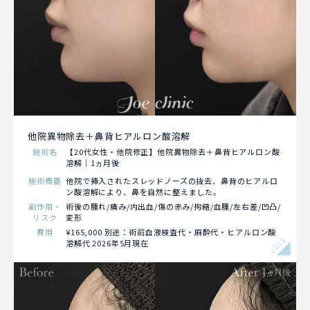
他院異物除去＋鼻背ヒアルロン酸溶解
施術名
【20代女性・他院修正】他院異物除去＋鼻背ヒアルロン酸
溶解｜1ヵ月後
施術概要
他院で挿入されたスレッドノーズの抜去、鼻背のヒアルロ
ン酸溶解により、鼻を自然に整えました。
副作用・
術後の腫れ/痛み/内出血/傷の赤み/拘縮/血腫/左右差/凹凸/
リスク
変形
費用
¥165,000 別途：術前血液検査代・麻酔代・ヒアルロン酸
click
溶解代 2026年5月現在