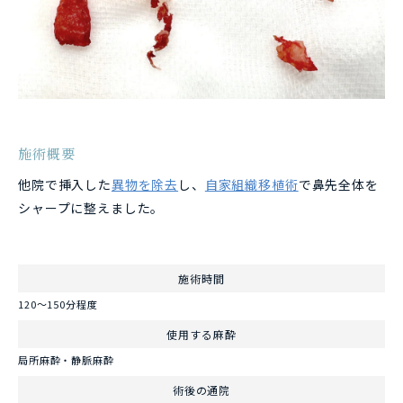
施術概要
他院で挿入した
異物を除去
し、
自家組織移植術
で鼻先全体を
シャープに整えました。
施術時間
120～150分程度
使用する麻酔
局所麻酔・静脈麻酔
術後の通院