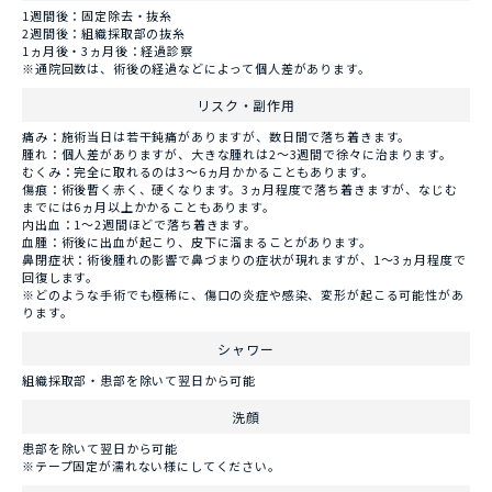
1週間後：固定除去・抜糸
2週間後：組織採取部の抜糸
1ヵ月後・3ヵ月後：経過診察
※通院回数は、術後の経過などによって個人差があります。
リスク・副作用
痛み：施術当日は若干鈍痛がありますが、数日間で落ち着きます。
腫れ：個人差がありますが、大きな腫れは2～3週間で徐々に治まります。
むくみ：完全に取れるのは3～6ヵ月かかることもあります。
傷痕：術後暫く赤く、硬くなります。3ヵ月程度で落ち着きますが、なじむ
までには6ヵ月以上かかることもあります。
内出血：1～2週間ほどで落ち着きます。
血腫：術後に出血が起こり、皮下に溜まることがあります。
鼻閉症状：術後腫れの影響で鼻づまりの症状が現れますが、1～3ヵ月程度で
回復します。
※どのような手術でも極稀に、傷口の炎症や感染、変形が起こる可能性があ
ります。
シャワー
組織採取部・患部を除いて翌日から可能
洗顔
患部を除いて翌日から可能
※テープ固定が濡れない様にしてください。