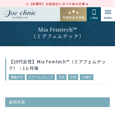
【那覇院】台風接近に伴う今後の診療
今月のおすすめ
ご予約
MENU
Mia Femtech™
（ミアフェムテック）
【20代女性】Mia Femtech™（ミアフェムテッ
ク）｜1ヵ月後
豊胸手術
ミアフェムテック
女性
手術
20歳代
症例写真