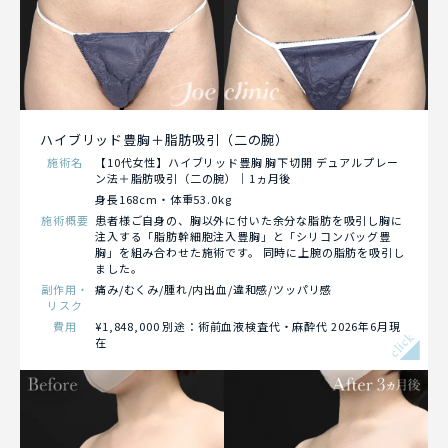
ハイブリッド豊胸＋脂肪吸引（二の腕）
施術名
【10代女性】ハイブリッド豊胸 胸下切開 デュアルプレー
ン法＋脂肪吸引（二の腕）｜1ヵ月後
身長168cm・体重53.0kg
施術概要
患者様ご自身の、胸以外に付いた余分な脂肪を吸引し胸に
注入する「脂肪幹細胞注入豊胸」と「シリコンバッグ豊
胸」を組み合わせた施術です。 同時に上腕の脂肪を吸引し
ました。
副作用・
痛み/むくみ/腫れ/内出血/違和感/ツッパリ感
リスク
費用
¥1,848,000 別途：術前血液検査代・麻酔代 2026年6月現
click
在