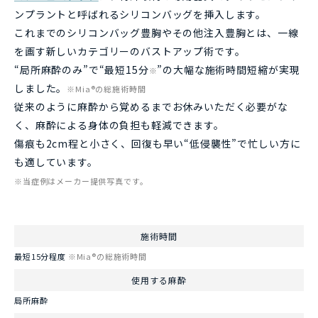
ンプラントと呼ばれるシリコンバッグを挿入します。
これまでのシリコンバッグ豊胸やその他注入豊胸とは、一線
を画す新しいカテゴリーのバストアップ術です。
“局所麻酔のみ”で“最短15分
”の大幅な施術時間短縮が実現
※
しました。
※Mia®の総施術時間
従来のように麻酔から覚めるまでお休みいただく必要がな
く、麻酔による身体の負担も軽減できます。
傷痕も2cm程と小さく、回復も早い“低侵襲性”で忙しい方に
も適しています。
※当症例はメーカー提供写真です。
施術時間
最短15分程度
※Mia®の総施術時間
使用する麻酔
局所麻酔