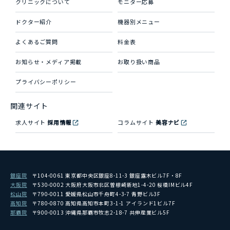
クリニックについて
モニター応募
ドクター紹介
機器別メニュー
よくあるご質問
料金表
お知らせ・メディア掲載
お取り扱い商品
プライバシーポリシー
関連サイト
求人サイト
採用情報
コラムサイト
美容ナビ
銀座院
〒104-0061 東京都中央区銀座8-11-3 銀座露木ビル7F・8F
大阪院
〒530-0002 大阪府大阪市北区曽根崎新地1-4-20 桜橋IMビル4F
松山院
〒790-0011 愛媛県松山市千舟町4-3-7 青野ビル3F
高知院
〒780-0870 高知県高知市本町3-1-1 アイランド1ビル7F
那覇院
〒900-0013 沖縄県那覇市牧志2-18-7 共伸産業ビル5F