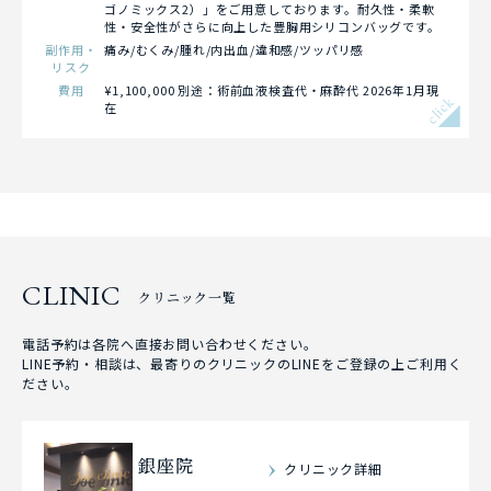
ゴノミックス2）」をご用意しております。耐久性・柔軟
性・安全性がさらに向上した豊胸用シリコンバッグです。
副作用・
痛み/むくみ/腫れ/内出血/違和感/ツッパリ感
リスク
費用
¥1,100,000 別途：術前血液検査代・麻酔代 2026年1月現
click
在
CLINIC
クリニック一覧
電話予約は各院へ直接お問い合わせください。
LINE予約・相談は、最寄りのクリニックのLINEをご登録の上ご利用く
ださい。
銀座院
クリニック詳細