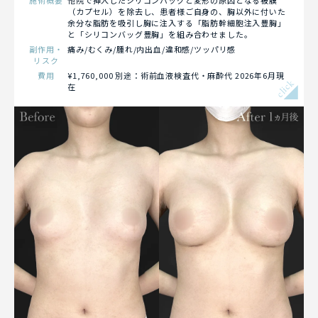
施術概要
他院で挿入したシリコンバッグと変形の原因となる被膜
（カプセル）を除去し、患者様ご自身の、胸以外に付いた
余分な脂肪を吸引し胸に注入する「脂肪幹細胞注入豊胸」
と「シリコンバッグ豊胸」を組み合わせました。
副作用・
痛み/むくみ/腫れ/内出血/違和感/ツッパリ感
リスク
費用
¥1,760,000 別途：術前血液検査代・麻酔代 2026年6月現
click
在