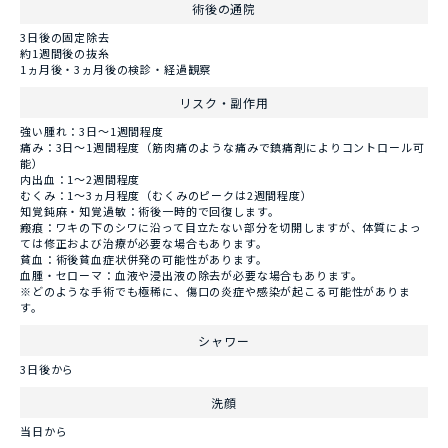
術後の通院
3日後の固定除去
約1週間後の抜糸
1ヵ月後・3ヵ月後の検診・経過観察
リスク・副作用
強い腫れ：3日～1週間程度
痛み：3日～1週間程度（筋肉痛のような痛みで鎮痛剤によりコントロール可
能）
内出血：1～2週間程度
むくみ：1～3ヵ月程度（むくみのピークは2週間程度）
知覚鈍麻・知覚過敏：術後一時的で回復します。
瘢痕：ワキの下のシワに沿って目立たない部分を切開しますが、体質によっ
ては修正および治療が必要な場合もあります。
貧血：術後貧血症状併発の可能性があります。
血腫・セローマ：血液や浸出液の除去が必要な場合もあります。
※どのような手術でも極稀に、傷口の炎症や感染が起こる可能性がありま
す。
シャワー
3日後から
洗顔
当日から