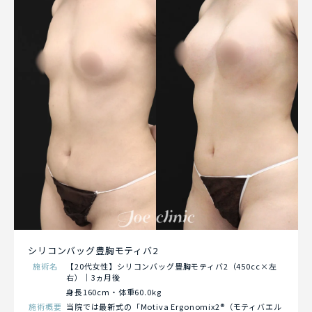
シリコンバッグ豊胸モティバ2
施術名
【20代女性】シリコンバッグ豊胸モティバ2（450cc×左
右）｜3ヵ月後
身長160cm・体重60.0kg
施術概要
当院では最新式の「Motiva Ergonomix2®（モティバエル