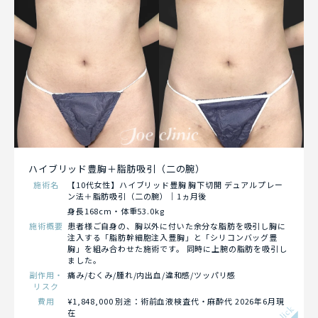
ハイブリッド豊胸＋脂肪吸引（二の腕）
施術名
【10代女性】ハイブリッド豊胸 胸下切開 デュアルプレー
ン法＋脂肪吸引（二の腕）｜1ヵ月後
身長168cm・体重53.0kg
施術概要
患者様ご自身の、胸以外に付いた余分な脂肪を吸引し胸に
注入する「脂肪幹細胞注入豊胸」と「シリコンバッグ豊
胸」を組み合わせた施術です。 同時に上腕の脂肪を吸引し
ました。
副作用・
痛み/むくみ/腫れ/内出血/違和感/ツッパリ感
リスク
費用
¥1,848,000 別途：術前血液検査代・麻酔代 2026年6月現
click
在