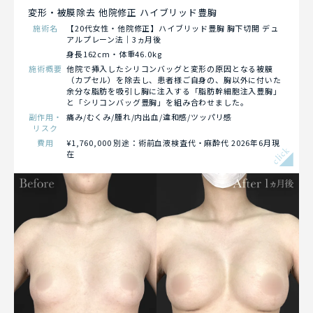
変形・被膜除去 他院修正 ハイブリッド豊胸
施術名
【20代女性・他院修正】ハイブリッド豊胸 胸下切開 デュ
アルプレーン法｜3ヵ月後
身長162cm・体重46.0kg
施術概要
他院で挿入したシリコンバッグと変形の原因となる被膜
（カプセル）を除去し、患者様ご自身の、胸以外に付いた
余分な脂肪を吸引し胸に注入する「脂肪幹細胞注入豊胸」
と「シリコンバッグ豊胸」を組み合わせました。
副作用・
痛み/むくみ/腫れ/内出血/違和感/ツッパリ感
リスク
費用
¥1,760,000 別途：術前血液検査代・麻酔代 2026年6月現
click
在