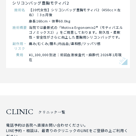
シリコンバッグ豊胸モティバ2
施術名
【20代女性】シリコンバッグ豊胸モティバ2（450cc×左
右）｜3ヵ月後
身長160cm・体重60.0kg
施術概要
当院では最新式の「Motiva Ergonomix2®（モティバエル
ゴノミックス2）」をご用意しております。耐久性・柔軟
性・安全性がさらに向上した豊胸用シリコンバッグです。
副作用・
痛み/むくみ/腫れ/内出血/違和感/ツッパリ感
リスク
費用
¥1,100,000 別途：術前血液検査代・麻酔代 2026年1月現
click
在
CLINIC
クリニック一覧
電話予約は各院へ直接お問い合わせください。
LINE予約・相談は、最寄りのクリニックのLINEをご登録の上ご利用く
ださい。