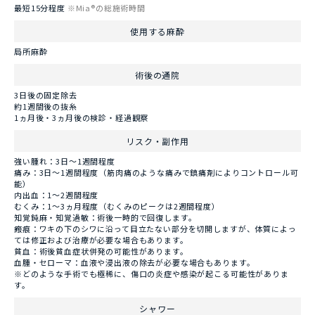
最短15分程度
※Mia®の総施術時間
使用する麻酔
局所麻酔
術後の通院
3日後の固定除去
約1週間後の抜糸
1ヵ月後・3ヵ月後の検診・経過観察
リスク・副作用
強い腫れ：3日～1週間程度
痛み：3日～1週間程度（筋肉痛のような痛みで鎮痛剤によりコントロール可
能）
内出血：1～2週間程度
むくみ：1～3ヵ月程度（むくみのピークは2週間程度）
知覚鈍麻・知覚過敏：術後一時的で回復します。
瘢痕：ワキの下のシワに沿って目立たない部分を切開しますが、体質によっ
ては修正および治療が必要な場合もあります。
貧血：術後貧血症状併発の可能性があります。
血腫・セローマ：血液や浸出液の除去が必要な場合もあります。
※どのような手術でも極稀に、傷口の炎症や感染が起こる可能性がありま
す。
シャワー