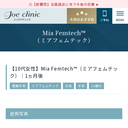
【那覇院】台風接近に伴う今後の診療
今月のおすすめ
ご予約
MENU
Mia Femtech™
（ミアフェムテック）
【10代女性】Mia Femtech™（ミアフェムテッ
ク）｜1ヵ月後
豊胸手術
ミアフェムテック
女性
手術
10歳代
症例写真