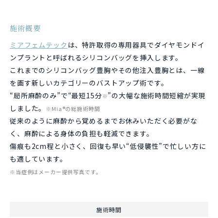
施術概要
ミアフェムテック
は、特許取得の専用器具でダイヤモンドイ
ンプラントと呼ばれるシリコンバッグを挿入します。
これまでのシリコンバッグ豊胸やその他注入豊胸とは、一線
を画す新しいカテゴリーのバストアップ術です。
“局所麻酔のみ”で“最短15分
”の大幅な施術時間短縮が実現
※
しました。
※Mia®の総施術時間
従来のように麻酔から覚めるまでお休みいただく必要がな
く、麻酔による身体の負担も軽減できます。
傷痕も2cm程と小さく、回復も早い“低侵襲性”で忙しい方に
も適しています。
※当症例はメーカー提供写真です。
施術時間