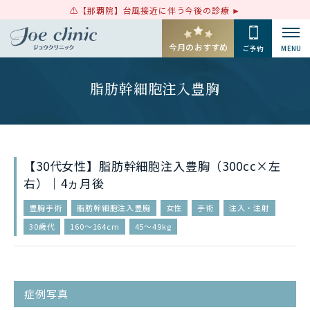
【那覇院】台風接近に伴う今後の診療
今月のおすすめ
ご予約
MENU
脂肪幹細胞注入豊胸
【30代女性】脂肪幹細胞注入豊胸（300cc×左
右）｜4ヵ月後
豊胸手術
脂肪幹細胞注入豊胸
女性
手術
注入・注射
30歳代
160〜164cm
45〜49kg
症例写真