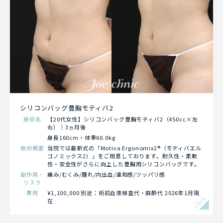
シリコンバッグ豊胸モティバ2
施術名
【20代女性】シリコンバッグ豊胸モティバ2（450cc×左
右）｜3ヵ月後
身長160cm・体重60.0kg
施術概要
当院では最新式の「Motiva Ergonomix2®（モティバエル
ゴノミックス2）」をご用意しております。耐久性・柔軟
性・安全性がさらに向上した豊胸用シリコンバッグです。
副作用・
痛み/むくみ/腫れ/内出血/違和感/ツッパリ感
リスク
費用
¥1,100,000 別途：術前血液検査代・麻酔代 2026年1月現
click
在