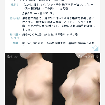
施術名
【10代女性】ハイブリッド豊胸 胸下切開 デュアルプレー
ン法＋脂肪吸引（二の腕）｜1ヵ月後
身長168cm・体重53.0kg
施術概要
患者様ご自身の、胸以外に付いた余分な脂肪を吸引し胸に
注入する「脂肪幹細胞注入豊胸」と「シリコンバッグ豊
胸」を組み合わせた施術です。 同時に上腕の脂肪を吸引し
ました。
副作用・
痛み/むくみ/腫れ/内出血/違和感/ツッパリ感
リスク
費用
¥1,848,000 別途：術前血液検査代・麻酔代 2026年6月現
click
在