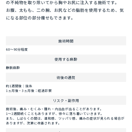
の不純物を取り除いてから胸やお尻に注入する施術です。
お腹、太もも、二の腕、お尻などの脂肪を使用するため、気
になる部位の部分痩せもできます。
施術時間
60～90分程度
使用する麻酔
静脈麻酔
術後の通院
約1週間後：抜糸
1ヵ月後・3ヵ月後：経過診察
リスク・副作用
施術後、痛み・むくみ・腫れ・内出血が出ることがあります。
1～2週間続くこともありますが、徐々に落ち着いていきます。
また、しばらくの間は、違和感、ツッパリ感、痛みの症状が見られる場合が
ありますが、次第に改善されます。