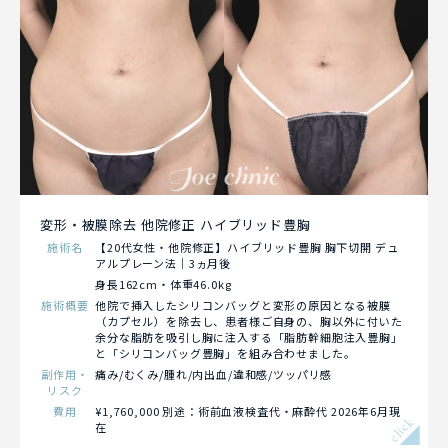
変形・被膜除去 他院修正 ハイブリッド豊胸
施術名
【20代女性・他院修正】ハイブリッド豊胸 胸下切開 デュ
アルプレーン法｜3ヵ月後
身長162cm・体重46.0kg
施術概要
他院で挿入したシリコンバッグと変形の原因となる被膜
（カプセル）を除去し、患者様ご自身の、胸以外に付いた
余分な脂肪を吸引し胸に注入する「脂肪幹細胞注入豊胸」
と「シリコンバッグ豊胸」を組み合わせました。
副作用・
痛み/むくみ/腫れ/内出血/違和感/ツッパリ感
リスク
費用
¥1,760,000 別途：術前血液検査代・麻酔代 2026年6月現
click
在