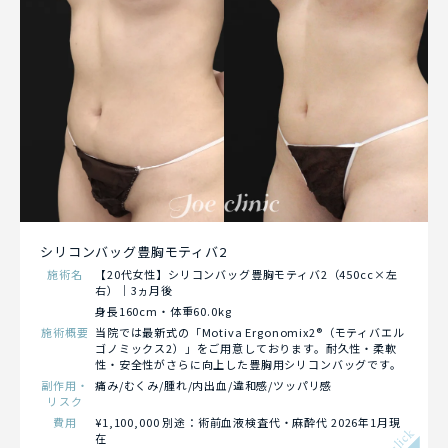
シリコンバッグ豊胸モティバ2
施術名
【20代女性】シリコンバッグ豊胸モティバ2（450cc×左
右）｜3ヵ月後
身長160cm・体重60.0kg
施術概要
当院では最新式の「Motiva Ergonomix2®（モティバエル
ゴノミックス2）」をご用意しております。耐久性・柔軟
性・安全性がさらに向上した豊胸用シリコンバッグです。
副作用・
痛み/むくみ/腫れ/内出血/違和感/ツッパリ感
リスク
費用
¥1,100,000 別途：術前血液検査代・麻酔代 2026年1月現
click
在