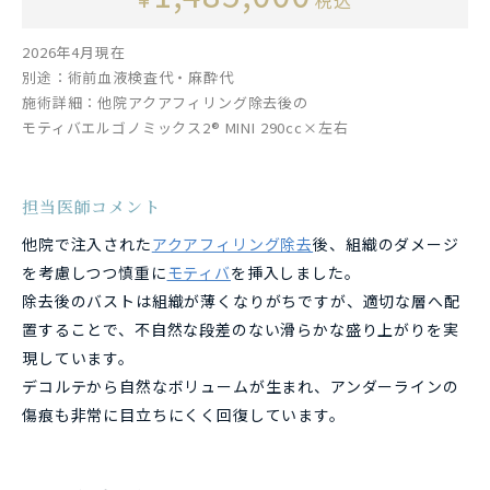
税込
2026年4月現在
別途：術前血液検査代・麻酔代
施術詳細：他院アクアフィリング除去後の
モティバエルゴノミックス2® MINI 290cc×左右
担当医師コメント
他院で注入された
アクアフィリング除去
後、組織のダメージ
を考慮しつつ慎重に
モティバ
を挿入しました。
除去後のバストは組織が薄くなりがちですが、適切な層へ配
置することで、不自然な段差のない滑らかな盛り上がりを実
現しています。
デコルテから自然なボリュームが生まれ、アンダーラインの
傷痕も非常に目立ちにくく回復しています。