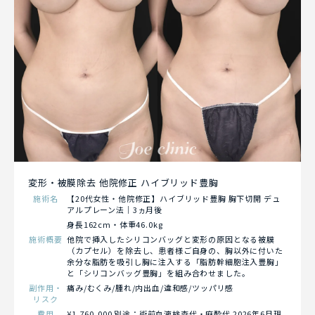
変形・被膜除去 他院修正 ハイブリッド豊胸
施術名
【20代女性・他院修正】ハイブリッド豊胸 胸下切開 デュ
アルプレーン法｜3ヵ月後
身長162cm・体重46.0kg
施術概要
他院で挿入したシリコンバッグと変形の原因となる被膜
（カプセル）を除去し、患者様ご自身の、胸以外に付いた
余分な脂肪を吸引し胸に注入する「脂肪幹細胞注入豊胸」
と「シリコンバッグ豊胸」を組み合わせました。
副作用・
痛み/むくみ/腫れ/内出血/違和感/ツッパリ感
リスク
費用
¥1,760,000 別途：術前血液検査代・麻酔代 2026年6月現