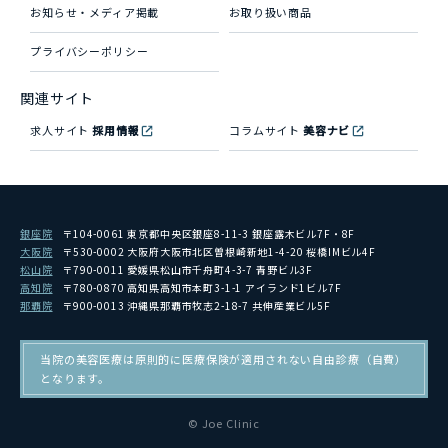
お知らせ・メディア掲載
お取り扱い商品
プライバシーポリシー
関連サイト
求人サイト
採用情報
コラムサイト
美容ナビ
銀座院
〒104-0061 東京都中央区銀座8-11-3 銀座露木ビル7F・8F
大阪院
〒530-0002 大阪府大阪市北区曽根崎新地1-4-20 桜橋IMビル4F
松山院
〒790-0011 愛媛県松山市千舟町4-3-7 青野ビル3F
高知院
〒780-0870 高知県高知市本町3-1-1 アイランド1ビル7F
那覇院
〒900-0013 沖縄県那覇市牧志2-18-7 共伸産業ビル5F
当院の美容医療は原則的に医療保険が適用されない自由診療（自費）
となります。
© Joe Clinic