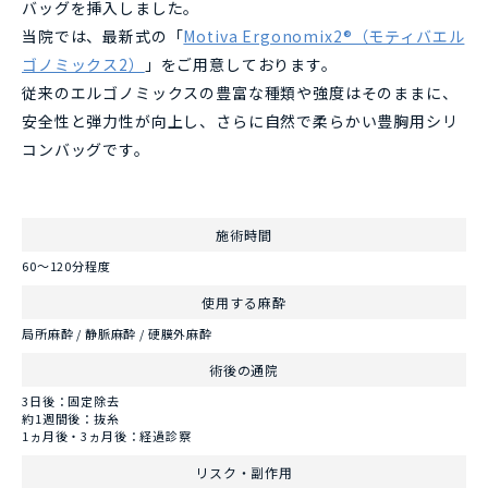
バッグを挿入しました。
当院では、最新式の「
Motiva Ergonomix2®（モティバエル
ゴノミックス2）
」をご用意しております。
従来のエルゴノミックスの豊富な種類や強度はそのままに、
安全性と弾力性が向上し、さらに自然で柔らかい豊胸用シリ
コンバッグです。
施術時間
60～120分程度
使用する麻酔
局所麻酔 / 静脈麻酔 / 硬膜外麻酔
術後の通院
3日後：固定除去
約1週間後：抜糸
1ヵ月後・3ヵ月後：経過診察
リスク・副作用