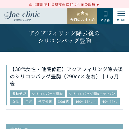
【那覇院】台風接近に伴う今後の診療
今月のおすすめ
ご予約
MENU
アクアフィリング除去後の
シリコンバッグ豊胸
【30代女性・他院修正】アクアフィリング除去後
のシリコンバッグ豊胸（290cc×左右）｜1ヵ月
後
豊胸手術
シリコンバッグ豊胸
シリコンバッグ豊胸モティバ2
女性
手術
他院修正
30歳代
160〜164cm
40〜44kg