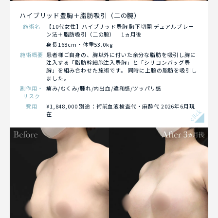
ハイブリッド豊胸＋脂肪吸引（二の腕）
施術名
【10代女性】ハイブリッド豊胸 胸下切開 デュアルプレー
ン法＋脂肪吸引（二の腕）｜1ヵ月後
身長168cm・体重53.0kg
施術概要
患者様ご自身の、胸以外に付いた余分な脂肪を吸引し胸に
注入する「脂肪幹細胞注入豊胸」と「シリコンバッグ豊
胸」を組み合わせた施術です。 同時に上腕の脂肪を吸引し
ました。
副作用・
痛み/むくみ/腫れ/内出血/違和感/ツッパリ感
リスク
費用
¥1,848,000 別途：術前血液検査代・麻酔代 2026年6月現
click
在