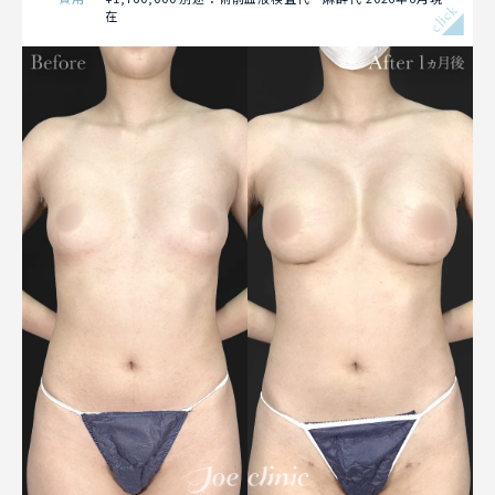
click
在