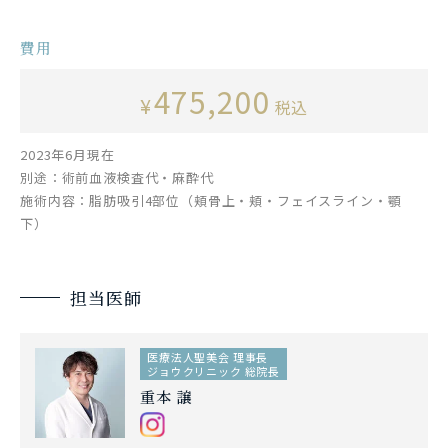
費用
475,200
¥
税込
2023年6月現在
別途：術前血液検査代・麻酔代
施術内容：脂肪吸引4部位（頬骨上・頬・フェイスライン・顎
下）
担当医師
医療法人聖美会 理事長
ジョウクリニック 総院長
重本 譲