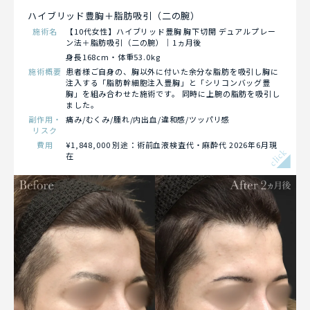
ハイブリッド豊胸＋脂肪吸引（二の腕）
施術名
【10代女性】ハイブリッド豊胸 胸下切開 デュアルプレー
ン法＋脂肪吸引（二の腕）｜1ヵ月後
身長168cm・体重53.0kg
施術概要
患者様ご自身の、胸以外に付いた余分な脂肪を吸引し胸に
注入する「脂肪幹細胞注入豊胸」と「シリコンバッグ豊
胸」を組み合わせた施術です。 同時に上腕の脂肪を吸引し
ました。
副作用・
痛み/むくみ/腫れ/内出血/違和感/ツッパリ感
リスク
費用
¥1,848,000 別途：術前血液検査代・麻酔代 2026年6月現
click
在