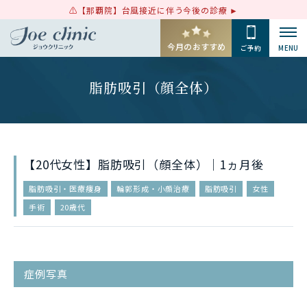
【那覇院】台風接近に伴う今後の診療
今月のおすすめ
ご予約
MENU
脂肪吸引（顔全体）
【20代女性】脂肪吸引（顔全体）｜1ヵ月後
脂肪吸引・医療痩身
輪郭形成・小顔治療
脂肪吸引
女性
手術
20歳代
症例写真