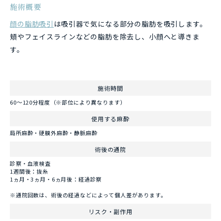
施術概要
顔の脂肪吸引
は吸引器で気になる部分の脂肪を吸引します。
頬やフェイスラインなどの脂肪を除去し、小顔へと導きま
す。
施術時間
60〜120分程度（※部位により異なります）
使用する麻酔
局所麻酔・硬膜外麻酔・静脈麻酔
術後の通院
診察・血液検査
1週間後：抜糸
1ヵ月・3ヵ月・6ヵ月後：経過診察
※通院回数は、術後の経過などによって個人差があります。
リスク・副作用