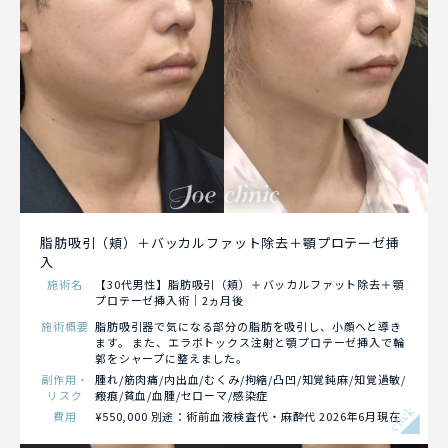
脂肪吸引（頬）＋バッカルファット除去＋顎プロテーゼ挿
入
施術名
【30代男性】脂肪吸引（頬）＋バッカルファット除去＋顎
プロテーゼ挿入術｜2ヵ月後
施術概要
脂肪吸引器で気になる部分の脂肪を吸引し、小顔へと導き
ます。 また、エラボトックス注射と顎プロテーゼ挿入で輪
郭をシャープに整えました。
副作用・
腫れ/筋肉痛/内出血/むくみ/拘縮/凸凹/知覚鈍麻/知覚過敏/
リスク
瘢痕/貧血/血腫/セローマ/感染症
click
費用
¥550,000 別途：術前血液検査代・麻酔代 2026年6月現在