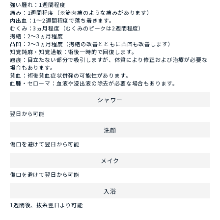
強い腫れ：1週間程度
痛み：1週間程度（※筋肉痛のような痛みがあります）
内出血：1〜2週間程度で落ち着きます。
むくみ：3ヵ月程度（むくみのピークは2週間程度）
拘縮：2～3ヵ月程度
凸凹：2～3ヵ月程度（拘縮の改善とともに凸凹も改善します）
知覚鈍麻・知覚過敏：術後一時的で回復します。
瘢痕：目立たない部分で吸引しますが、体質により修正および治療が必要な
場合もあります。
貧血：術後貧血症状併発の可能性があります。
血腫・セローマ：血液や浸出液の除去が必要な場合もあります。
シャワー
翌日から可能
洗顔
傷口を避けて翌日から可能
メイク
傷口を避けて翌日から可能
入浴
1週間後、抜糸翌日より可能