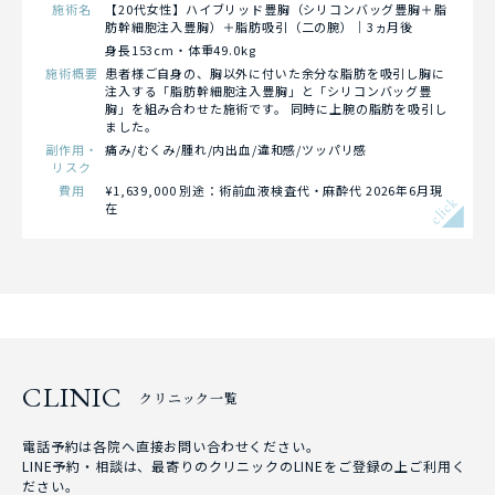
施術名
【20代女性】ハイブリッド豊胸（シリコンバッグ豊胸＋脂
肪幹細胞注入豊胸）＋脂肪吸引（二の腕）｜3ヵ月後
身長153cm・体重49.0kg
施術概要
患者様ご自身の、胸以外に付いた余分な脂肪を吸引し胸に
注入する「脂肪幹細胞注入豊胸」と「シリコンバッグ豊
胸」を組み合わせた施術です。 同時に上腕の脂肪を吸引し
ました。
副作用・
痛み/むくみ/腫れ/内出血/違和感/ツッパリ感
リスク
費用
¥1,639,000 別途：術前血液検査代・麻酔代 2026年6月現
click
在
CLINIC
クリニック一覧
電話予約は各院へ直接お問い合わせください。
LINE予約・相談は、最寄りのクリニックのLINEをご登録の上ご利用く
ださい。