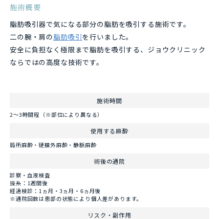
施術概要
脂肪吸引器で気になる部分の脂肪を吸引する施術です。
二の腕・肩の
脂肪吸引
を行いました。
安全に負担なく極限まで脂肪を吸引する、ジョウクリニック
ならではの高度な技術です。
施術時間
2～3時間程（※部位により異なる）
使用する麻酔
局所麻酔・硬膜外麻酔・静脈麻酔
術後の通院
診察・血液検査
抜糸：1週間後
経過検診：1ヵ月・3ヵ月・6ヵ月後
※通院回数は患部の状態により個人差があります。
リスク・副作用