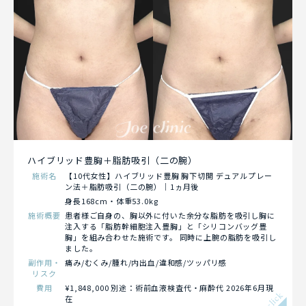
ハイブリッド豊胸＋脂肪吸引（二の腕）
施術名
【10代女性】ハイブリッド豊胸 胸下切開 デュアルプレー
ン法＋脂肪吸引（二の腕）｜1ヵ月後
身長168cm・体重53.0kg
施術概要
患者様ご自身の、胸以外に付いた余分な脂肪を吸引し胸に
注入する「脂肪幹細胞注入豊胸」と「シリコンバッグ豊
胸」を組み合わせた施術です。 同時に上腕の脂肪を吸引し
ました。
副作用・
痛み/むくみ/腫れ/内出血/違和感/ツッパリ感
リスク
費用
¥1,848,000 別途：術前血液検査代・麻酔代 2026年6月現
click
在