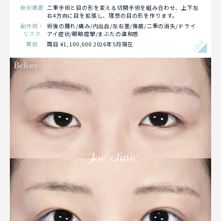
施術概要
二重手術と目の形を変える切開手術を組み合わせ、上下左
右4方向に目を拡張し、理想の目の形を作ります。
副作用・
術後の腫れ/痛み/内出血/左右差/傷痕/二重の消失/ドライ
リスク
アイ症状/眼瞼痙攣/まぶたの違和感
click
費用
両目 ¥1,100,000 2026年5月現在