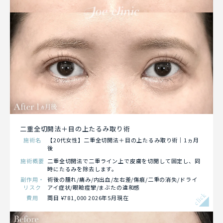
二重全切開法＋目の上たるみ取り術
施術名
【20代女性】二重全切開法＋目の上たるみ取り術｜1ヵ月
後
施術概要
二重全切開法で二重ライン上で皮膚を切開して固定し、同
時にたるみを除去します。
副作用・
術後の腫れ/痛み/内出血/左右差/傷痕/二重の消失/ドライ
リスク
アイ症状/眼瞼痙攣/まぶたの違和感
click
費用
両目 ¥781,000 2026年5月現在