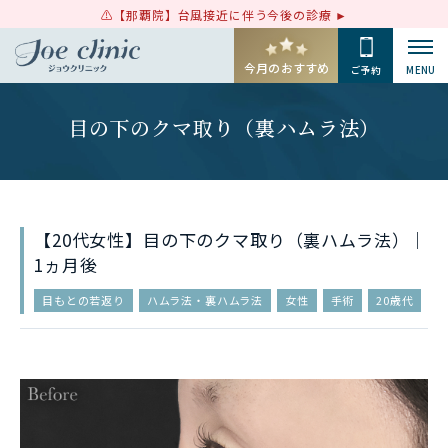
【那覇院】台風接近に伴う今後の診療
今月のおすすめ
ご予約
MENU
目の下のクマ取り（裏ハムラ法）
【20代女性】目の下のクマ取り（裏ハムラ法）｜
1ヵ月後
目もとの若返り
ハムラ法・裏ハムラ法
女性
手術
20歳代