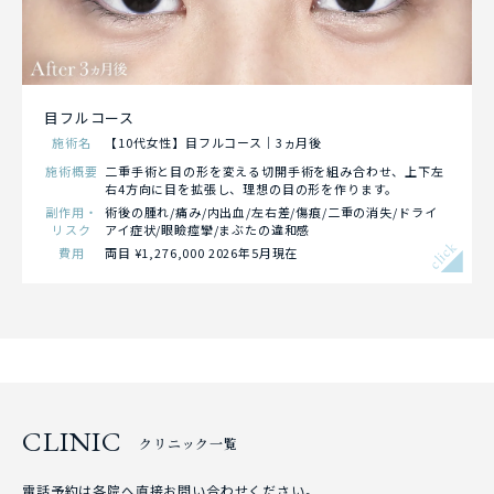
目フルコース
施術名
【10代女性】目フルコース｜3ヵ月後
施術概要
二重手術と目の形を変える切開手術を組み合わせ、上下左
右4方向に目を拡張し、理想の目の形を作ります。
副作用・
術後の腫れ/痛み/内出血/左右差/傷痕/二重の消失/ドライ
リスク
アイ症状/眼瞼痙攣/まぶたの違和感
click
費用
両目 ¥1,276,000 2026年5月現在
CLINIC
クリニック一覧
電話予約は各院へ直接お問い合わせください。