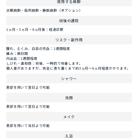
使用する麻酔
点眼麻酔・局所麻酔・静脈麻酔（オプション）
術後の通院
1ヵ月・3ヵ月・6ヵ月後：経過診察
リスク・副作用
腫れ、むくみ、白目の充血：1週間程度
痛み：数日間
内出血：1週間程度
しびれ・違和感：術後、一時的で改善します。
個人差がありますが、完全に落ち着くまで約3ヵ月～6ヵ月程度かかります。
シャワー
患部を除いて翌日より可能
洗顔
患部を除いて翌日より可能
メイク
患部を除いて当日より可能
入浴