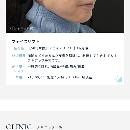
フェイスリフト
施術名
【50代女性】フェイスリフト｜3ヵ月後
施術概要
加齢などでたるんだ皮膚を切除し、剥離して引き上げるリ
フトアップ手術です。
副作用・
一時的な腫れ/内出血/拘縮/痛み /傷痕
リスク
click
費用
¥1,100,000 別途：麻酔代 2021年3月現在
CLINIC
クリニック一覧