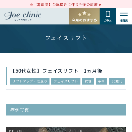
【那覇院】台風接近に伴う今後の診療
今月のおすすめ
ご予約
MENU
フェイスリフト
【50代女性】フェイスリフト｜1ヵ月後
リフトアップ・若返り
フェイスリフト
女性
手術
50歳代
症例写真
BEFORE
AFTER