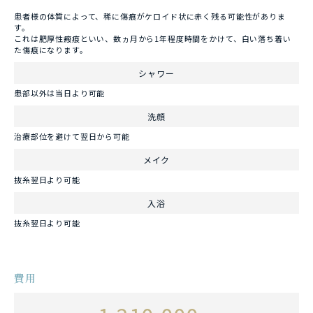
患者様の体質によって、稀に傷痕がケロイド状に赤く残る可能性がありま
す。
これは肥厚性瘢痕といい、数ヵ月から1年程度時間をかけて、白い落ち着い
た傷痕になります。
シャワー
患部以外は当日より可能
洗顔
治療部位を避けて翌日から可能
メイク
抜糸翌日より可能
入浴
抜糸翌日より可能
費用