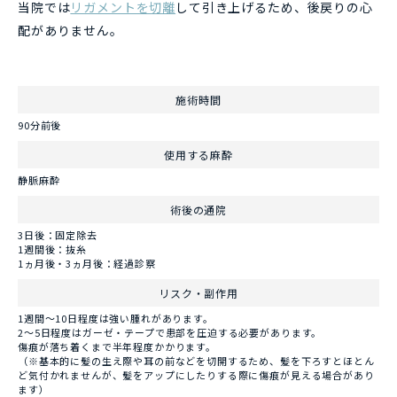
当院では
リガメントを切離
して引き上げるため、後戻りの心
配がありません。
施術時間
90分前後
使用する麻酔
静脈麻酔
術後の通院
3日後：固定除去
1週間後：抜糸
1ヵ月後・3ヵ月後：経過診察
リスク・副作用
1週間～10日程度は強い腫れがあります。
2～5日程度はガーゼ・テープで患部を圧迫する必要があります。
傷痕が落ち着くまで半年程度かかります。
（※基本的に髪の生え際や耳の前などを切開するため、髪を下ろすとほとん
ど気付かれませんが、髪をアップにしたりする際に傷痕が見える場合があり
ます）