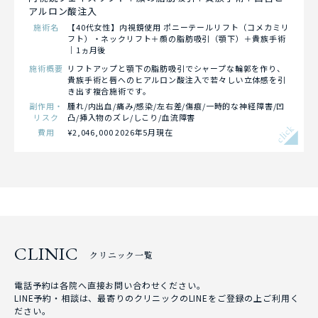
アルロン酸注入
施術名
【40代女性】内視鏡使用 ポニーテールリフト（コメカミリ
フト）・ネックリフト＋顔の脂肪吸引（顎下）＋貴族手術
｜1ヵ月後
施術概要
リフトアップと顎下の脂肪吸引でシャープな輪郭を作り、
貴族手術と唇へのヒアルロン酸注入で若々しい立体感を引
き出す複合施術です。
副作用・
腫れ/内出血/痛み/感染/左右差/傷痕/一時的な神経障害/凹
リスク
凸/挿入物のズレ/しこり/血流障害
click
費用
¥2,046,000 2026年5月現在
CLINIC
クリニック一覧
電話予約は各院へ直接お問い合わせください。
LINE予約・相談は、最寄りのクリニックのLINEをご登録の上ご利用く
ださい。