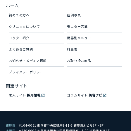
ホーム
初めての方へ
症例写真
クリニックについて
モニター応募
ドクター紹介
機器別メニュー
よくあるご質問
料金表
お知らせ・メディア掲載
お取り扱い商品
プライバシーポリシー
関連サイト
求人サイト
採用情報
コラムサイト
美容ナビ
銀座院
〒104-0061 東京都中央区銀座8-11-3 銀座露木ビル7F・8F
大阪院
〒530-0002 大阪府大阪市北区曽根崎新地1-4-20 桜橋IMビル4F