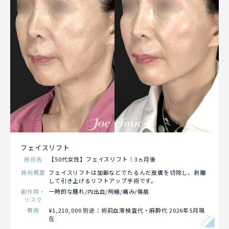
フェイスリフト
施術名
【50代女性】フェイスリフト｜3ヵ月後
施術概要
フェイスリフトは加齢などでたるんだ皮膚を切除し、剥離
して引き上げるリフトアップ手術です。
副作用・
一時的な腫れ/内出血/拘縮/痛み /傷痕
リスク
費用
¥1,210,000 別途：術前血液検査代・麻酔代 2026年5月現
click
在