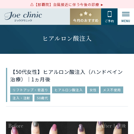
【那覇院】台風接近に伴う今後の診療
今月のおすすめ
ご予約
MENU
ヒアルロン酸注入
【50代女性】ヒアルロン酸注入（ハンドベイン
治療）｜1ヵ月後
リフトアップ・若返り
ヒアルロン酸注入
女性
メス不使用
注入・注射
50歳代