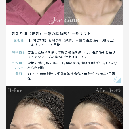
骨削り術（頬骨）＋顔の脂肪吸引＋糸リフト
施術名
【30代女性】骨削り術（頬骨）＋顔の脂肪吸引（頬骨上）
＋糸リフト｜3ヵ月後
施術概要
突出した頬骨を削って顔の横幅を縮小し、脂肪吸引と糸リ
フトでシャープな輪郭に仕上げました。
副作用・
術後の腫れ/痛み/内出血/傷の赤み/拘縮/血腫/変形/しびれ/
リスク
左右非対称
費用
¥1,408,000 別途：術前血液検査代・麻酔代 2026年5月現
click
在