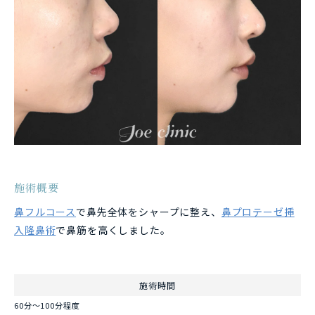
施術概要
鼻フルコース
で鼻先全体をシャープに整え、
鼻プロテーゼ挿
入隆鼻術
で鼻筋を高くしました。
施術時間
60分～100分程度