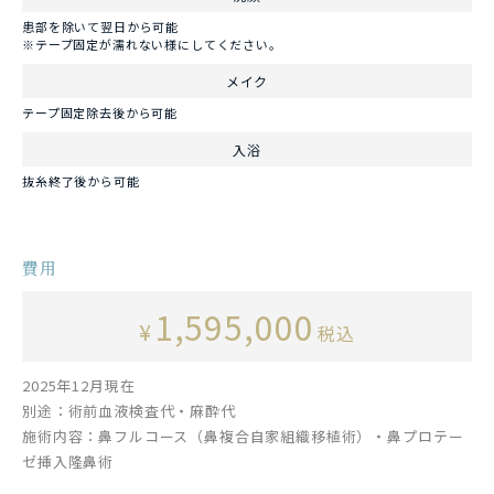
患部を除いて翌日から可能
※テープ固定が濡れない様にしてください。
メイク
テープ固定除去後から可能
入浴
抜糸終了後から可能
費用
1,595,000
¥
税込
2025年12月現在
別途：術前血液検査代・麻酔代
施術内容：鼻フルコース（鼻複合自家組織移植術）・鼻プロテー
ゼ挿入隆鼻術