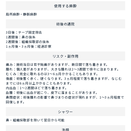
使用する麻酔
局所麻酔・静脈麻酔
術後の通院
3日後：テープ固定除去
1週間後：鼻の抜糸
2週間後：組織採取部の抜糸
1ヵ月後・3ヵ月後：経過診察
リスク・副作用
痛み：施術当日は若干鈍痛がありますが、数日間で落ち着きます。
腫れ：個人差がありますが、大きな腫れは2～3週間で徐々に治まります。
むくみ：完全に取れるのは3～6ヵ月かかることもあります。
傷痕：術後暫く赤く、硬くなります。3ヵ月程度で落ち着きますが、なじむ
までには6ヵ月以上かかることもあります。
内出血：1～2週間ほどで落ち着きます。
血腫：術後に出血が起こり、皮下に溜まることがあります。
鼻閉症状：術後腫れの影響で鼻づまりの症状が現れますが、1～3ヵ月程度で
回復します。
シャワー
鼻・組織採取部を除いて翌日から可能
洗顔