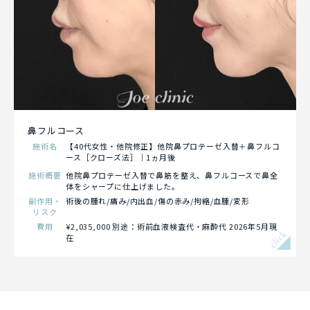
鼻フルコース
施術名
【40代女性・他院修正】他院鼻プロテーゼ入替＋鼻フルコ
ース［クローズ法］｜1ヵ月後
施術概要
他院鼻プロテーゼ入替で鼻筋を整え、鼻フルコースで鼻全
体をシャープに仕上げました。
副作用・
術後の腫れ/痛み/内出血/傷の赤み/拘縮/血腫/変形
リスク
費用
¥2,035,000 別途：術前血液検査代・麻酔代 2026年5月現
click
在