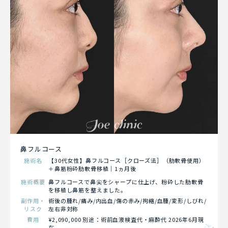
鼻フルコース
施術名
【30代女性】鼻フルコース［クローズ法］（肋軟骨使用）
＋鼻筋粉砕肋軟骨移植｜1ヵ月後
施術概要
鼻フルコースで鼻尖をシャープに仕上げ、粉砕した肋軟骨
を移植し鼻筋を整えました。
副作用・
術後の腫れ/痛み/内出血/傷の赤み/拘縮/血腫/変形/しびれ/
リスク
左右非対称
費用
¥2,090,000 別途：術前血液検査代・麻酔代 2026年6月現
在