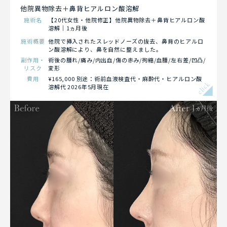
他院異物除去＋鼻背ヒアルロン酸溶解
施術名
【20代女性・他院修正】他院異物除去＋鼻背ヒアルロン酸
溶解｜1ヵ月後
施術概要
他院で挿入されたスレッドノーズの抜去、鼻背のヒアルロ
ン酸溶解により、鼻を自然に整えました。
副作用・
術後の腫れ/痛み/内出血/傷の赤み/拘縮/血腫/左右差/凹凸/
リスク
変形
費用
¥165,000 別途：術前血液検査代・麻酔代・ヒアルロン酸
click
溶解代 2026年5月現在