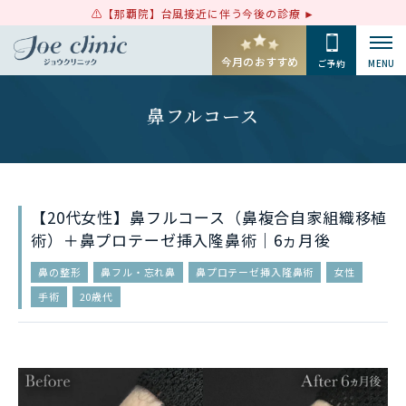
【那覇院】台風接近に伴う今後の診療
今月のおすすめ
ご予約
MENU
鼻フルコース
【20代女性】鼻フルコース（鼻複合自家組織移植
術）＋鼻プロテーゼ挿入隆鼻術｜6ヵ月後
鼻の整形
鼻フル・忘れ鼻
鼻プロテーゼ挿入隆鼻術
女性
手術
20歳代