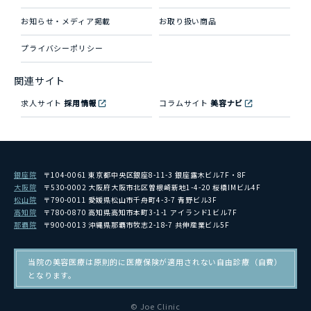
お知らせ・メディア掲載
お取り扱い商品
プライバシーポリシー
関連サイト
求人サイト
採用情報
コラムサイト
美容ナビ
銀座院
〒104-0061 東京都中央区銀座8-11-3 銀座露木ビル7F・8F
大阪院
〒530-0002 大阪府大阪市北区曽根崎新地1-4-20 桜橋IMビル4F
松山院
〒790-0011 愛媛県松山市千舟町4-3-7 青野ビル3F
高知院
〒780-0870 高知県高知市本町3-1-1 アイランド1ビル7F
那覇院
〒900-0013 沖縄県那覇市牧志2-18-7 共伸産業ビル5F
当院の美容医療は原則的に医療保険が適用されない自由診療（自費）
となります。
© Joe Clinic