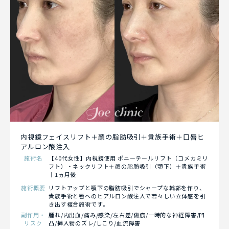
内視鏡フェイスリフト＋顔の脂肪吸引＋貴族手術＋口唇ヒ
アルロン酸注入
施術名
【40代女性】内視鏡使用 ポニーテールリフト（コメカミリ
フト）・ネックリフト＋顔の脂肪吸引（顎下）＋貴族手術
｜1ヵ月後
施術概要
リフトアップと顎下の脂肪吸引でシャープな輪郭を作り、
貴族手術と唇へのヒアルロン酸注入で若々しい立体感を引
き出す複合施術です。
副作用・
腫れ/内出血/痛み/感染/左右差/傷痕/一時的な神経障害/凹
リスク
凸/挿入物のズレ/しこり/血流障害