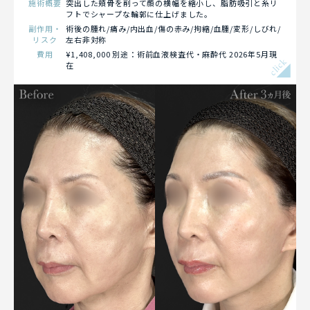
施術概要
突出した頬骨を削って顔の横幅を縮小し、脂肪吸引と糸リ
フトでシャープな輪郭に仕上げました。
副作用・
術後の腫れ/痛み/内出血/傷の赤み/拘縮/血腫/変形/しびれ/
リスク
左右非対称
費用
¥1,408,000 別途：術前血液検査代・麻酔代 2026年5月現
click
在