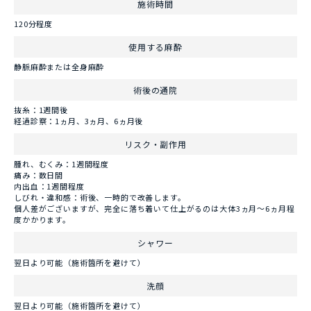
施術時間
120分程度
使用する麻酔
静脈麻酔または全身麻酔
術後の通院
抜糸：1週間後
経過診察：1ヵ月、3ヵ月、6ヵ月後
リスク・副作用
腫れ、むくみ：1週間程度
痛み：数日間
内出血：1週間程度
しびれ・違和感：術後、一時的で改善します。
個人差がございますが、完全に落ち着いて仕上がるのは大体3ヵ月～6ヵ月程
度かかります。
シャワー
翌日より可能（施術箇所を避けて）
洗顔
翌日より可能（施術箇所を避けて）