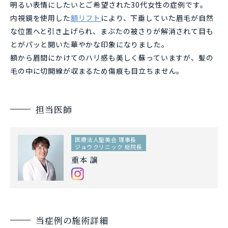
明るい表情にしたいとご希望された30代女性の症例です。
内視鏡を使用した
額リフト
により、下垂していた眉毛が自然
な位置へと引き上げられ、まぶたの被さりが解消されて目も
とがパッと開いた華やかな印象になりました。
額から眉間にかけてのハリ感も美しく蘇っていますが、髪の
毛の中に切開線が収まるため傷痕も目立ちません。
担当医師
医療法人聖美会 理事長
ジョウクリニック 総院長
重本 譲
当症例の施術詳細