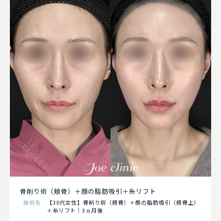
骨削り術（頬骨）＋顔の脂肪吸引＋糸リフト
施術名
【30代女性】骨削り術（頬骨）＋顔の脂肪吸引（頬骨上）
＋糸リフト｜3ヵ月後