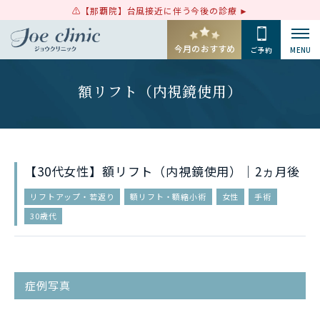
【那覇院】台風接近に伴う今後の診療
今月のおすすめ
ご予約
MENU
額リフト（内視鏡使用）
【30代女性】額リフト（内視鏡使用）｜2ヵ月後
リフトアップ・若返り
額リフト・額縮小術
女性
手術
30歳代
症例写真