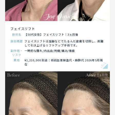
フェイスリフト
施術名
【50代女性】フェイスリフト｜3ヵ月後
施術概要
フェイスリフトは加齢などでたるんだ皮膚を切除し、剥離
して引き上げるリフトアップ手術です。
副作用・
一時的な腫れ/内出血/拘縮/痛み /傷痕
リスク
費用
¥1,210,000 別途：術前血液検査代・麻酔代 2026年5月現
click
在