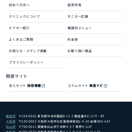
初めての方へ
症例写真
クリニックについて
モニター応募
ドクター紹介
機器別メニュー
よくあるご質問
料金表
お知らせ・メディア掲載
お取り扱い商品
プライバシーポリシー
関連サイト
求人サイト
採用情報
コラムサイト
美容ナビ
銀座院
〒104-0061 東京都中央区銀座8-11-3 銀座露木ビル7F・8F
大阪院
〒530-0002 大阪府大阪市北区曽根崎新地1-4-20 桜橋IMビル4F
松山院
〒790-0011 愛媛県松山市千舟町4-3-7 青野ビル3F
高知院
〒780-0870 高知県高知市本町3-1-1 アイランド1ビル7F