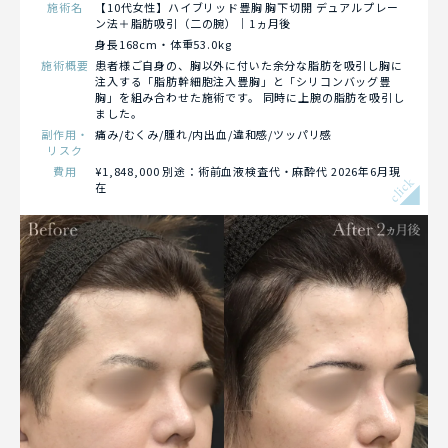
施術名
【10代女性】ハイブリッド豊胸 胸下切開 デュアルプレー
ン法＋脂肪吸引（二の腕）｜1ヵ月後
身長168cm・体重53.0kg
施術概要
患者様ご自身の、胸以外に付いた余分な脂肪を吸引し胸に
注入する「脂肪幹細胞注入豊胸」と「シリコンバッグ豊
胸」を組み合わせた施術です。 同時に上腕の脂肪を吸引し
ました。
副作用・
痛み/むくみ/腫れ/内出血/違和感/ツッパリ感
リスク
費用
¥1,848,000 別途：術前血液検査代・麻酔代 2026年6月現
click
在