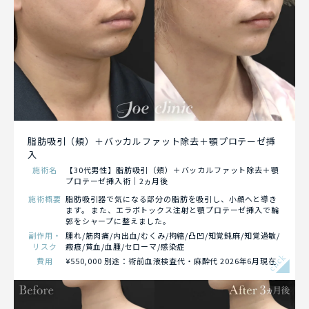
脂肪吸引（頬）＋バッカルファット除去＋顎プロテーゼ挿
入
施術名
【30代男性】脂肪吸引（頬）＋バッカルファット除去＋顎
プロテーゼ挿入術｜2ヵ月後
施術概要
脂肪吸引器で気になる部分の脂肪を吸引し、小顔へと導き
ます。 また、エラボトックス注射と顎プロテーゼ挿入で輪
郭をシャープに整えました。
副作用・
腫れ/筋肉痛/内出血/むくみ/拘縮/凸凹/知覚鈍麻/知覚過敏/
リスク
瘢痕/貧血/血腫/セローマ/感染症
click
費用
¥550,000 別途：術前血液検査代・麻酔代 2026年6月現在