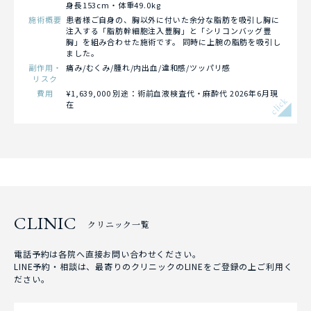
身長153cm・体重49.0kg
施術概要
患者様ご自身の、胸以外に付いた余分な脂肪を吸引し胸に
注入する「脂肪幹細胞注入豊胸」と「シリコンバッグ豊
胸」を組み合わせた施術です。 同時に上腕の脂肪を吸引し
ました。
副作用・
痛み/むくみ/腫れ/内出血/違和感/ツッパリ感
リスク
費用
¥1,639,000 別途：術前血液検査代・麻酔代 2026年6月現
click
在
CLINIC
クリニック一覧
電話予約は各院へ直接お問い合わせください。
LINE予約・相談は、最寄りのクリニックのLINEをご登録の上ご利用く
ださい。