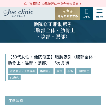
【那覇院】台風接近に伴う今後の診療
今月のおすすめ
ご予約
MENU
他院修正脂肪吸引
（腹部全体・肋骨上
・陰部・腰部）
【50代女性・他院修正】脂肪吸引（腹部全体・
肋骨上・陰部・腰部）｜6ヵ月後
脂肪吸引・医療痩身
脂肪吸引
女性
手術
他院修正
50歳代
症例写真