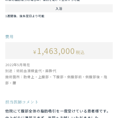
入浴
1週間後、抜糸翌日より可能
費用
1,463,000
¥
税込
2022年5月現在
別途：術前血液検査代・麻酔代
施術箇所：肋骨上・上腹部・下腹部・側腹部前・側腹部後・陰
部・腰
担当医師コメント
他院にて腹部全体の脂肪吸引を一度受けている患者様です。
仕上がりに満足できず、当院へお越しいただきました。