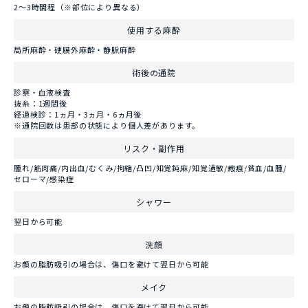
2～3時間程（※部位により異なる）
使用する麻酔
局所麻酔・硬膜外麻酔・静脈麻酔
術後の通院
診察・血液検査
抜糸：1週間後
経過検診：1ヵ月・3ヵ月・6ヵ月後
※通院回数は患部の状態により個人差があります。
リスク・副作用
腫れ/筋肉痛/内出血/むくみ/拘縮/凸凹/知覚鈍麻/知覚過敏/瘢痕/貧血/血腫/
セローマ/感染症
シャワー
翌日から可能
洗顔
お顔の脂肪吸引の場合は、傷口を避けて翌日から可能
メイク
お顔の脂肪吸引の場合は、傷口を避けて翌日から可能