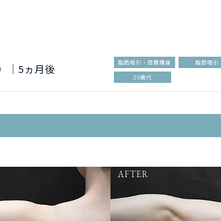
脂肪吸引・医療痩身
脂肪吸引
）｜5ヵ月後
20歳代
AFTER