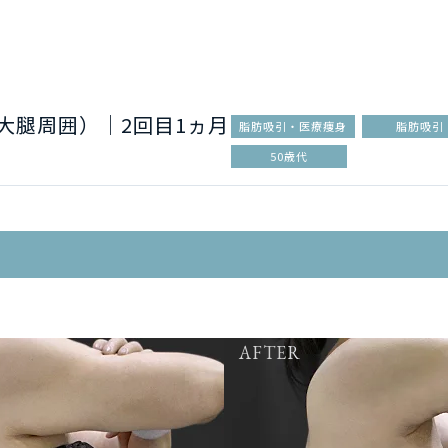
大腿周囲）│2回目1ヵ月
脂肪吸引・医療痩身
脂肪吸引
50歳代
AFTER