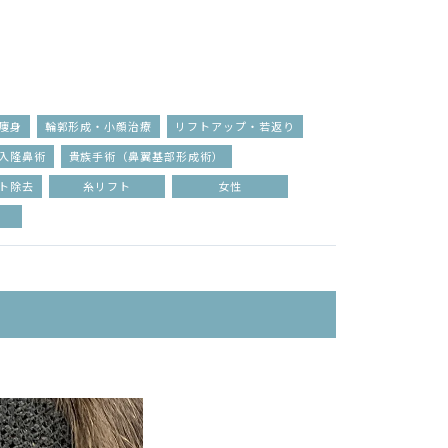
痩身
輪郭形成・小顔治療
リフトアップ・若返り
入隆鼻術
貴族手術（鼻翼基部形成術）
ト除去
糸リフト
女性