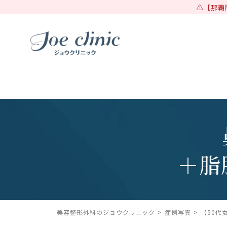
【那覇
＋脂
美容整形外科のジョウクリニック
症例写真
【50代