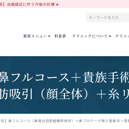
院】台風接近に伴う今後の診療
美容メニュー
料金表
クリニックについて
クリニ
鼻フルコース＋貴族手
肪吸引（顔全体）＋糸
女性】鼻フルコース（鼻複合自家組織移植術）＋鼻プロテーゼ挿入隆鼻術＋貴