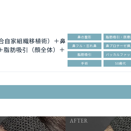
鼻の整形
脂肪吸引・医療
複合自家組織移植術）＋鼻
鼻フル・忘れ鼻
鼻プロテーゼ挿
＋脂肪吸引（顔全体）＋
脂肪吸引
バッカルファッ
手術
50歳代
AFTER