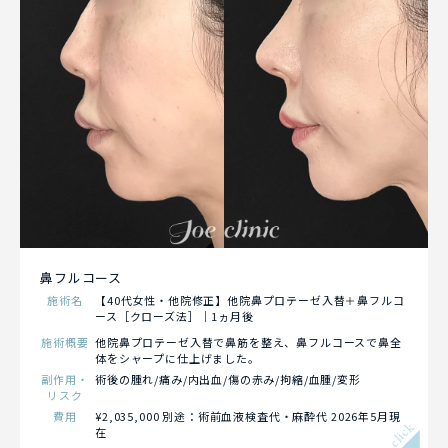
鼻フルコース
施術名
【40代女性・他院修正】他院鼻プロテーゼ入替＋鼻フルコ
ース［クローズ法］｜1ヵ月後
施術概要
他院鼻プロテーゼ入替で鼻筋を整え、鼻フルコースで鼻全
体をシャープに仕上げました。
副作用・
術後の腫れ/痛み/内出血/傷の赤み/拘縮/血腫/変形
リスク
費用
¥2,035,000 別途：術前血液検査代・麻酔代 2026年5月現
click
在