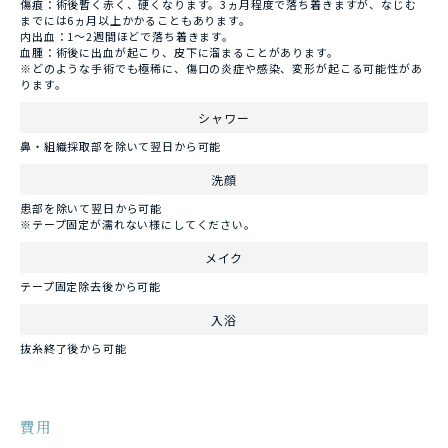
傷痕：術後暫く赤く、硬くなります。3ヵ月程度で落ち着きますが、なじむ
までには6ヵ月以上かかることもあります。
内出血：1～2週間ほどで落ち着きます。
血腫：術後に出血が起こり、皮下に溜まることがあります。
※どのような手術でも極稀に、傷口の炎症や感染、変形が起こる可能性があ
ります。
シャワー
鼻・組織採取部を除いて翌日から可能
洗顔
患部を除いて翌日から可能
※テープ固定が濡れない様にしてください。
メイク
テープ固定除去後から可能
入浴
抜糸終了後から可能
費用