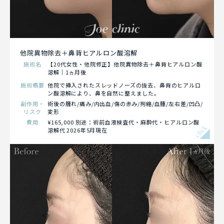
他院異物除去＋鼻背ヒアルロン酸溶解
施術名
【20代女性・他院修正】他院異物除去＋鼻背ヒアルロン酸
溶解｜1ヵ月後
施術概要
他院で挿入されたスレッドノーズの抜去、鼻背のヒアルロ
ン酸溶解により、鼻を自然に整えました。
副作用・
術後の腫れ/痛み/内出血/傷の赤み/拘縮/血腫/左右差/凹凸/
リスク
変形
費用
¥165,000 別途：術前血液検査代・麻酔代・ヒアルロン酸
click
溶解代 2026年5月現在