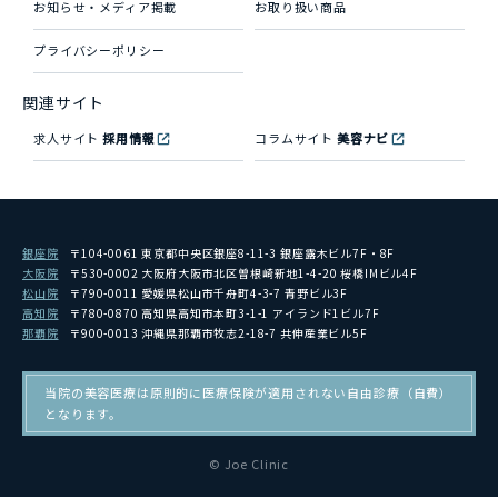
お知らせ・メディア掲載
お取り扱い商品
プライバシーポリシー
関連サイト
求人サイト
採用情報
コラムサイト
美容ナビ
銀座院
〒104-0061 東京都中央区銀座8-11-3 銀座露木ビル7F・8F
大阪院
〒530-0002 大阪府大阪市北区曽根崎新地1-4-20 桜橋IMビル4F
松山院
〒790-0011 愛媛県松山市千舟町4-3-7 青野ビル3F
高知院
〒780-0870 高知県高知市本町3-1-1 アイランド1ビル7F
那覇院
〒900-0013 沖縄県那覇市牧志2-18-7 共伸産業ビル5F
当院の美容医療は原則的に医療保険が適用されない自由診療（自費）
となります。
© Joe Clinic