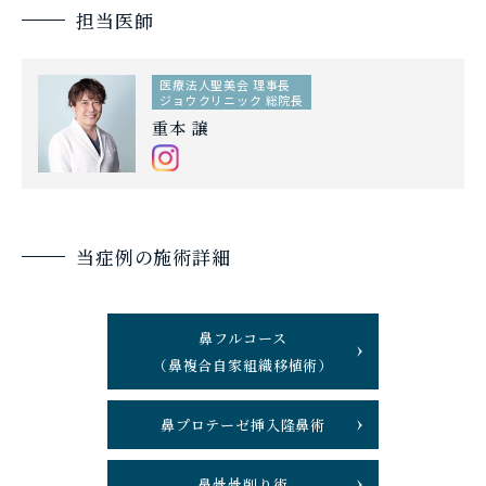
担当医師
医療法人聖美会 理事長
ジョウクリニック 総院長
重本 譲
当症例の施術詳細
鼻フルコース
（鼻複合自家組織移植術）
鼻プロテーゼ挿入隆鼻術
鼻骨骨削り術