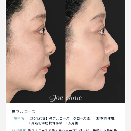
鼻フルコース
施術名
【30代女性】鼻フルコース［クローズ法］（肋軟骨使用）
＋鼻筋粉砕肋軟骨移植｜1ヵ月後
施術概要
鼻フルコースで鼻尖をシャープに仕上げ、粉砕した肋軟骨