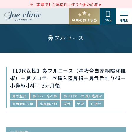
【那覇院】台風接近に伴う今後の診療
今月のおすすめ
ご予約
MENU
鼻フルコース
【10代女性】鼻フルコース（鼻複合自家組織移植
術）＋鼻プロテーゼ挿入隆鼻術＋鼻骨骨削り術＋
小鼻縮小術｜3ヵ月後
鼻の整形
鼻フル・忘れ鼻
鼻プロテーゼ挿入隆鼻術
鼻骨骨削り術
小鼻縮小術
女性
手術
10歳代