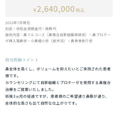
2,640,000
¥
税込
2022年7月現在
別途：術前血液検査代・麻酔代
施術内容：鼻フルコース（鼻複合自家組織移植術）・鼻プロテー
ゼ挿入隆鼻術・小鼻縮小術（皮弁法）・鼻骨骨削り術
担当医師コメント
鼻全体を高くし、ボリュームを抑えたいとご来院された患者
様です。
カウンセリングにて自家組織とプロテーゼを使用する鼻複合
治療をご提案いたしました。
術後3ヵ月の経過ですが、患者様のご希望通り鼻筋が通り、
全体的な高さも出て自然な仕上がりです。