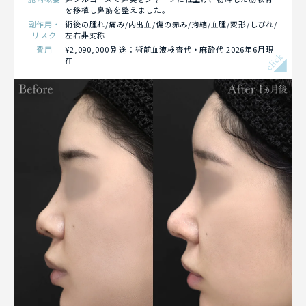
を移植し鼻筋を整えました。
副作用・
術後の腫れ/痛み/内出血/傷の赤み/拘縮/血腫/変形/しびれ/
リスク
左右非対称
費用
¥2,090,000 別途：術前血液検査代・麻酔代 2026年6月現
click
在