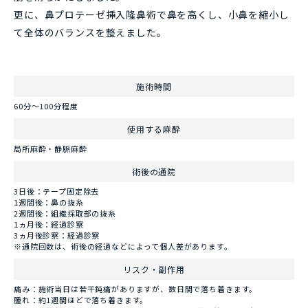
更に、鼻プロテーゼ挿入隆鼻術で鼻を高くし、小鼻を縮小し
て全体のバランスを整えました。
施術時間
60分～100分程度
使用する麻酔
局所麻酔・静脈麻酔
術後の通院
3日後：テープ固定除去
1週間後：鼻の抜糸
2週間後：組織採取部の抜糸
1ヵ月後：経過診察
3ヵ月後診察：経過診察
※通院回数は、術後の経過などによって個人差があります。
リスク・副作用
痛み：施術当日は若干鈍痛がありますが、数日間で落ち着きます。
腫れ：約1週間ほどで落ち着きます。