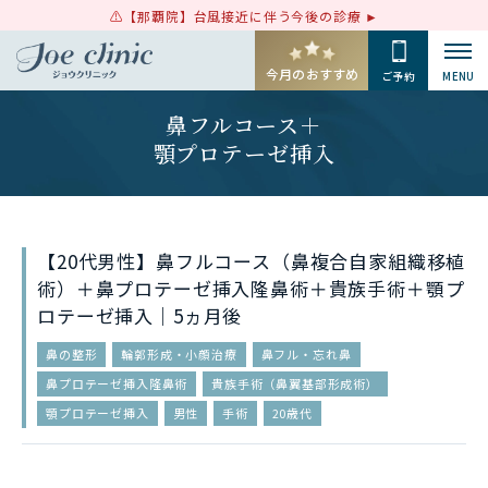
【那覇院】台風接近に伴う今後の診療
今月のおすすめ
ご予約
MENU
鼻フルコース＋
顎プロテーゼ挿入
【20代男性】鼻フルコース（鼻複合自家組織移植
術）＋鼻プロテーゼ挿入隆鼻術＋貴族手術＋顎プ
ロテーゼ挿入｜5ヵ月後
鼻の整形
輪郭形成・小顔治療
鼻フル・忘れ鼻
鼻プロテーゼ挿入隆鼻術
貴族手術（鼻翼基部形成術）
顎プロテーゼ挿入
男性
手術
20歳代