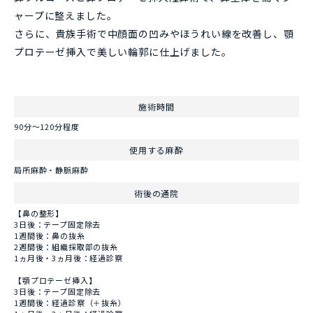
ャープに整えました。
さらに、貴族手術で中顔面の凹みやほうれい線を改善し、顎
プロテーゼ挿入で美しい輪郭に仕上げました。
施術時間
90分～120分程度
使用する麻酔
局所麻酔・静脈麻酔
術後の通院
【鼻の整形】
3日後：テープ固定除去
1週間後：鼻の抜糸
2週間後：組織採取部の抜糸
1ヵ月後・3ヵ月後：経過診察
【顎プロテーゼ挿入】
3日後：テープ固定除去
1週間後：経過診察（＋抜糸）