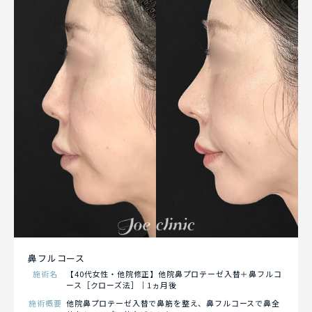
鼻フルコース
施術名
【40代女性・他院修正】他院鼻プロテーゼ入替＋鼻フルコ
ース［クローズ法］｜1ヵ月後
施術概要
他院鼻プロテーゼ入替で鼻筋を整え、鼻フルコースで鼻全