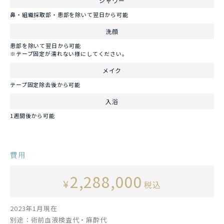
シャワー
鼻・組織採取部・患部を除いて翌日から可能
洗顔
患部を除いて翌日から可能
※テープ固定が濡れない様にしてください。
メイク
テープ固定除去後から可能
入浴
1週間後から可能
費用
2,288,000
¥
税込
2023年1月現在
別途：術前血液検査代・麻酔代