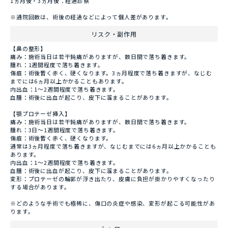
1ヵ月後・3ヵ月後：経過診察
※通院回数は、術後の経過などによって個人差があります。
リスク・副作用
【鼻の整形】
痛み：施術当日は若干鈍痛がありますが、数日間で落ち着きます。
腫れ：1週間程度で落ち着きます。
傷痕：術後暫く赤く、硬くなります。3ヵ月程度で落ち着きますが、なじむ
までには6ヵ月以上かかることもあります。
内出血：1～2週間程度で落ち着きます。
血腫：術後に出血が起こり、皮下に溜まることがあります。
【顎プロテーゼ挿入】
痛み：施術当日は若干鈍痛がありますが、数日間で落ち着きます。
腫れ：3日〜1週間程度で落ち着きます。
傷痕：術後暫く赤く、硬くなります。
通常は3ヵ月程度で落ち着きますが、なじむまでには6ヵ月以上かかることも
あります。
内出血：1〜2週間程度で落ち着きます。
血腫：術後に出血が起こり、皮下に溜まることがあります。
変形：プロテーゼの輪郭が浮き出たり、皮膚に負担が掛かりやすくなったり
する場合があります。
※どのような手術でも極稀に、傷口の炎症や感染、変形が起こる可能性があ
ります。