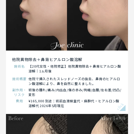
他院異物除去＋鼻背ヒアルロン酸溶解
施術名
【20代女性・他院修正】他院異物除去＋鼻背ヒアルロン酸
溶解｜1ヵ月後
施術概要
他院で挿入されたスレッドノーズの抜去、鼻背のヒアルロ
ン酸溶解により、鼻を自然に整えました。
副作用・
術後の腫れ/痛み/内出血/傷の赤み/拘縮/血腫/左右差/凹凸/
リスク
変形
費用
¥165,000 別途：術前血液検査代・麻酔代・ヒアルロン酸
click
溶解代 2026年5月現在