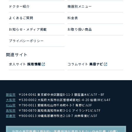
ドクター紹介
機器別メニュー
よくあるご質問
料金表
お知らせ・メディア掲載
お取り扱い商品
プライバシーポリシー
関連サイト
求人サイト
採用情報
コラムサイト
美容ナビ
銀座院
〒104-0061 東京都中央区銀座8-11-3 銀座露木ビル7F・8F
大阪院
〒530-0002 大阪府大阪市北区曽根崎新地1-4-20 桜橋IMビル4F
松山院
〒790-0011 愛媛県松山市千舟町4-3-7 青野ビル3F
高知院
〒780-0870 高知県高知市本町3-1-1 アイランド1ビル7F
那覇院
〒900-0013 沖縄県那覇市牧志2-18-7 共伸産業ビル5F
当院の美容医療は原則的に医療保険が適用されない自由診療（自費）