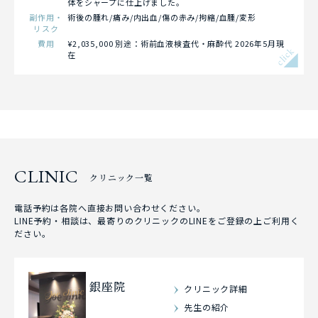
体をシャープに仕上げました。
副作用・
術後の腫れ/痛み/内出血/傷の赤み/拘縮/血腫/変形
リスク
費用
¥2,035,000 別途：術前血液検査代・麻酔代 2026年5月現
click
在
CLINIC
クリニック一覧
電話予約は各院へ直接お問い合わせください。
LINE予約・相談は、最寄りのクリニックのLINEをご登録の上ご利用く
ださい。
銀座院
クリニック詳細
先生の紹介