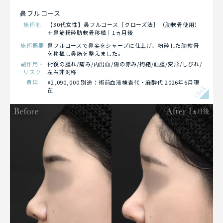
鼻フルコース
施術名
【30代女性】鼻フルコース［クローズ法］（肋軟骨使用）
＋鼻筋粉砕肋軟骨移植｜1ヵ月後
施術概要
鼻フルコースで鼻尖をシャープに仕上げ、粉砕した肋軟骨
を移植し鼻筋を整えました。
副作用・
術後の腫れ/痛み/内出血/傷の赤み/拘縮/血腫/変形/しびれ/
リスク
左右非対称
費用
¥2,090,000 別途：術前血液検査代・麻酔代 2026年6月現
click
在