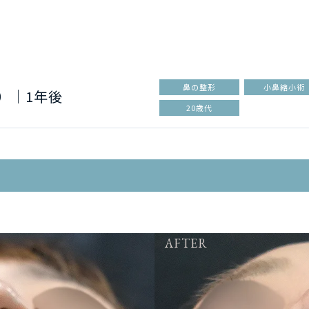
鼻の整形
小鼻縮小術
）│1年後
20歳代
AFTER