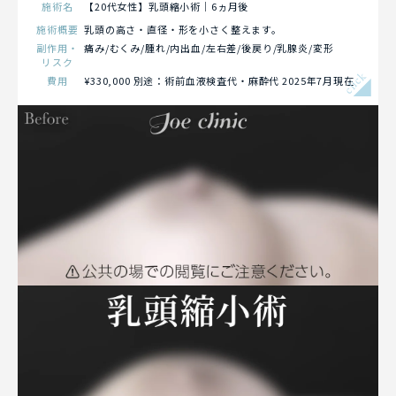
施術名
【20代女性】乳頭縮小術｜6ヵ月後
施術概要
乳頭の高さ・直径・形を小さく整えます。
副作用・
痛み/むくみ/腫れ/内出血/左右差/後戻り/乳腺炎/変形
リスク
click
費用
¥330,000 別途：術前血液検査代・麻酔代 2025年7月現在