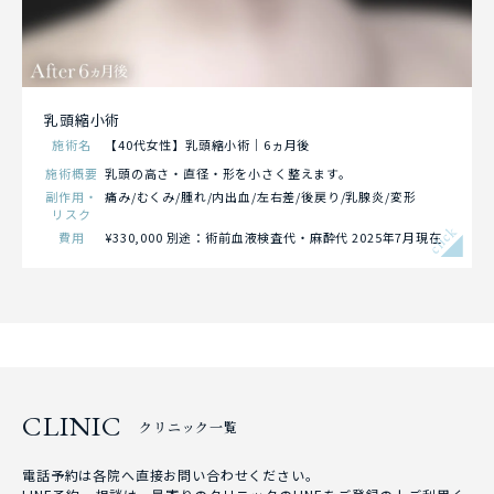
乳頭縮小術
施術名
【40代女性】乳頭縮小術｜6ヵ月後
施術概要
乳頭の高さ・直径・形を小さく整えます。
副作用・
痛み/むくみ/腫れ/内出血/左右差/後戻り/乳腺炎/変形
リスク
click
費用
¥330,000 別途：術前血液検査代・麻酔代 2025年7月現在
CLINIC
クリニック一覧
電話予約は各院へ直接お問い合わせください。