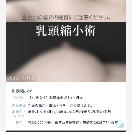
乳頭縮小術
施術名
【30代女性】乳頭縮小術｜3ヵ月後
施術概要
乳頭の高さ・直径・形を小さく整えます。
副作用・
痛み/むくみ/腫れ/内出血/左右差/後戻り/乳腺炎/変形
リスク
click
費用
¥330,000 別途：術前血液検査代・麻酔代 2025年7月現在