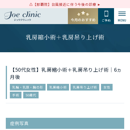
【那覇院】台風接近に伴う今後の診療
今月のおすすめ
ご予約
MENU
乳房縮小術＋乳房吊り上げ術
【50代女性】乳房縮小術＋乳房吊り上げ術｜6ヵ
月後
乳輪・乳頭・胸の形
乳房縮小術
乳房吊り上げ術
女性
手術
50歳代
症例写真