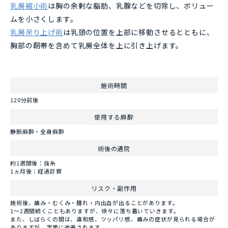
乳房縮小術
は胸の余剰な脂肪、乳腺などを切除し、ボリュー
ムを小さくします。
乳房吊り上げ術
は乳頭の位置を上部に移動させるとともに、
胸部の靭帯を含めて乳房全体を上に引き上げます。
施術時間
120分前後
使用する麻酔
静脈麻酔・全身麻酔
術後の通院
約1週間後：抜糸
1ヵ月後：経過診察
リスク・副作用
施術後、痛み・むくみ・腫れ・内出血が出ることがあります。
1～2週間続くこともありますが、徐々に落ち着いていきます。
また、しばらくの間は、違和感、ツッパリ感、痛みの症状が見られる場合が
ありますが、次第に改善されます。