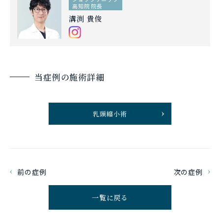
高知院 院長
溝渕 貴俊
当症例の施術詳細
乳頭縮小術
前の症例
次の症例
一覧に戻る