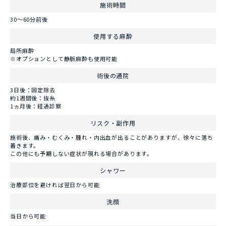
施術時間
30〜60分前後
使用する麻酔
局所麻酔
※オプションとして静脈麻酔も使用可能
術後の通院
3日後：固定除去
約1週間後：抜糸
1ヵ月後：経過診察
リスク・副作用
施術後、痛み・むくみ・腫れ・内出血が出ることがありますが、徐々に落ち
着きます。
この他にも予期しない症状が現れる場合があります。
シャワー
治療部位を避ければ翌日から可能
洗顔
当日から可能