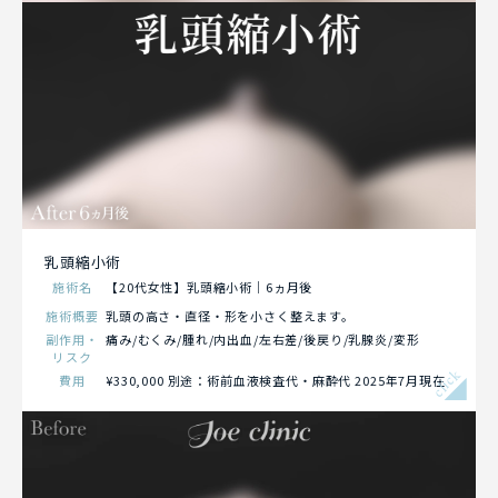
乳頭縮小術
施術名
【20代女性】乳頭縮小術｜6ヵ月後
施術概要
乳頭の高さ・直径・形を小さく整えます。
副作用・
痛み/むくみ/腫れ/内出血/左右差/後戻り/乳腺炎/変形
リスク
click
費用
¥330,000 別途：術前血液検査代・麻酔代 2025年7月現在