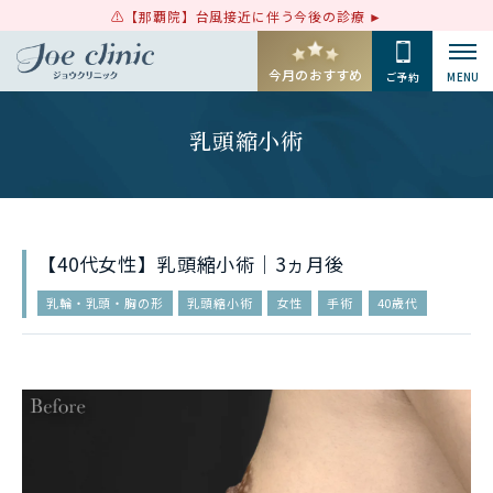
【那覇院】台風接近に伴う今後の診療
今月のおすすめ
ご予約
MENU
乳頭縮小術
【40代女性】乳頭縮小術｜3ヵ月後
乳輪・乳頭・胸の形
乳頭縮小術
女性
手術
40歳代