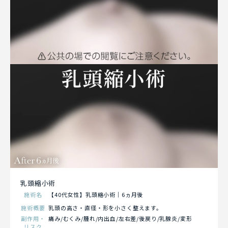
乳頭縮小術
施術名
【40代女性】乳頭縮小術｜6ヵ月後
施術概要
乳頭の高さ・直径・形を小さく整えます。
副作用・
痛み/むくみ/腫れ/内出血/左右差/後戻り/乳腺炎/変形
リスク