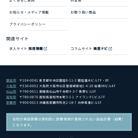
よくあるご質問
料金表
お知らせ・メディア掲載
お取り扱い商品
プライバシーポリシー
関連サイト
求人サイト
採用情報
コラムサイト
美容ナビ
銀座院
〒104-0061 東京都中央区銀座8-11-3 銀座露木ビル7F・8F
大阪院
〒530-0002 大阪府大阪市北区曽根崎新地1-4-20 桜橋IMビル4F
松山院
〒790-0011 愛媛県松山市千舟町4-3-7 青野ビル3F
高知院
〒780-0870 高知県高知市本町3-1-1 アイランド1ビル7F
那覇院
〒900-0013 沖縄県那覇市牧志2-18-7 共伸産業ビル5F
当院の美容医療は原則的に医療保険が適用されない自由診療（自費）
となります。