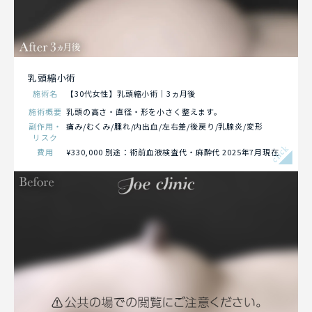
乳頭縮小術
施術名
【30代女性】乳頭縮小術｜3ヵ月後
施術概要
乳頭の高さ・直径・形を小さく整えます。
副作用・
痛み/むくみ/腫れ/内出血/左右差/後戻り/乳腺炎/変形
リスク
click
費用
¥330,000 別途：術前血液検査代・麻酔代 2025年7月現在