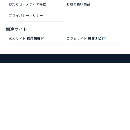
お知らせ・メディア掲載
お取り扱い商品
プライバシーポリシー
関連サイト
求人サイト
採用情報
コラムサイト
美容ナビ
銀座院
〒104-0061 東京都中央区銀座8-11-3 銀座露木ビル7F・8F
大阪院
〒530-0002 大阪府大阪市北区曽根崎新地1-4-20 桜橋IMビル4F
松山院
〒790-0011 愛媛県松山市千舟町4-3-7 青野ビル3F
高知院
〒780-0870 高知県高知市本町3-1-1 アイランド1ビル7F
那覇院
〒900-0013 沖縄県那覇市牧志2-18-7 共伸産業ビル5F
電話
予約
無料相談
LINE予約
当院の美容医療は原則的に医療保険が適用されない自由診療（自費）
となります。
© Joe Clinic