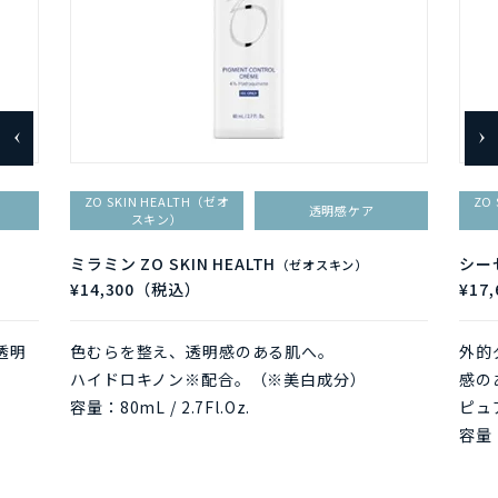
ZO SKIN HEALTH（ゼオ
ZO
透明感ケア
スキン）
ミラミン ZO SKIN HEALTH
シーセ
（ゼオスキン）
¥14,300（税込）
¥17
透明
色むらを整え、透明感のある肌へ。
外的
ハイドロキノン※配合。（※美白成分）
感の
容量：80mL / 2.7Fl.Oz.
ピュ
容量：5