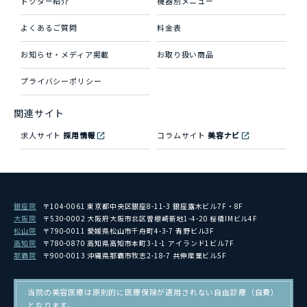
ドクター紹介
機器別メニュー
よくあるご質問
料金表
お知らせ・メディア掲載
お取り扱い商品
プライバシーポリシー
関連サイト
求人サイト
採用情報
コラムサイト
美容ナビ
銀座院
〒104-0061 東京都中央区銀座8-11-3 銀座露木ビル7F・8F
大阪院
〒530-0002 大阪府大阪市北区曽根崎新地1-4-20 桜橋IMビル4F
松山院
〒790-0011 愛媛県松山市千舟町4-3-7 青野ビル3F
高知院
〒780-0870 高知県高知市本町3-1-1 アイランド1ビル7F
那覇院
〒900-0013 沖縄県那覇市牧志2-18-7 共伸産業ビル5F
当院の美容医療は原則的に医療保険が適用されない自由診療（自費）
となります。