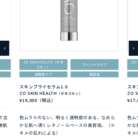
ZO SKIN HEALTH（ゼオ
ZO
スペシャルケア
スキン）
透明感ケア
美容液
スキンブライセラム1.0
スキ
ZO SKIN HEALTH
ZO 
（ゼオスキン）
¥19,800（税込）
¥17
で古
色ムラ※のない、明るく透明感のある、なめら
色ム
艶肌
かな肌へ導くレチノールベースの美容液。（※
かな
キメの乱れによる）
キメ