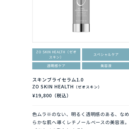
ケア
ZO SKIN HEALTH（ゼオ
スペシャルケア
スキン）
透明感ケア
美容液
護作用を
スキンブライセラム1.0
ZO SKIN HEALTH
（ゼオスキン）
¥19,800（税込）
色ムラ※のない、明るく透明感のある、な
らかな肌へ導くレチノールベースの美容液