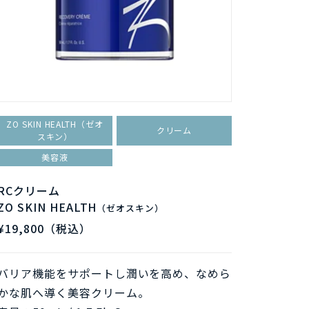
ZO SKIN HEALTH（ゼオ
ZO SK
クリーム
スキン）
美容液
エクス
ZO SKI
RCクリーム
ZO SKIN HEALTH
¥6,8
（ゼオスキン）
¥19,800（税込）
肌に負
質、メ
バリア機能をサポートし潤いを高め、なめら
容量：200
かな肌へ導く美容クリーム。