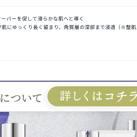
オーバーを促して滑らかな肌へと導く
が肌にゆっくり長く留まり、角質層の深部まで浸透（※整肌