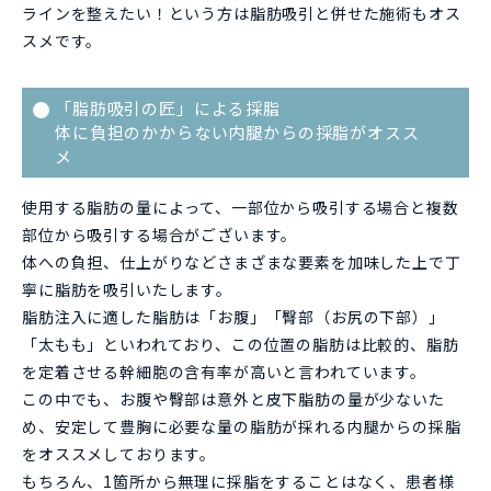
ラインを整えたい！という方は脂肪吸引と併せた施術もオス
スメです。
「脂肪吸引の匠」による採脂
体に負担のかからない内腿からの採脂がオスス
メ
使用する脂肪の量によって、一部位から吸引する場合と複数
部位から吸引する場合がございます。
体への負担、仕上がりなどさまざまな要素を加味した上で丁
寧に脂肪を吸引いたします。
脂肪注入に適した脂肪は「お腹」「臀部（お尻の下部）」
「太もも」といわれており、この位置の脂肪は比較的、脂肪
を定着させる幹細胞の含有率が高いと言われています。
この中でも、お腹や臀部は意外と皮下脂肪の量が少ないた
め、安定して豊胸に必要な量の脂肪が採れる内腿からの採脂
をオススメしております。
もちろん、1箇所から無理に採脂をすることはなく、患者様