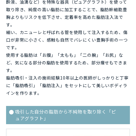
酔液、油滴など）を特殊な器具（ピュアグラフト）を使って
取り除き、純度の高い脂肪に加工することで、脂肪幹細胞豊
胸よりもリスクを低下させ、定着率を高めた脂肪注入法で
す。
細い、カニューレと呼ばれる管を使用して注入するため、傷
口が非常に小さく、感触も自然でバレにくい豊胸手術の一つ
です。
使用する脂肪は「お腹」「太もも」「二の腕」「お尻」な
ど、気になる部分の脂肪を使用するため、部分痩せもできま
す。
脂肪吸引・注入の施術経験10年以上の医師がしっかりと丁寧
に「脂肪吸引」「脂肪注入」をセットにして美しいボディラ
インを作ります。
吸引した自分の脂肪から不純物を取り除く「ピ
ュアグラフト」