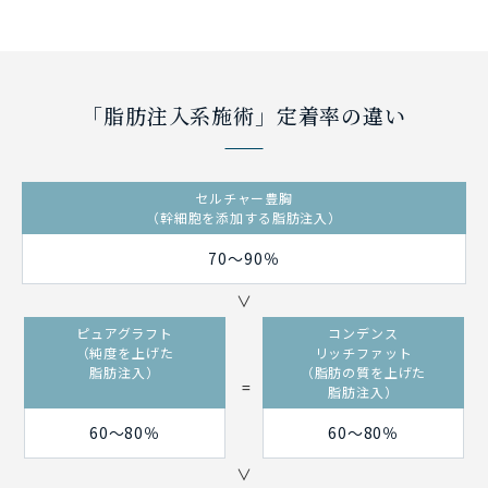
「脂肪注入系施術」定着率の違い
セルチャー豊胸
（幹細胞を添加する脂肪注入）
70～90％
ピュアグラフト
コンデンス
（純度を上げた
リッチファット
脂肪注入）
（脂肪の質を上げた
脂肪注入）
60～80％
60～80％