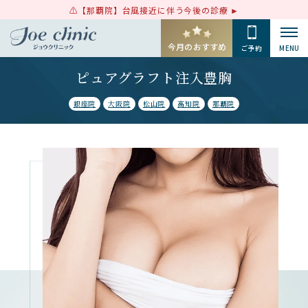
【那覇院】台風接近に伴う今後の診療
今月のおすすめ
ご予約
MENU
ピュアグラフト注入豊胸
銀座院
大阪院
松山院
高知院
那覇院