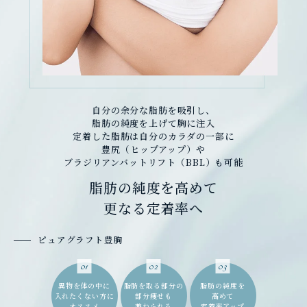
自分の余分な脂肪を吸引し、
脂肪の純度を上げて胸に注入
定着した脂肪は自分のカラダの一部に
豊尻（ヒップアップ）や
ブラジリアンバットリフト（BBL）も可能
脂肪の純度を高めて
更なる定着率へ
ピュアグラフト豊胸
01
02
03
異物を体の中に
脂肪を取る部分の
脂肪の純度を
入れたくない方に
部分痩せも
高めて
オススメ
兼ねられる
定着率アップ