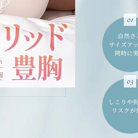
01
自然さ
サイズア
同時に
03
しこりや
リスクが