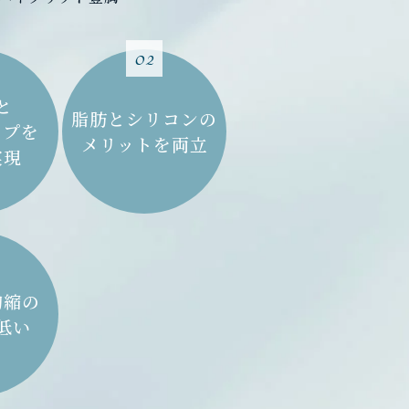
02
と
脂肪とシリコンの
ップを
メリットを両立
実現
拘縮の
低い