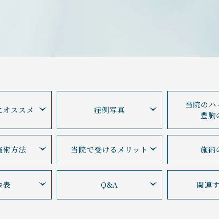
当院のハ
に
オススメ
症例写真
豊胸
施術方法
当院で受ける
メリット
施術
金表
Q&A
関連