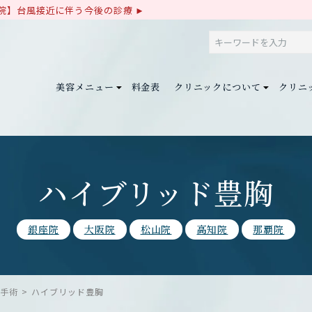
院】台風接近に伴う今後の診療
美容メニュー
料金表
クリニックについて
クリニ
ハイブリッド豊胸
銀座院
大阪院
松山院
高知院
那覇院
胸手術
ハイブリッド豊胸