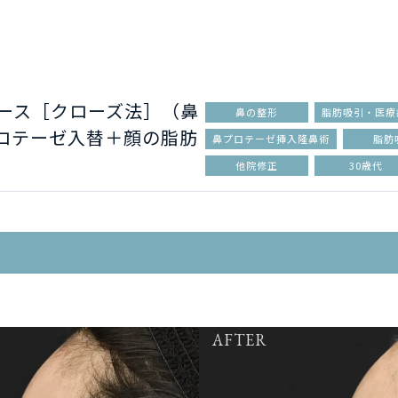
コース［クローズ法］（鼻
鼻の整形
脂肪吸引・医療
ロテーゼ入替＋顔の脂肪
鼻プロテーゼ挿入隆鼻術
脂肪
他院修正
30歳代
AFTER