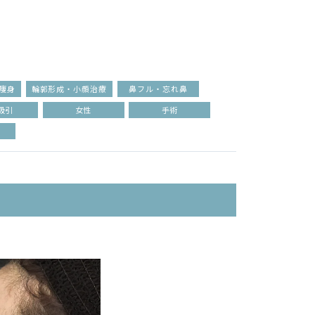
痩身
輪郭形成・小顔治療
鼻フル・忘れ鼻
吸引
女性
手術