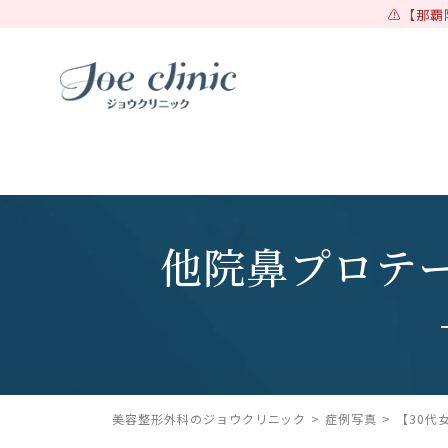
【那覇
他院鼻プロテ
美容整形外科のジョウクリニック
症例写真
【30代