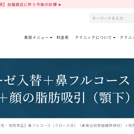
院】台風接近に伴う今後の診療
美容メニュー
料金表
クリニックについて
クリニ
ーゼ入替
＋鼻フルコース
＋顔の脂肪吸引（顎下
女性・他院修正】鼻フルコース［クローズ法］（鼻複合自家組織移植術）＋他