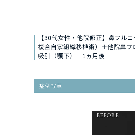
【30代女性・他院修正】鼻フル
複合自家組織移植術）＋他院鼻プ
吸引（顎下）│1ヵ月後
症例写真
BEFORE