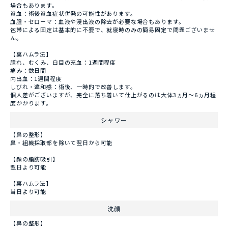
場合もあります。
貧血：術後貧血症状併発の可能性があります。
血腫・セローマ：血液や浸出液の除去が必要な場合もあります。
包帯による固定は基本的に不要で、就寝時のみの簡易固定で問題ございませ
ん。
【裏ハムラ法】
腫れ、むくみ、白目の充血：1週間程度
痛み：数日間
内出血：1週間程度
しびれ・違和感：術後、一時的で改善します。
個人差がございますが、完全に落ち着いて仕上がるのは大体3ヵ月～6ヵ月程
度かかります。
シャワー
【鼻の整形】
鼻・組織採取部を除いて翌日から可能
【顔の脂肪吸引】
翌日より可能
【裏ハムラ法】
当日より可能
洗顔
【鼻の整形】