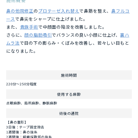
施術概要
鼻の他院修正
の
プロテーゼ入れ替え
で鼻筋を整え、
鼻フルコ
ース
で鼻尖をシャープに仕上げました。
また、
貴族手術
で中顔面の陥没を改善しました。
さらに、
顔の脂肪吸引
でバランスの良い小顔に仕上げ、
裏ハ
ムラ法
で目の下の膨らみ・くぼみを改善し、若々しい目もと
になりました。
施術時間
220分～250分程度
使用する麻酔
点眼麻酔、局所麻酔、静脈麻酔
術後の通院
【鼻の整形】
3日後：テープ固定除去
1週間後：鼻の抜糸
2週間後：組織採取部の抜糸