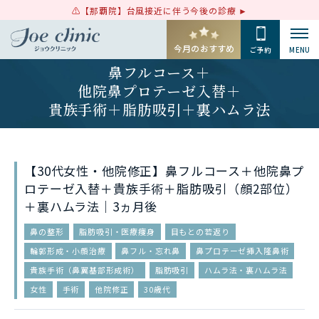
【那覇院】台風接近に伴う今後の診療
今月のおすすめ
ご予約
MENU
鼻フルコース＋
他院鼻プロテーゼ入替＋
貴族手術＋
脂肪吸引＋裏ハムラ法
【30代女性・他院修正】鼻フルコース＋他院鼻プ
ロテーゼ入替＋貴族手術＋脂肪吸引（顔2部位）
＋裏ハムラ法｜3ヵ月後
鼻の整形
脂肪吸引・医療痩身
目もとの若返り
輪郭形成・小顔治療
鼻フル・忘れ鼻
鼻プロテーゼ挿入隆鼻術
貴族手術（鼻翼基部形成術）
脂肪吸引
ハムラ法・裏ハムラ法
女性
手術
他院修正
30歳代