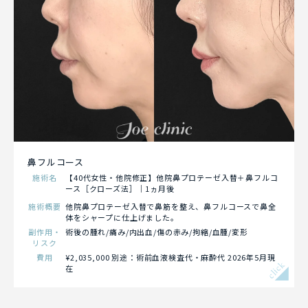
鼻フルコース
施術名
【40代女性・他院修正】他院鼻プロテーゼ入替＋鼻フルコ
ース［クローズ法］｜1ヵ月後
施術概要
他院鼻プロテーゼ入替で鼻筋を整え、鼻フルコースで鼻全
体をシャープに仕上げました。
副作用・
術後の腫れ/痛み/内出血/傷の赤み/拘縮/血腫/変形
リスク
費用
¥2,035,000 別途：術前血液検査代・麻酔代 2026年5月現
click
在