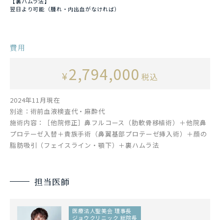
【裏ハムラ法】
翌日より可能（腫れ・内出血がなければ）
費用
2,794,000
¥
税込
2024年11月現在
別途：術前血液検査代・麻酔代
施術内容：［他院修正］鼻フルコース（肋軟骨移植術）＋他院鼻
プロテーゼ入替＋貴族手術（鼻翼基部プロテーゼ挿入術）＋顔の
脂肪吸引（フェイスライン・顎下）＋裏ハムラ法
担当医師
医療法人聖美会 理事長
ジョウクリニック 総院長