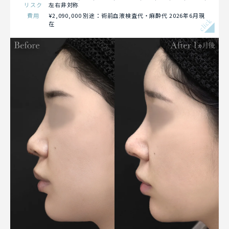
リスク
左右非対称
費用
¥2,090,000 別途：術前血液検査代・麻酔代 2026年6月現
click
在