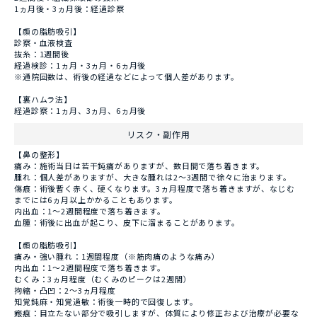
1ヵ月後・3ヵ月後：経過診察
【顔の脂肪吸引】
診察・血液検査
抜糸：1週間後
経過検診：1ヵ月・3ヵ月・6ヵ月後
※通院回数は、術後の経過などによって個人差があります。
【裏ハムラ法】
経過診察：1ヵ月、3ヵ月、6ヵ月後
リスク・副作用
【鼻の整形】
痛み：施術当日は若干鈍痛がありますが、数日間で落ち着きます。
腫れ：個人差がありますが、大きな腫れは2～3週間で徐々に治まります。
傷痕：術後暫く赤く、硬くなります。3ヵ月程度で落ち着きますが、なじむ
までには6ヵ月以上かかることもあります。
内出血：1～2週間程度で落ち着きます。
血腫：術後に出血が起こり、皮下に溜まることがあります。
【顔の脂肪吸引】
痛み・強い腫れ：1週間程度（※筋肉痛のような痛み）
内出血：1〜2週間程度で落ち着きます。
むくみ：3ヵ月程度（むくみのピークは2週間）
拘縮・凸凹：2～3ヵ月程度
知覚鈍麻・知覚過敏：術後一時的で回復します。
瘢痕：目立たない部分で吸引しますが、体質により修正および治療が必要な