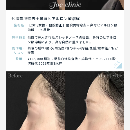
他院異物除去＋鼻背ヒアルロン酸溶解
施術名
【20代女性・他院修正】他院異物除去＋鼻背ヒアルロン酸
溶解｜1ヵ月後
施術概要
他院で挿入されたスレッドノーズの抜去、鼻背のヒアルロ
ン酸溶解により、鼻を自然に整えました。
副作用・
術後の腫れ/痛み/内出血/傷の赤み/拘縮/血腫/左右差/凹凸/
リスク
変形
費用
¥165,000 別途：術前血液検査代・麻酔代・ヒアルロン酸
click
溶解代 2026年5月現在