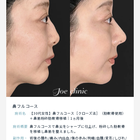
鼻フルコース
施術名
【30代女性】鼻フルコース［クローズ法］（肋軟骨使用）
＋鼻筋粉砕肋軟骨移植｜1ヵ月後
施術概要
鼻フルコースで鼻尖をシャープに仕上げ、粉砕した肋軟骨
を移植し鼻筋を整えました。
副作用・
術後の腫れ/痛み/内出血/傷の赤み/拘縮/血腫/変形/しびれ/