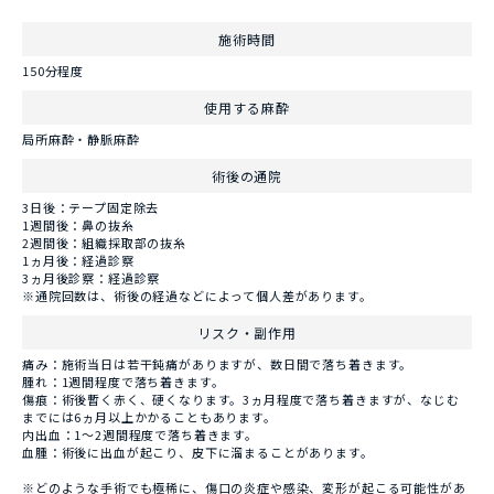
施術時間
150分程度
使用する麻酔
局所麻酔・静脈麻酔
術後の通院
3日後：テープ固定除去
1週間後：鼻の抜糸
2週間後：組織採取部の抜糸
1ヵ月後：経過診察
3ヵ月後診察：経過診察
※通院回数は、術後の経過などによって個人差があります。
リスク・副作用
痛み：施術当日は若干鈍痛がありますが、数日間で落ち着きます。
腫れ：1週間程度で落ち着きます。
傷痕：術後暫く赤く、硬くなります。3ヵ月程度で落ち着きますが、なじむ
までには6ヵ月以上かかることもあります。
内出血：1～2週間程度で落ち着きます。
血腫：術後に出血が起こり、皮下に溜まることがあります。
※どのような手術でも極稀に、傷口の炎症や感染、変形が起こる可能性があ