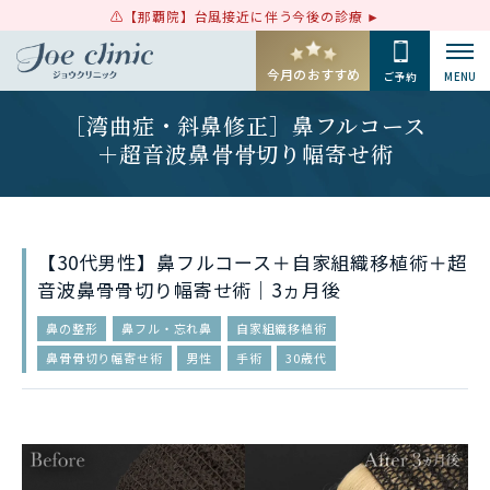
【那覇院】台風接近に伴う今後の診療
今月のおすすめ
ご予約
MENU
［湾曲症・斜鼻修正］鼻フルコース
＋超音波鼻骨骨切り幅寄せ術
【30代男性】鼻フルコース＋自家組織移植術＋超
音波鼻骨骨切り幅寄せ術｜3ヵ月後
鼻の整形
鼻フル・忘れ鼻
自家組織移植術
鼻骨骨切り幅寄せ術
男性
手術
30歳代