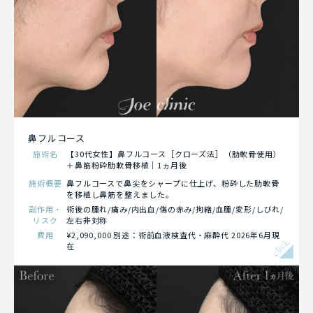
鼻フルコース
施術名
【30代女性】鼻フルコース［クローズ法］（肋軟骨使用）
＋鼻筋粉砕肋軟骨移植｜1ヵ月後
施術概要
鼻フルコースで鼻尖をシャープに仕上げ、粉砕した肋軟骨
を移植し鼻筋を整えました。
副作用・
術後の腫れ/痛み/内出血/傷の赤み/拘縮/血腫/変形/しびれ/
リスク
左右非対称
費用
¥2,090,000 別途：術前血液検査代・麻酔代 2026年6月現
click
在