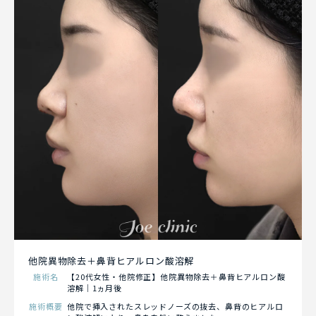
他院異物除去＋鼻背ヒアルロン酸溶解
施術名
【20代女性・他院修正】他院異物除去＋鼻背ヒアルロン酸
溶解｜1ヵ月後
施術概要
他院で挿入されたスレッドノーズの抜去、鼻背のヒアルロ