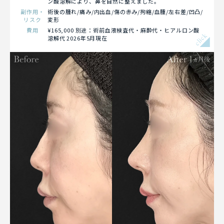
ン酸溶解により、鼻を自然に整えました。
副作用・
術後の腫れ/痛み/内出血/傷の赤み/拘縮/血腫/左右差/凹凸/
リスク
変形
費用
¥165,000 別途：術前血液検査代・麻酔代・ヒアルロン酸
click
溶解代 2026年5月現在