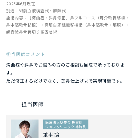
2025年6月現在
別途：術前血液検査代・麻酔代
施術内容：［湾曲症・斜鼻修正］鼻フルコース（耳介軟骨移植・
鼻中隔軟骨移植）・鼻筋自家組織移植術（鼻中隔軟骨・筋膜）・
超音波鼻骨骨切り幅寄せ術
担当医師コメント
湾曲症や斜鼻でお悩みの方のご相談も当院で承っておりま
す。
ただ修正するだけでなく、美鼻仕上げまで実現可能です。
担当医師
医療法人聖美会 理事長
ジョウクリニック 総院長
重本 譲