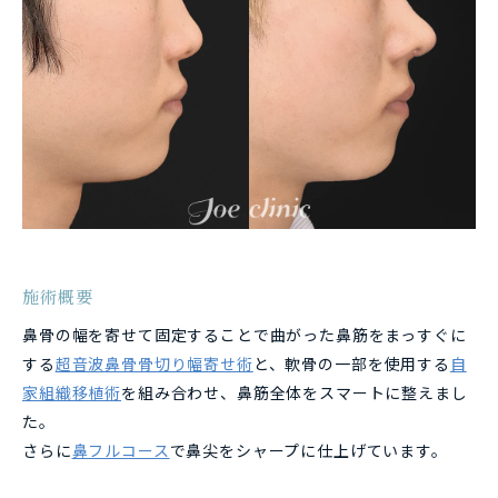
施術概要
鼻骨の幅を寄せて固定することで曲がった鼻筋をまっすぐに
する
超音波鼻骨骨切り幅寄せ術
と、軟骨の一部を使用する
自
家組織移植術
を
組み合わせ、鼻筋全体をスマートに整えまし
た。
さらに
鼻フルコース
で鼻尖をシャープに仕上げています。