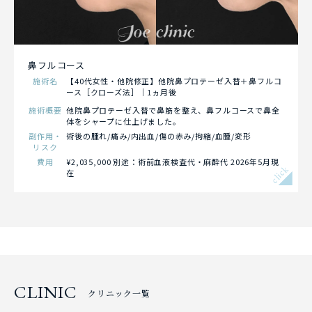
鼻フルコース
施術名
【40代女性・他院修正】他院鼻プロテーゼ入替＋鼻フルコ
ース［クローズ法］｜1ヵ月後
施術概要
他院鼻プロテーゼ入替で鼻筋を整え、鼻フルコースで鼻全
体をシャープに仕上げました。
副作用・
術後の腫れ/痛み/内出血/傷の赤み/拘縮/血腫/変形
リスク
費用
¥2,035,000 別途：術前血液検査代・麻酔代 2026年5月現
click
在
CLINIC
クリニック一覧