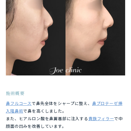
施術概要
鼻フルコース
で鼻先全体をシャープに整え、
鼻プロテーゼ挿
入隆鼻術
で鼻を高くしました。
また、ヒアルロン酸を鼻翼基部に注入する
貴族フィラー
で中
顔面の凹みを改善しています。