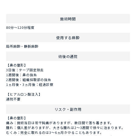
施術時間
80分〜120分程度
使用する麻酔
局所麻酔・静脈麻酔
術後の通院
【鼻の整形】
3日後：テープ固定除去
1週間後：鼻の抜糸
2週間後：組織採取部の抜糸
1ヵ月後・3ヵ月後：経過診察
【ヒアルロン酸注入】
通院不要
リスク・副作用
【鼻の整形】
痛み：施術当日は若干鈍痛がありますが、数日間で落ち着きます。
腫れ：個人差がありますが、大きな腫れは2～3週間で徐々に治まります。
むくみ：完全に取れるのは3～6ヵ月かかることもあります。