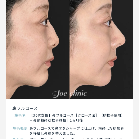
鼻フルコース
施術名
【30代女性】鼻フルコース［クローズ法］（肋軟骨使用）
＋鼻筋粉砕肋軟骨移植｜1ヵ月後
施術概要
鼻フルコースで鼻尖をシャープに仕上げ、粉砕した肋軟骨
を移植し鼻筋を整えました。