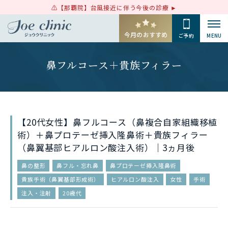
【那覇院】台風接近に伴う今後の診療
今月のおすすめ
ご予約
MENU
鼻フルコース＋貴族フィラー
【20代女性】鼻フルコース（鼻複合自家組織移植
術）＋鼻プロテーゼ挿入隆鼻術＋貴族フィラー
（鼻翼基部ヒアルロン酸注入術）｜3ヵ月後
鼻の整形
鼻フル・忘れ鼻
鼻プロテーゼ挿入隆鼻術
貴族手術（鼻翼基部形成術）
ヒアルロン酸注入
女性
手術
注入・注射
20歳代