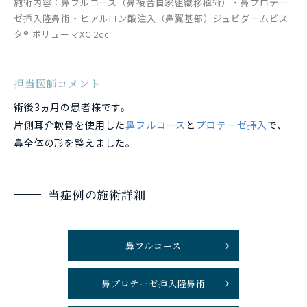
施術内容：鼻フルコース（鼻複合自家組織移植術）・鼻プロテー
ゼ挿入隆鼻術・ヒアルロン酸注入（鼻翼基部）ジュビダームビス
タ® ボリューマXC 2cc
担当医師コメント
術後3ヵ月の患者様です。
片側耳介軟骨を使用した
鼻フルコース
と
プロテーゼ挿入
で、
鼻全体の形を整えました。
当症例の施術詳細
鼻フルコース
鼻プロテーゼ挿入隆鼻術