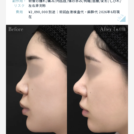
副作用・
術後の腫れ/痛み/内出血/傷の赤み/拘縮/血腫/変形/しびれ/
リスク
左右非対称
費用
¥2,090,000 別途：術前血液検査代・麻酔代 2026年6月現
click
在