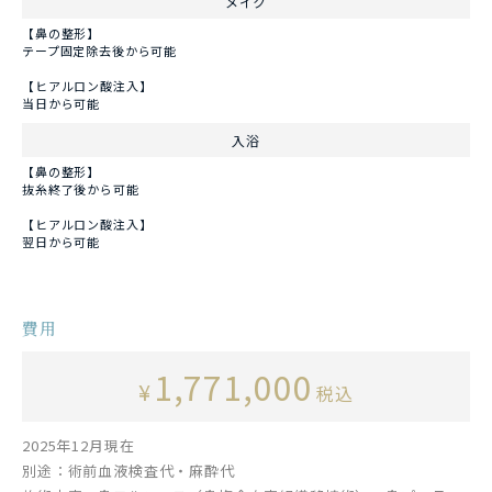
メイク
【鼻の整形】
テープ固定除去後から可能
【ヒアルロン酸注入】
当日から可能
入浴
【鼻の整形】
抜糸終了後から可能
【ヒアルロン酸注入】
翌日から可能
費用
1,771,000
¥
税込
2025年12月現在
別途：術前血液検査代・麻酔代