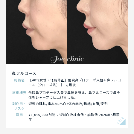
鼻フルコース
施術名
【40代女性・他院修正】他院鼻プロテーゼ入替＋鼻フルコ
ース［クローズ法］｜1ヵ月後
施術概要
他院鼻プロテーゼ入替で鼻筋を整え、鼻フルコースで鼻全
体をシャープに仕上げました。
副作用・
術後の腫れ/痛み/内出血/傷の赤み/拘縮/血腫/変形
リスク
費用
¥2,035,000 別途：術前血液検査代・麻酔代 2026年5月現
click
在