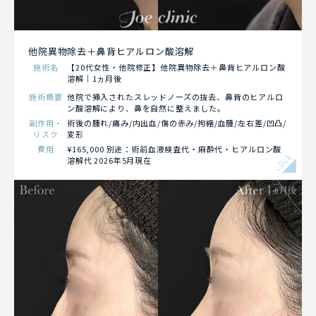
他院異物除去＋鼻背ヒアルロン酸溶解
施術名
【20代女性・他院修正】他院異物除去＋鼻背ヒアルロン酸
溶解｜1ヵ月後
施術概要
他院で挿入されたスレッドノーズの抜去、鼻背のヒアルロ
ン酸溶解により、鼻を自然に整えました。
副作用・
術後の腫れ/痛み/内出血/傷の赤み/拘縮/血腫/左右差/凹凸/
リスク
変形
費用
¥165,000 別途：術前血液検査代・麻酔代・ヒアルロン酸
click
溶解代 2026年5月現在