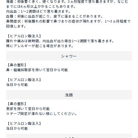
傷痕：術後暫く赤く、硬くなります。3ヵ月程度で落ち着きますが、なじむ
までには6ヵ月以上かかることもあります。
内出血：1～2週間ほどで落ち着きます。
血腫：術後に出血が起こり、皮下に溜まることがあります。
鼻閉症状：術後腫れの影響で鼻づまりの症状が現れますが、1～3ヵ月程度で
回復します。
【ヒアルロン酸注入】
腫れや痛みは数時間、内出血が出た場合1～2週間で落ち着きます。
稀にアレルギーが起こる場合があります。
シャワー
【鼻の整形】
鼻・組織採取部を除いて翌日から可能
【ヒアルロン酸注入】
当日から可能
洗顔
【鼻の整形】
患部を除いて翌日から可能
※テープ固定が濡れない様にしてください。
【ヒアルロン酸注入】
当日から可能