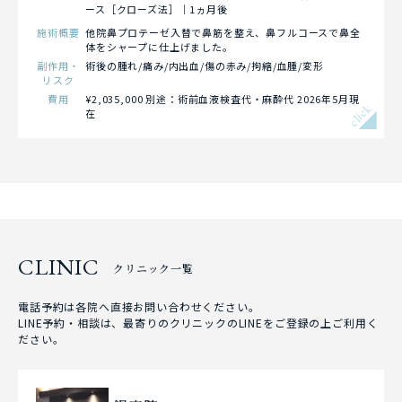
ース［クローズ法］｜1ヵ月後
施術概要
他院鼻プロテーゼ入替で鼻筋を整え、鼻フルコースで鼻全
体をシャープに仕上げました。
副作用・
術後の腫れ/痛み/内出血/傷の赤み/拘縮/血腫/変形
リスク
費用
¥2,035,000 別途：術前血液検査代・麻酔代 2026年5月現
click
在
CLINIC
クリニック一覧
電話予約は各院へ直接お問い合わせください。
LINE予約・相談は、最寄りのクリニックのLINEをご登録の上ご利用く
ださい。