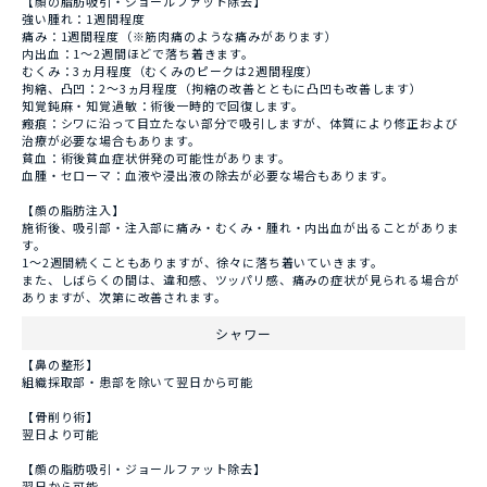
【顔の脂肪吸引・ジョールファット除去】
強い腫れ：1週間程度
痛み：1週間程度（※筋肉痛のような痛みがあります）
内出血：1～2週間ほどで落ち着きます。
むくみ：3ヵ月程度（むくみのピークは2週間程度）
拘縮、凸凹：2～3ヵ月程度（拘縮の改善とともに凸凹も改善します）
知覚鈍麻・知覚過敏：術後一時的で回復します。
瘢痕：シワに沿って目立たない部分で吸引しますが、体質により修正および
治療が必要な場合もあります。
貧血：術後貧血症状併発の可能性があります。
血腫・セローマ：血液や浸出液の除去が必要な場合もあります。
【顔の脂肪注入】
施術後、吸引部・注入部に痛み・むくみ・腫れ・内出血が出ることがありま
す。
1～2週間続くこともありますが、徐々に落ち着いていきます。
また、しばらくの間は、違和感、ツッパリ感、痛みの症状が見られる場合が
ありますが、次第に改善されます。
シャワー
【鼻の整形】
組織採取部・患部を除いて翌日から可能
【骨削り術】
翌日より可能
【顔の脂肪吸引・ジョールファット除去】
翌日から可能