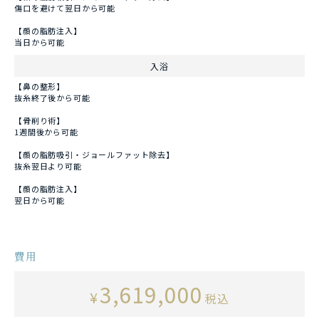
傷口を避けて翌日から可能
【顔の脂肪注入】
当日から可能
入浴
【鼻の整形】
抜糸終了後から可能
【骨削り術】
1週間後から可能
【顔の脂肪吸引・ジョールファット除去】
抜糸翌日より可能
【顔の脂肪注入】
翌日から可能
費用
3,619,000
¥
税込