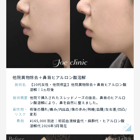
他院異物除去＋鼻背ヒアルロン酸溶解
施術名
【20代女性・他院修正】他院異物除去＋鼻背ヒアルロン酸
溶解｜1ヵ月後
施術概要
他院で挿入されたスレッドノーズの抜去、鼻背のヒアルロ
ン酸溶解により、鼻を自然に整えました。
副作用・
術後の腫れ/痛み/内出血/傷の赤み/拘縮/血腫/左右差/凹凸/
リスク
変形
費用
¥165,000 別途：術前血液検査代・麻酔代・ヒアルロン酸
click
溶解代 2026年5月現在