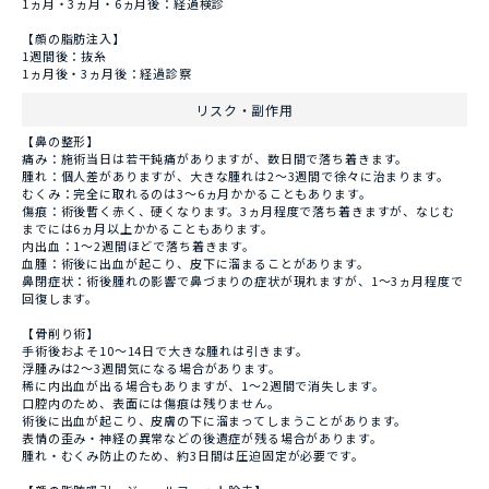
1ヵ月・3ヵ月・6ヵ月後：経過検診
【顔の脂肪注入】
1週間後：抜糸
1ヵ月後・3ヵ月後：経過診察
リスク・副作用
【鼻の整形】
痛み：施術当日は若干鈍痛がありますが、数日間で落ち着きます。
腫れ：個人差がありますが、大きな腫れは2～3週間で徐々に治まります。
むくみ：完全に取れるのは3～6ヵ月かかることもあります。
傷痕：術後暫く赤く、硬くなります。3ヵ月程度で落ち着きますが、なじむ
までには6ヵ月以上かかることもあります。
内出血：1～2週間ほどで落ち着きます。
血腫：術後に出血が起こり、皮下に溜まることがあります。
鼻閉症状：術後腫れの影響で鼻づまりの症状が現れますが、1～3ヵ月程度で
回復します。
【骨削り術】
手術後およそ10～14日で大きな腫れは引きます。
浮腫みは2～3週間気になる場合があります。
稀に内出血が出る場合もありますが、1～2週間で消失します。
口腔内のため、表面には傷痕は残りません。
術後に出血が起こり、皮膚の下に溜まってしまうことがあります。
表情の歪み・神経の異常などの後遺症が残る場合があります。
腫れ・むくみ防止のため、約3日間は圧迫固定が必要です。