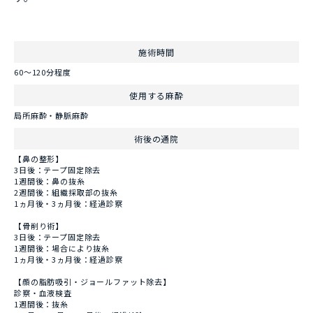
施術時間
60～120分程度
使用する麻酔
局所麻酔・静脈麻酔
術後の通院
【鼻の整形】
3日後：テープ固定除去
1週間後：鼻の抜糸
2週間後：組織採取部の抜糸
1ヵ月後・3ヵ月後：経過診察
【骨削り術】
3日後：テープ固定除去
1週間後：場合により抜糸
1ヵ月後・3ヵ月後：経過診察
【顔の脂肪吸引・ジョールファット除去】
診察・血液検査
1週間後：抜糸