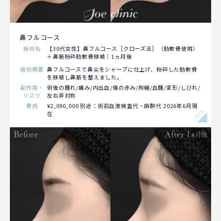
鼻フルコース
施術名
【30代女性】鼻フルコース［クローズ法］（肋軟骨使用）
＋鼻筋粉砕肋軟骨移植｜1ヵ月後
施術概要
鼻フルコースで鼻尖をシャープに仕上げ、粉砕した肋軟骨
を移植し鼻筋を整えました。
副作用・
術後の腫れ/痛み/内出血/傷の赤み/拘縮/血腫/変形/しびれ/
リスク
左右非対称
費用
¥2,090,000 別途：術前血液検査代・麻酔代 2026年6月現
click
在