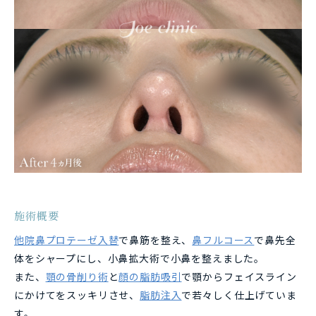
施術概要
他院鼻プロテーゼ入替
で鼻筋を整え、
鼻フルコース
で鼻先全
体をシャープにし、小鼻拡大術で小鼻を整えました。
また、
顎の骨削り術
と
顔の脂肪吸引
で顎からフェイスライン
にかけてをスッキリさせ、
脂肪注入
で若々しく仕上げていま
す。