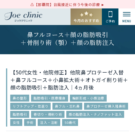
【那覇院】台風接近に伴う今後の診療
今月のおすすめ
ご予約
MENU
鼻フルコース＋顔の脂肪吸引
＋骨削り術（顎）＋顔の脂肪注入
【50代女性・他院修正】他院鼻プロテーゼ入替
＋鼻フルコース＋小鼻拡大術＋オトガイ削り術＋
顔の脂肪吸引＋脂肪注入｜4ヵ月後
鼻の整形
脂肪吸引・医療痩身
輪郭形成・小顔治療
リフトアップ・若返り
鼻フル・忘れ鼻
鼻プロテーゼ挿入隆鼻術
脂肪吸引
骨切り・骨削り術
顔の脂肪注入・ナノファット注入
女性
手術
注入・注射
50歳代