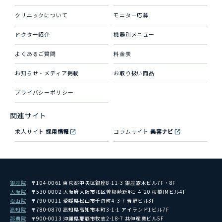
クリニックについて
モニター応募
ドクター紹介
機器別メニュー
よくあるご質問
料金表
お知らせ・メディア掲載
お取り扱い商品
プライバシーポリシー
関連サイト
求人サイト
採用情報
コラムサイト
美容ナビ
銀座院
〒104-0061 東京都中央区銀座8-11-3 銀座露木ビル7F・8F
大阪院
〒530-0002 大阪府大阪市北区曽根崎新地1-4-20 桜橋IMビル4F
松山院
〒790-0011 愛媛県松山市千舟町4-3-7 青野ビル3F
高知院
〒780-0870 高知県高知市本町3-1-1 アイランド1ビル7F
那覇院
〒900-0013 沖縄県那覇市牧志2-18-7 共伸産業ビル5F