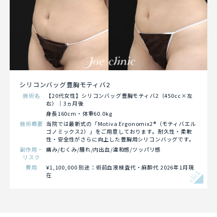
シリコンバッグ豊胸モティバ2
施術名
【20代女性】シリコンバッグ豊胸モティバ2（450cc×左
右）｜3ヵ月後
身長160cm・体重60.0kg
施術概要
当院では最新式の「Motiva Ergonomix2®（モティバエル
ゴノミックス2）」をご用意しております。耐久性・柔軟
性・安全性がさらに向上した豊胸用シリコンバッグです。
副作用・
痛み/むくみ/腫れ/内出血/違和感/ツッパリ感
リスク
費用
¥1,100,000 別途：術前血液検査代・麻酔代 2026年1月現
click
在