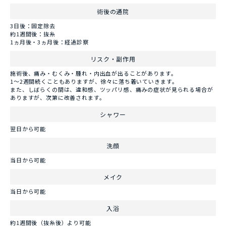
術後の通院
3日後：固定除去
約1週間後：抜糸
1ヵ月後・3ヵ月後：経過診察
リスク・副作用
施術後、痛み・むくみ・腫れ・内出血が出ることがあります。
1～2週間続くこともありますが、徐々に落ち着いていきます。
また、しばらくの間は、違和感、ツッパリ感、痛みの症状が見られる場合が
ありますが、次第に改善されます。
シャワー
翌日から可能
洗顔
当日から可能
メイク
当日から可能
入浴
約1週間後（抜糸後）より可能