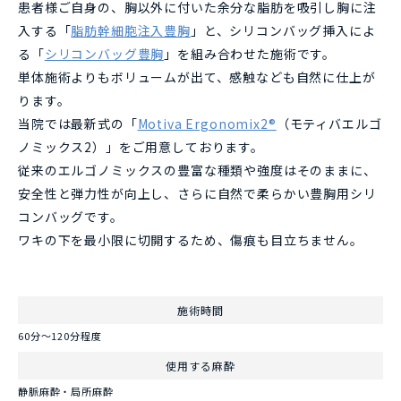
患者様ご自身の、胸以外に付いた余分な脂肪を吸引し胸に注
入する「
脂肪幹細胞注入豊胸
」と、シリコンバッグ挿入によ
る「
シリコンバッグ豊胸
」を組み合わせた施術です。
単体施術よりもボリュームが出て、感触なども自然に仕上が
ります。
当院では最新式の「
Motiva Ergonomix2®
（モティバエルゴ
ノミックス2）」をご用意しております。
従来のエルゴノミックスの豊富な種類や強度はそのままに、
安全性と弾力性が向上し、さらに自然で柔らかい豊胸用シリ
コンバッグです。
ワキの下を最小限に切開するため、傷痕も目立ちません。
施術時間
60分～120分程度
使用する麻酔
静脈麻酔・局所麻酔