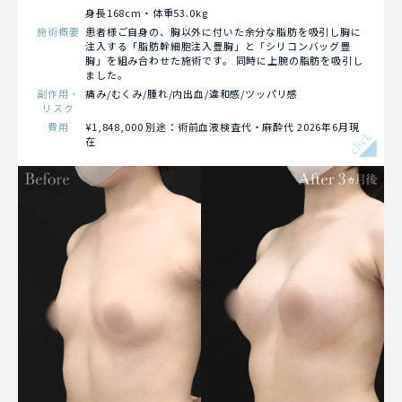
身長168cm・体重53.0kg
施術概要
患者様ご自身の、胸以外に付いた余分な脂肪を吸引し胸に
注入する「脂肪幹細胞注入豊胸」と「シリコンバッグ豊
胸」を組み合わせた施術です。 同時に上腕の脂肪を吸引し
ました。
副作用・
痛み/むくみ/腫れ/内出血/違和感/ツッパリ感
リスク
費用
¥1,848,000 別途：術前血液検査代・麻酔代 2026年6月現
click
在