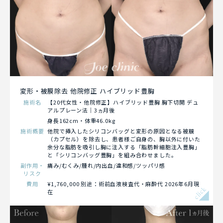
変形・被膜除去 他院修正 ハイブリッド豊胸
施術名
【20代女性・他院修正】ハイブリッド豊胸 胸下切開 デュ
アルプレーン法｜3ヵ月後
身長162cm・体重46.0kg
施術概要
他院で挿入したシリコンバッグと変形の原因となる被膜
（カプセル）を除去し、患者様ご自身の、胸以外に付いた
余分な脂肪を吸引し胸に注入する「脂肪幹細胞注入豊胸」
と「シリコンバッグ豊胸」を組み合わせました。
副作用・
痛み/むくみ/腫れ/内出血/違和感/ツッパリ感
リスク
費用
¥1,760,000 別途：術前血液検査代・麻酔代 2026年6月現
click
在