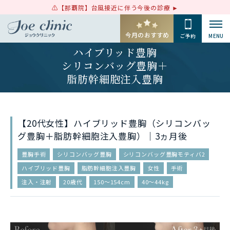
【那覇院】台風接近に伴う今後の診療
今月のおすすめ
ご予約
MENU
ハイブリッド豊胸
シリコンバッグ豊胸＋
脂肪幹細胞注入豊胸
【20代女性】ハイブリッド豊胸（シリコンバッ
グ豊胸＋脂肪幹細胞注入豊胸）｜3ヵ月後
豊胸手術
シリコンバッグ豊胸
シリコンバッグ豊胸モティバ2
ハイブリッド豊胸
脂肪幹細胞注入豊胸
女性
手術
注入・注射
20歳代
150〜154cm
40〜44kg