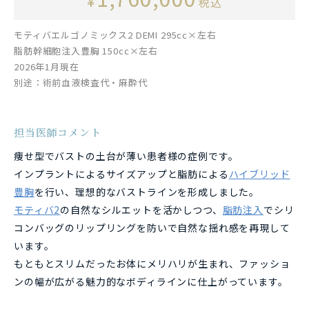
¥
税込
モティバエルゴノミックス2 DEMI 295cc×左右
脂肪幹細胞注入豊胸 150cc×左右
2026年1月現在
別途：術前血液検査代・麻酔代
担当医師コメント
痩せ型でバストの土台が薄い患者様の症例です。
インプラントによるサイズアップと脂肪による
ハイブリッド
豊胸
を行い、理想的なバストラインを形成しました。
モティバ2
の自然なシルエットを活かしつつ、
脂肪注入
でシリ
コンバッグのリップリングを防いで自然な揺れ感を再現して
います。
もともとスリムだったお体にメリハリが生まれ、ファッショ
ンの幅が広がる魅力的なボディラインに仕上がっています。