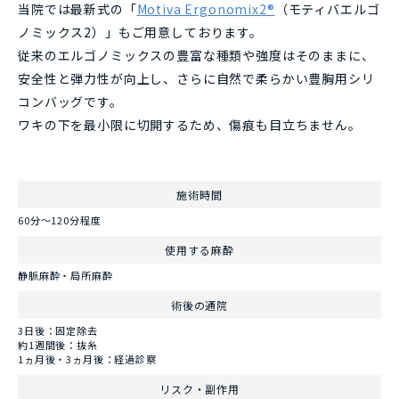
当院では最新式の「
Motiva Ergonomix2®
（モティバエルゴ
ノミックス2）」もご用意しております。
従来のエルゴノミックスの豊富な種類や強度はそのままに、
安全性と弾力性が向上し、さらに自然で柔らかい豊胸用シリ
コンバッグです。
ワキの下を最小限に切開するため、傷痕も目立ちません。
施術時間
60分～120分程度
使用する麻酔
静脈麻酔・局所麻酔
術後の通院
3日後：固定除去
約1週間後：抜糸
1ヵ月後・3ヵ月後：経過診察
リスク・副作用