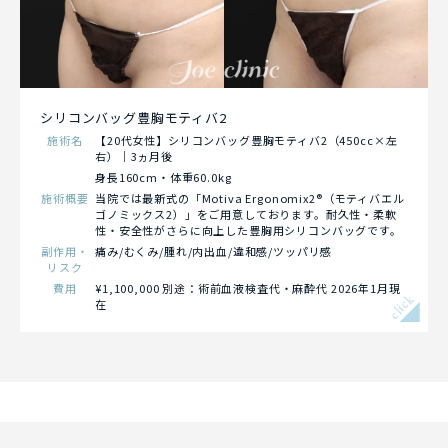
シリコンバッグ豊胸モティバ2
施術名
【20代女性】シリコンバッグ豊胸モティバ2（450cc×左
右）｜3ヵ月後
身長160cm・体重60.0kg
施術概要
当院では最新式の「Motiva Ergonomix2®（モティバエル
ゴノミックス2）」をご用意しております。耐久性・柔軟
性・安全性がさらに向上した豊胸用シリコンバッグです。
副作用・
痛み/むくみ/腫れ/内出血/違和感/ツッパリ感
リスク
費用
¥1,100,000 別途：術前血液検査代・麻酔代 2026年1月現
click
在