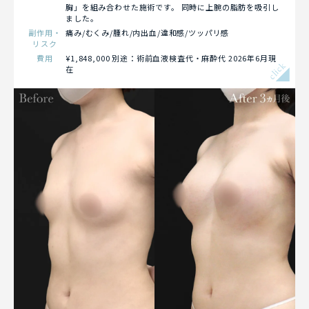
胸」を組み合わせた施術です。 同時に上腕の脂肪を吸引し
ました。
副作用・
痛み/むくみ/腫れ/内出血/違和感/ツッパリ感
リスク
費用
¥1,848,000 別途：術前血液検査代・麻酔代 2026年6月現
click
在