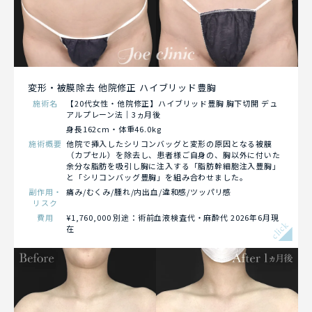
変形・被膜除去 他院修正 ハイブリッド豊胸
施術名
【20代女性・他院修正】ハイブリッド豊胸 胸下切開 デュ
アルプレーン法｜3ヵ月後
身長162cm・体重46.0kg
施術概要
他院で挿入したシリコンバッグと変形の原因となる被膜
（カプセル）を除去し、患者様ご自身の、胸以外に付いた
余分な脂肪を吸引し胸に注入する「脂肪幹細胞注入豊胸」
と「シリコンバッグ豊胸」を組み合わせました。
副作用・
痛み/むくみ/腫れ/内出血/違和感/ツッパリ感
リスク
費用
¥1,760,000 別途：術前血液検査代・麻酔代 2026年6月現
click
在