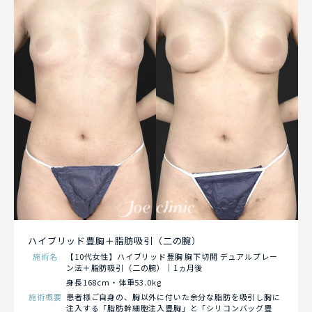
ハイブリッド豊胸＋脂肪吸引（二の腕）
施術名
【10代女性】ハイブリッド豊胸 胸下切開 デュアルプレー
ン法＋脂肪吸引（二の腕）｜1ヵ月後
身長168cm・体重53.0kg
施術概要
患者様ご自身の、胸以外に付いた余分な脂肪を吸引し胸に
注入する「脂肪幹細胞注入豊胸」と「シリコンバッグ豊