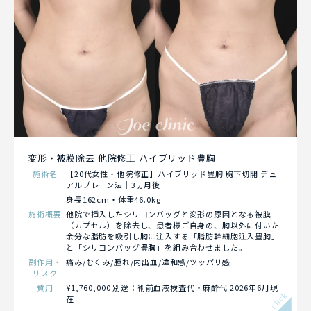
変形・被膜除去 他院修正 ハイブリッド豊胸
施術名
【20代女性・他院修正】ハイブリッド豊胸 胸下切開 デュ
アルプレーン法｜3ヵ月後
身長162cm・体重46.0kg
施術概要
他院で挿入したシリコンバッグと変形の原因となる被膜
（カプセル）を除去し、患者様ご自身の、胸以外に付いた
余分な脂肪を吸引し胸に注入する「脂肪幹細胞注入豊胸」
と「シリコンバッグ豊胸」を組み合わせました。
副作用・
痛み/むくみ/腫れ/内出血/違和感/ツッパリ感
リスク
費用
¥1,760,000 別途：術前血液検査代・麻酔代 2026年6月現
click
在