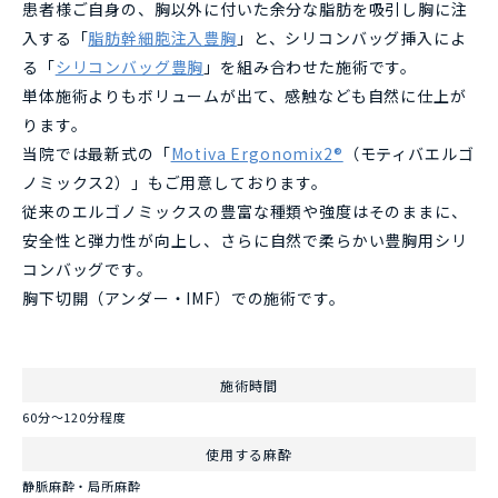
患者様ご自身の、胸以外に付いた余分な脂肪を吸引し胸に注
入する「
脂肪幹細胞注入豊胸
」と、シリコンバッグ挿入によ
る「
シリコンバッグ豊胸
」を組み合わせた施術です。
単体施術よりもボリュームが出て、感触なども自然に仕上が
ります。
当院では最新式の「
Motiva Ergonomix2®
（モティバエルゴ
ノミックス2）」もご用意しております。
従来のエルゴノミックスの豊富な種類や強度はそのままに、
安全性と弾力性が向上し、さらに自然で柔らかい豊胸用シリ
コンバッグです。
胸下切開（アンダー・IMF）での施術です。
施術時間
60分～120分程度
使用する麻酔
静脈麻酔・局所麻酔