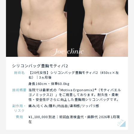
シリコンバッグ豊胸モティバ2
施術名
【20代女性】シリコンバッグ豊胸モティバ2（450cc×左
右）｜3ヵ月後
身長160cm・体重60.0kg
施術概要
当院では最新式の「Motiva Ergonomix2®（モティバエル
ゴノミックス2）」をご用意しております。耐久性・柔軟
性・安全性がさらに向上した豊胸用シリコンバッグです。
副作用・
痛み/むくみ/腫れ/内出血/違和感/ツッパリ感
リスク
費用
¥1,100,000 別途：術前血液検査代・麻酔代 2026年1月現
click
在