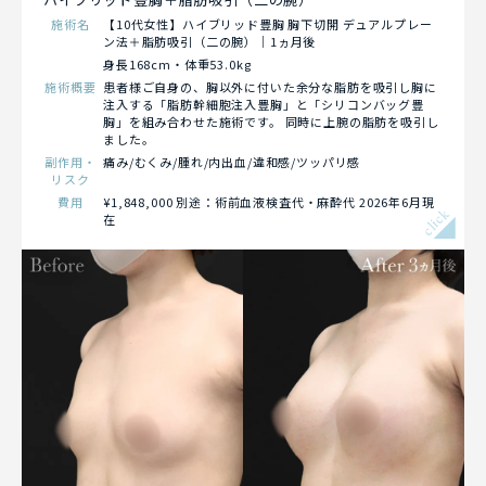
施術名
【10代女性】ハイブリッド豊胸 胸下切開 デュアルプレー
ン法＋脂肪吸引（二の腕）｜1ヵ月後
身長168cm・体重53.0kg
施術概要
患者様ご自身の、胸以外に付いた余分な脂肪を吸引し胸に
注入する「脂肪幹細胞注入豊胸」と「シリコンバッグ豊
胸」を組み合わせた施術です。 同時に上腕の脂肪を吸引し
ました。
副作用・
痛み/むくみ/腫れ/内出血/違和感/ツッパリ感
リスク
費用
¥1,848,000 別途：術前血液検査代・麻酔代 2026年6月現
click
在