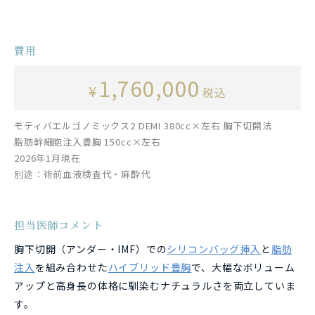
費用
1,760,000
¥
税込
モティバエルゴノミックス2 DEMI 380cc×左右 胸下切開法
脂肪幹細胞注入豊胸 150cc×左右
2026年1月現在
別途：術前血液検査代・麻酔代
担当医師コメント
胸下切開（アンダー・IMF）での
シリコンバッグ挿入
と
脂肪
注入
を組み合わせた
ハイブリッド豊胸
で、大幅なボリューム
アップと高身長の体格に馴染むナチュラルさを両立していま
す。