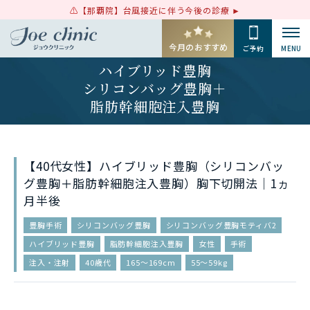
【那覇院】台風接近に伴う今後の診療
今月のおすすめ
ご予約
MENU
ハイブリッド豊胸
シリコンバッグ豊胸＋
脂肪幹細胞注入豊胸
【40代女性】ハイブリッド豊胸（シリコンバッ
グ豊胸＋脂肪幹細胞注入豊胸）胸下切開法｜1ヵ
月半後
豊胸手術
シリコンバッグ豊胸
シリコンバッグ豊胸モティバ2
ハイブリッド豊胸
脂肪幹細胞注入豊胸
女性
手術
注入・注射
40歳代
165〜169cm
55〜59kg