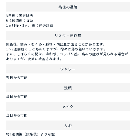
術後の通院
3日後：固定除去
約1週間後：抜糸
1ヵ月後・3ヵ月後：経過診察
リスク・副作用
施術後、痛み・むくみ・腫れ・内出血が出ることがあります。
1～2週間続くこともありますが、徐々に落ち着いていきます。
また、しばらくの間は、違和感、ツッパリ感、痛みの症状が見られる場合が
ありますが、次第に改善されます。
シャワー
翌日から可能
洗顔
当日から可能
メイク
当日から可能
入浴
約1週間後（抜糸後）より可能