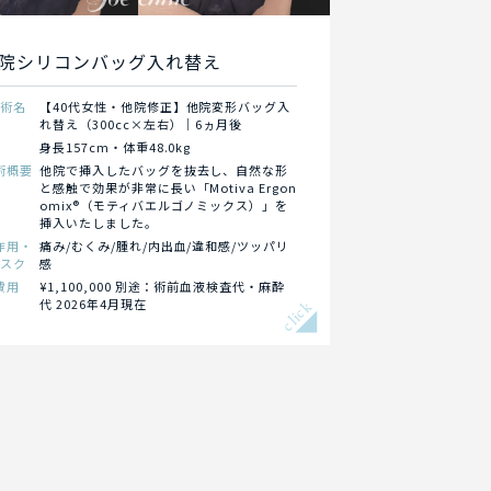
院シリコンバッグ入れ替え
施術名
【40代女性・他院修正】他院変形バッグ入
れ替え（300cc×左右）｜6ヵ月後
身長157cm・体重48.0kg
術概要
他院で挿入したバッグを抜去し、自然な形
と感触で効果が非常に長い「Motiva Ergon
omix®（モティバエルゴノミックス）」を
挿入いたしました。
作用・
痛み/むくみ/腫れ/内出血/違和感/ツッパリ
リスク
感
費用
¥1,100,000 別途：術前血液検査代・麻酔
代 2026年4月現在
click