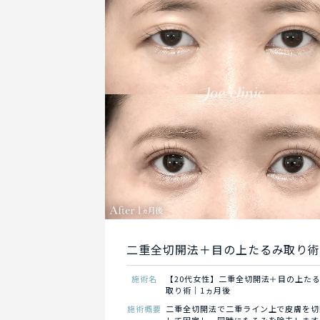
二重全切開法＋目の上たるみ取り
施術名
【20代女性】二重全切開法＋目の上た
取り術｜1ヵ月後
施術概要
二重全切開法で二重ライン上で皮膚を切