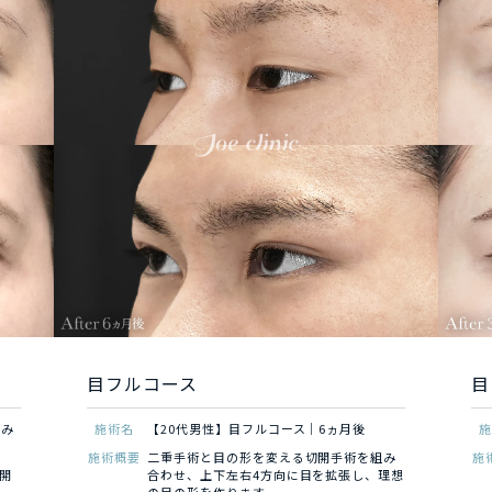
術
目フルコース
目
るみ
施術名
【20代男性】目フルコース｜6ヵ月後
施術概要
二重手術と目の形を変える切開手術を組み
施
開
合わせ、上下左右4方向に目を拡張し、理想