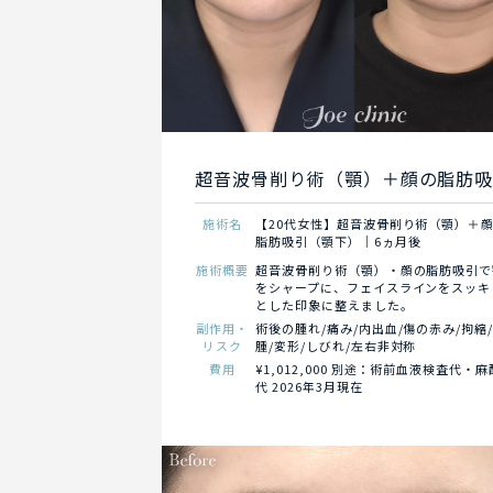
超音波骨削り術（顎）＋顔の脂肪
施術名
【20代女性】超音波骨削り術（顎）＋
脂肪吸引（顎下）｜6ヵ月後
施術概要
超音波骨削り術（顎）・顔の脂肪吸引で
をシャープに、フェイスラインをスッキ
とした印象に整えました。
副作用・
術後の腫れ/痛み/内出血/傷の赤み/拘縮
リスク
腫/変形/しびれ/左右非対称
費用
¥1,012,000 別途：術前血液検査代・麻
代 2026年3月現在