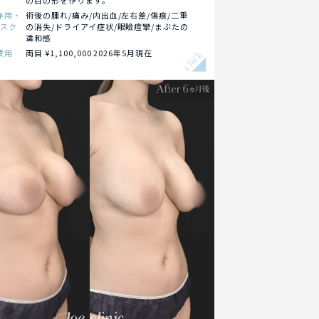
の目の形を作ります。
作用・
術後の腫れ/痛み/内出血/左右差/傷痕/二重
リスク
の消失/ドライアイ症状/眼瞼痙攣/まぶたの
違和感
費用
両目 ¥1,100,000 2026年5月現在
click