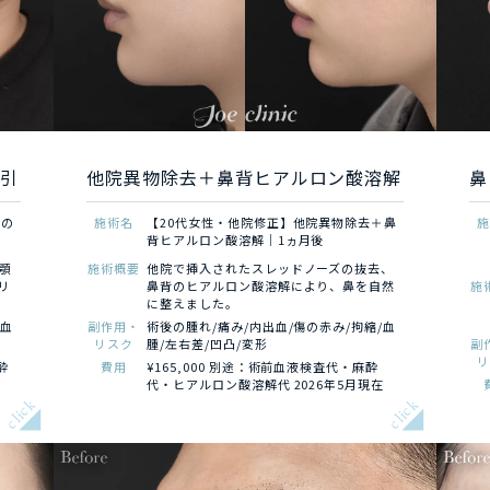
吸引
他院異物除去＋鼻背ヒアルロン酸溶解
鼻
顔の
施術名
【20代女性・他院修正】他院異物除去＋鼻
背ヒアルロン酸溶解｜1ヵ月後
顎
施術概要
他院で挿入されたスレッドノーズの抜去、
リ
鼻背のヒアルロン酸溶解により、鼻を自然
施
に整えました。
/血
副作用・
術後の腫れ/痛み/内出血/傷の赤み/拘縮/血
リスク
腫/左右差/凹凸/変形
副
酔
費用
¥165,000 別途：術前血液検査代・麻酔
代・ヒアルロン酸溶解代 2026年5月現在
click
click