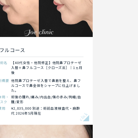
フルコース
施術名
【40代女性・他院修正】他院鼻プロテーゼ
入替＋鼻フルコース［クローズ法］｜1ヵ月
後
術概要
他院鼻プロテーゼ入替で鼻筋を整え、鼻フ
ルコースで鼻全体をシャープに仕上げまし
た。
作用・
術後の腫れ/痛み/内出血/傷の赤み/拘縮/血
リスク
腫/変形
費用
¥2,035,000 別途：術前血液検査代・麻酔
代 2026年5月現在
click