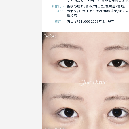
して固定し、同時にたるみを除去します
副作用・
術後の腫れ/痛み/内出血/左右差/傷痕/
リスク
の消失/ドライアイ症状/眼瞼痙攣/まぶ
違和感
費用
両目 ¥781,000 2026年5月現在