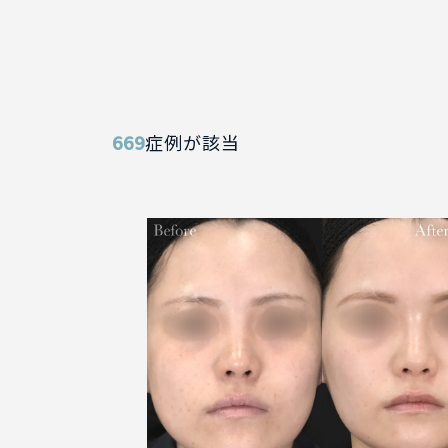
669
症例が該当