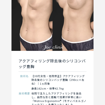
アクアフィリング除去後のシリコンバ
ッグ豊胸
施術名
【30代女性・他院修正】アクアフィリング
除去後のシリコンバッグ豊胸（290cc×左
右）｜1ヵ月後
身長162cm・体重42.7kg
施術概要
他院で注入したアクアフィリングを抜去
し、自然な形と感触で効果が非常に長い
「Motiva Ergonomix®（モティバエルゴノ
ミックス）」を挿入いたしました。