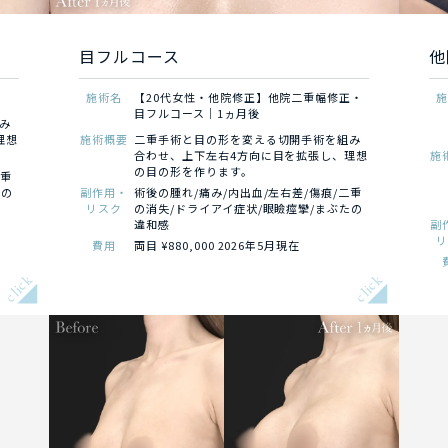
目フルコース
他
施術名
【20代女性・他院修正】他院二重幅修正・
目フルコース｜1ヵ月後
み
理想
施術概要
二重手術と目の形を変える切開手術を組み
合わせ、上下左右4方向に目を拡張し、理想
施
の目の形を作ります。
二重
たの
副作用・
術後の腫れ/痛み/内出血/左右差/傷痕/二重
リスク
の消失/ドライアイ症状/眼瞼痙攣/まぶたの
違和感
副
費用
両目 ¥880,000 2026年5月現在
click
click