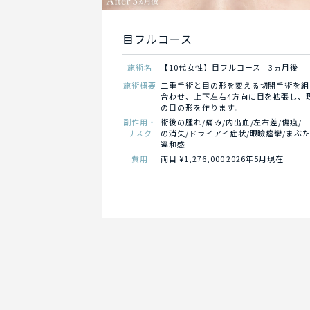
目フルコース
施術名
【10代女性】目フルコース｜3ヵ月後
施術概要
二重手術と目の形を変える切開手術を組
合わせ、上下左右4方向に目を拡張し、
の目の形を作ります。
副作用・
術後の腫れ/痛み/内出血/左右差/傷痕/
リスク
の消失/ドライアイ症状/眼瞼痙攣/まぶ
違和感
費用
両目 ¥1,276,000 2026年5月現在