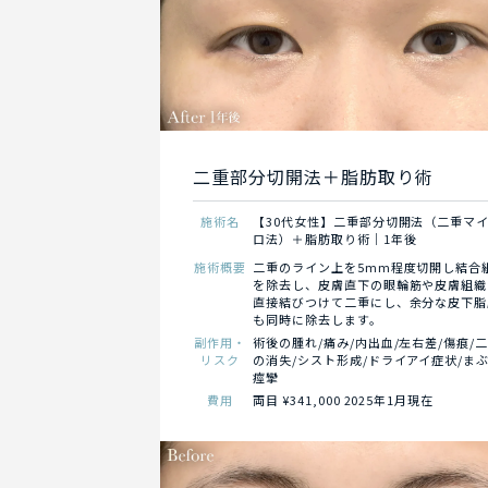
二重部分切開法＋脂肪取り術
施術名
【30代女性】二重部分切開法（二重マ
ロ法）＋脂肪取り術｜1年後
施術概要
二重のライン上を5mm程度切開し結合
を除去し、皮膚直下の眼輪筋や皮膚組織
直接結びつけて二重にし、余分な皮下脂
も同時に除去します。
副作用・
術後の腫れ/痛み/内出血/左右差/傷痕/
リスク
の消失/シスト形成/ドライアイ症状/ま
痙攣
費用
両目 ¥341,000 2025年1月現在