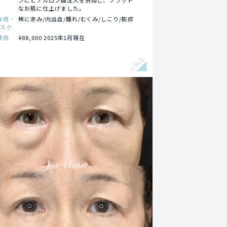
ンにヒアルロン酸注入を併用し、フラット
なお肌に仕上げました。
作用・
稀に赤み/内出血/腫れ/むくみ/しこり/膨疹
リスク
費用
¥88,000 2025年1月現在
click