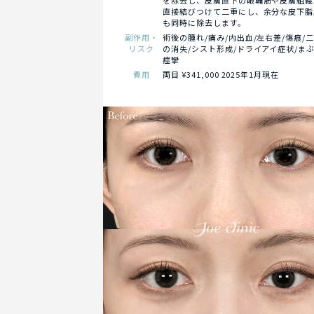
を除去し、皮膚直下の眼輪筋や皮膚組織
直接結びつけて二重にし、余分な皮下脂
も同時に除去します。
副作用・
術後の腫れ/痛み/内出血/左右差/傷痕/
リスク
の消失/シスト形成/ドライアイ症状/ま
痙攣
費用
両目 ¥341,000 2025年1月現在