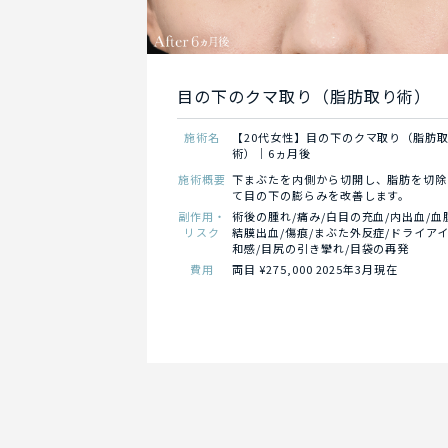
目の下のクマ取り（脂肪取り術）
施術名
【20代女性】目の下のクマ取り（脂肪
術）｜6ヵ月後
施術概要
下まぶたを内側から切開し、脂肪を切除
て目の下の膨らみを改善します。
副作用・
術後の腫れ/痛み/白目の充血/内出血/血
リスク
結膜出血/傷痕/まぶた外反症/ドライアイ
和感/目尻の引き攣れ/目袋の再発
費用
両目 ¥275,000 2025年3月現在