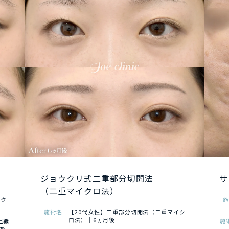
ジョウクリ式二重部分切開法
サ
（二重マイクロ法）
イク
施術名
【20代女性】二重部分切開法（二重マイク
ロ法）｜6ヵ月後
組織
施