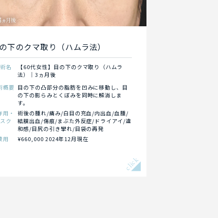
の下のクマ取り（ハムラ法）
施術名
【60代女性】目の下のクマ取り（ハムラ
法）｜3ヵ月後
術概要
目の下の凸部分の脂肪を凹みに移動し、目
の下の膨らみとくぼみを同時に解消しま
す。
作用・
術後の腫れ/痛み/白目の充血/内出血/血腫/
リスク
結膜出血/傷痕/まぶた外反症/ドライアイ/違
和感/目尻の引き攣れ/目袋の再発
費用
¥660,000 2024年12月現在
click