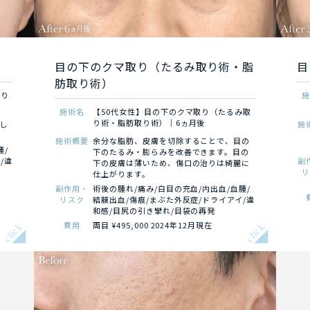
目の下のクマ取り（たるみ取り術・脂
目
肪取り術）
取り
施術名
【50代女性】目の下のクマ取り（たるみ取
り術・脂肪取り術）｜6ヵ月後
し
施
施術概要
余分な脂肪、皮膚を切除することで、目の
腫/
下のたるみ・膨らみを改善できます。目の
/違
副
下の皮膚は薄いため、傷口の治りは綺麗に
仕上がります。
副作用・
術後の腫れ/痛み/白目の充血/内出血/血腫/
リスク
結膜出血/傷痕/まぶた外反症/ドライアイ/違
和感/目尻の引き攣れ/目袋の再発
費用
両目 ¥495,000 2024年12月現在
click
click