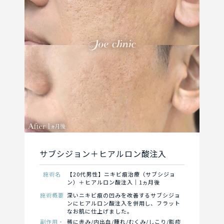
サブシジョン＋ヒアルロン酸注入
施術名
【20代男性】ニキビ痕治療（サブシジョ
ン）＋ヒアルロン酸注入｜1ヵ月後
施術概要
深いニキビ痕の凹みを改善するサブシジョ
ンにヒアルロン酸注入を併用し、フラット
なお肌に仕上げました。
副作用・
稀に赤み/内出血/腫れ/むくみ/しこり/膨疹