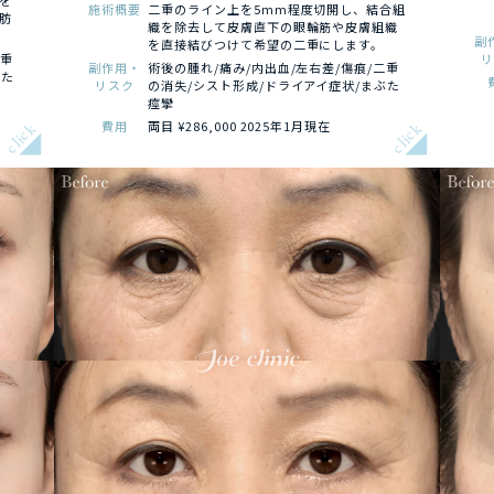
を
施術概要
二重のライン上を5mm程度切開し、結合組
肪
織を除去して皮膚直下の眼輪筋や皮膚組織
副
を直接結びつけて希望の二重にします。
二重
副作用・
術後の腫れ/痛み/内出血/左右差/傷痕/二重
ぶた
リスク
の消失/シスト形成/ドライアイ症状/まぶた
痙攣
費用
両目 ¥286,000 2025年1月現在
click
click