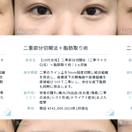
二重部分切開法＋脂肪取り術
二
イク
施術名
【10代女性】二重部分切開法（二重マイク
ロ法）＋脂肪取り術｜1ヵ月後
組織
施術概要
二重のライン上を5mm程度切開し結合組織
施
を
を除去し、皮膚直下の眼輪筋や皮膚組織を
肪
直接結びつけて二重にし、余分な皮下脂肪
も同時に除去します。
二重
副作用・
術後の腫れ/痛み/内出血/左右差/傷痕/二重
副
ぶた
リスク
の消失/シスト形成/ドライアイ症状/まぶた
痙攣
費用
両目 ¥341,000 2025年1月現在
click
click