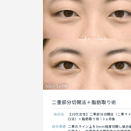
二重部分切開法＋脂肪取り術
施術名
【20代女性】二重部分切開法（二重マ
ロ法）＋脂肪取り術｜3ヵ月後
施術概要
二重のライン上を5mm程度切開し結合