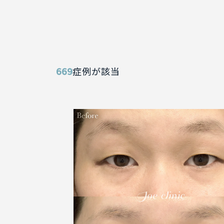
669
症例が該当