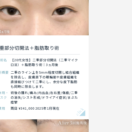
重部分切開法＋脂肪取り術
施術名
【20代女性】二重部分切開法（二重マイク
ロ法）＋脂肪取り術｜3ヵ月後
術概要
二重のライン上を5mm程度切開し結合組織
を除去し、皮膚直下の眼輪筋や皮膚組織を
直接結びつけて二重にし、余分な皮下脂肪
も同時に除去します。
作用・
術後の腫れ/痛み/内出血/左右差/傷痕/二重
リスク
の消失/シスト形成/ドライアイ症状/まぶた
痙攣
費用
両目 ¥341,000 2025年1月現在
click