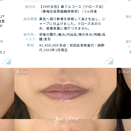
施術名
【20代女性】鼻フルコース［クローズ法］
（鼻複合自家組織移植術）│3ヵ月後
2®
施
施術概要
鼻先へ耳介軟骨を移植して高さを出し、シ
用意
ャープに仕上げました。クローズ法のた
が
め、皮膚表面に傷がつきません。
副作用・
術後の腫れ/痛み/内出血/傷の赤み/拘縮/血
リスク
腫/変形
パリ
副
費用
¥1,650,000 別途：術前血液検査代・麻酔
代 2025年1月現在
 2
click
click