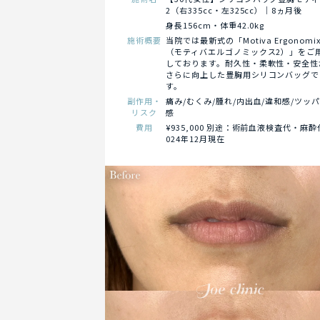
2（右335cc・左325cc）｜8ヵ月後
身長156cm・体重42.0kg
施術概要
当院では最新式の「Motiva Ergonomix
（モティバエルゴノミックス2）」をご
しております。耐久性・柔軟性・安全性
さらに向上した豊胸用シリコンバッグで
す。
副作用・
痛み/むくみ/腫れ/内出血/違和感/ツッ
リスク
感
費用
¥935,000 別途：術前血液検査代・麻酔代
024年12月現在