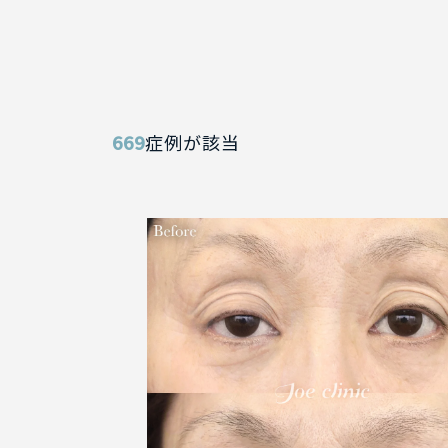
669
症例が該当