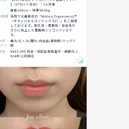
2（275cc×左右）｜1ヵ月後
身長160cm・体重48.5kg
術概要
当院では最新式の「Motiva Ergonomix2®
（モティバエルゴノミックス2）」をご用意
しております。耐久性・柔軟性・安全性が
さらに向上した豊胸用シリコンバッグで
す。
作用・
痛み/むくみ/腫れ/内出血/違和感/ツッパリ
リスク
感
費用
¥935,000 別途：術前血液検査代・麻酔代 2
024年11月現在
click