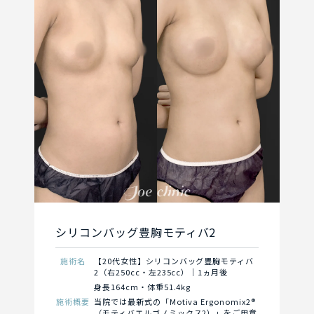
シリコンバッグ豊胸モティバ2
施術名
【20代女性】シリコンバッグ豊胸モティバ
2（右250cc・左235cc）｜1ヵ月後
身長164cm・体重51.4kg
施術概要
当院では最新式の「Motiva Ergonomix2®
（モティバエルゴノミックス2）」をご用意