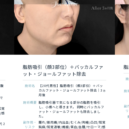
腹
脂肪吸引（顔3部位）＋バッカルファ
脂
ット・ジョールファット除去
下腹
施術名
【20代男性】脂肪吸引（顔3部位）＋バッ
カルファット・ジョールファット除去｜3ヵ
施
月後
で
施術概要
脂肪吸引器で気になる部分の脂肪を吸引
副
し、小顔へと導きます。 同時にバッカルフ
知覚
ァット・ジョールファットも除去しまし
/感
た。
副作用・
腫れ/筋肉痛/内出血/むくみ/拘縮/凸凹/知覚
 2
リスク
鈍麻/知覚過敏/瘢痕/貧血/血腫/セローマ/感