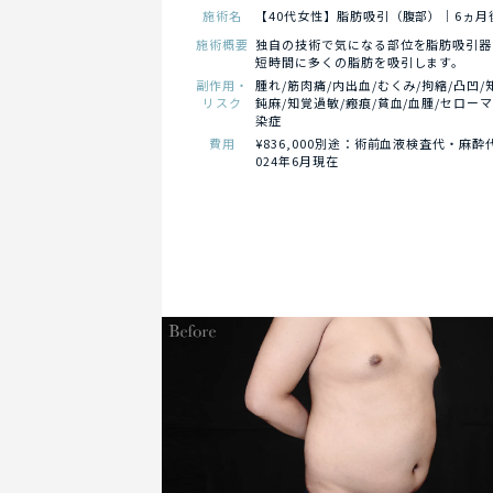
施術名
【40代女性】脂肪吸引（腹部）｜6ヵ月
施術概要
独自の技術で気になる部位を脂肪吸引器
短時間に多くの脂肪を吸引します。
副作用・
腫れ/筋肉痛/内出血/むくみ/拘縮/凸凹/
リスク
鈍麻/知覚過敏/瘢痕/貧血/血腫/セローマ
染症
費用
¥836,000別途：術前血液検査代・麻酔代
024年6月現在