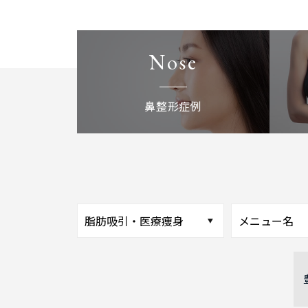
Nose
鼻整形症例