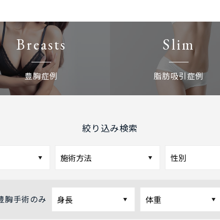
Breasts
Slim
豊胸症例
脂肪吸引症例
絞り込み検索
豊胸手術のみ