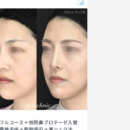
click
フルコース＋他院鼻プロテーゼ入替
貴族手術＋脂肪吸引＋裏ハムラ法