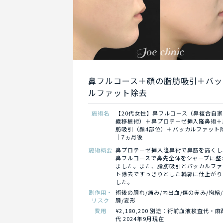
鼻フルコース＋顔の脂肪吸引＋バッ
ルファット除去
施術名
【20代女性】鼻フルコース（鼻複合自
織移植術）＋鼻プロテーゼ挿入隆鼻術＋
肪吸引（顔4部位）＋バッカルファット
｜7ヵ月後
施術概要
鼻プロテーゼ挿入隆鼻術で鼻筋を高くし
鼻フルコースで鼻先全体をシャープに整
ました。また、脂肪吸引とバッカルファ
ト除去ですっきりとした輪郭に仕上がり
した。
副作用・
術後の腫れ/痛み/内出血/傷の赤み/拘縮
リスク
腫/変形
費用
¥2,180,200 別途：術前血液検査代・麻
代 2024年9月現在