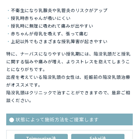
不衛生になり乳腺炎や乳管炎のリスクがアップ
授乳時赤ちゃんが吸いにくい
授乳時に無理に吸われて痛みが出やすい
赤ちゃんが母乳を吸えず、張って痛む
上記以外でもさまざまな授乳障害が起きやすい
特に、ナーバスになりやすい授乳期には、陥没乳頭だと授乳
に関する悩みや痛みが増え、よりストレスを抱えてしまうこ
とになりがちです。
出産を考えている陥没乳頭の女性は、妊娠前の陥没乳頭治療
がオススメです。
陥没乳頭はクリニックで治すことができますので、是非ご相
談ください。
状態によって施術方法をご提案します