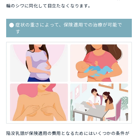
輪のシワに同化して目立たなくなります。
症状の重さによって、保険適用での治療が可能で
す
陥没乳頭が保険適用の費用となるためにはいくつかの条件が