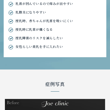
乳首が凹んでいるので痒みが出やすい
乳腺炎になりやすい
授乳時、赤ちゃんが乳首を吸いにくい
授乳時に乳首が痛くなる
授乳障害のリスクを減らしたい
女性らしい美乳を手に入れたい
症例写真