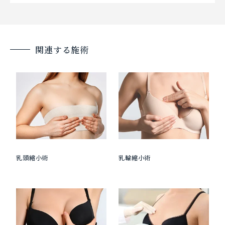
関連する施術
乳頭縮小術
乳輪縮小術