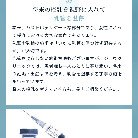
02
将来の授乳を視野に入れて
乳管を温存
本来、バストはデリケートな部分であり、女性にとっ
て授乳における大切な器官でもあります。
乳頭や乳輪の施術は「いかに乳管を傷つけず温存する
か」が大切です。
乳管を温存しない施術方法もございますが、ジョウク
リニックでは、患者様お一人ひとりに寄り添い、将来
の妊娠・出産までを考え、乳管を温存する丁寧な施術
を行っています。
将来の授乳を考えている方も、是非ご相談ください。