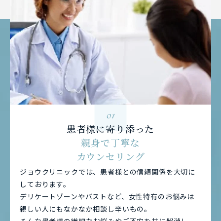
01
患者様に寄り添った
親身で丁寧な
カウンセリング
ジョウクリニックでは、患者様との信頼関係を大切に
しております。
デリケートゾーンやバストなど、女性特有のお悩みは
親しい人にもなかなか相談し辛いもの。