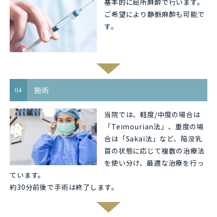
基本的に局所麻酔で行います。
ご希望により静脈麻酔も可能で
す。
施術
04
当院では、軽度/中度の場合は
「Teimourian法」、重度の場
合は「Sakai法」など、陥没乳
首の状態に応じて複数の治療法
を使い分け、最適な治療を行っ
ています。
約30分前後で手術は終了します。