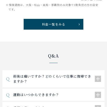
保険適用は、大阪・松山・高知・那覇院のみ対象で3割負担の方の目安
です。
料金一覧をみる
Q&A
術後は痛いですか？どのくらいで仕事に復帰でき
Q
ますか？
Q
運動はいつからできますか？