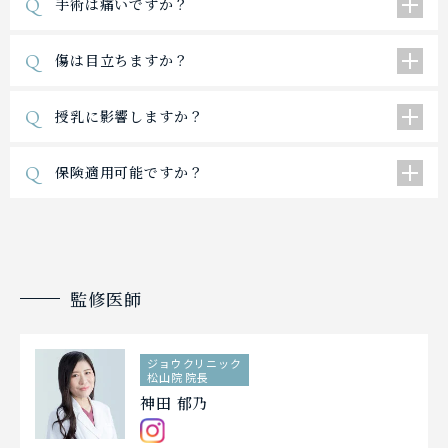
Q
手術は痛いですか？
Q
傷は目立ちますか？
Q
授乳に影響しますか？
Q
保険適用可能ですか？
監修医師
ジョウクリニック
松山院 院長
神田 郁乃