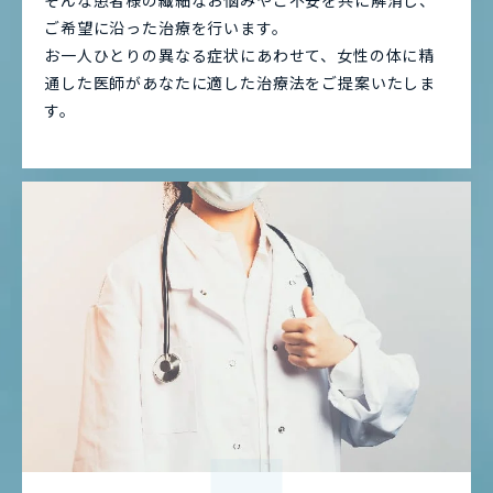
そんな患者様の繊細なお悩みやご不安を共に解消し、
ご希望に沿った治療を行います。
お一人ひとりの異なる症状にあわせて、女性の体に精
通した医師があなたに適した治療法をご提案いたしま
す。