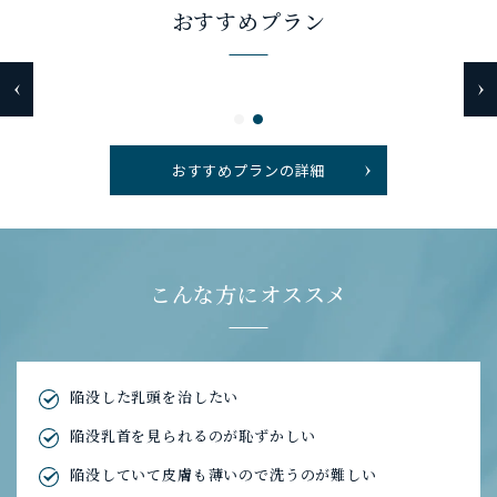
おすすめプラン
おすすめプランの詳細
こんな方にオススメ
陥没した乳頭を治したい
陥没乳首を見られるのが恥ずかしい
陥没していて皮膚も薄いので洗うのが難しい