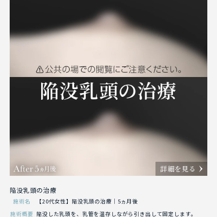
詳細を見る
陥没乳頭の治療
施術名
【20代女性】陥没乳頭の治療｜5ヵ月後
施術概要
陥没した乳頭を、乳管を温存しながら引き出して固定します。