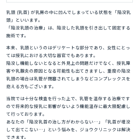
乳頭 (乳首) が乳房の中に凹んでしまっている状態を「陥没乳
頭」といいます。
「陥没乳頭の治療」は、陥没した乳頭を引き出して固定する
施術です。
本来、乳頭というのはデリケートな部分であり、女性にとっ
ては授乳における大切な器官でもあります。
陥没し機能しないとなると外見上の問題だけでなく、授乳障
害や乳腺炎の原因となる可能性も出てきますし、重度の陥没
乳頭の場合は乳管が閉塞されてしまうなどコンプレックスを
抱える方もございます。
当院では十分な検査を行った上で、乳管を温存する治療です
ので将来的な授乳に影響がないよう機能温存に最大限配慮し
て行っております。
あなたの「陥没乳首の治し方がわからない…」「乳首が埋没
して出てこない…」という悩みを、ジョウクリニックは解決
できます。