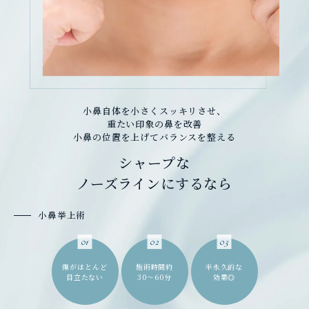
小鼻自体を小さくスッキリさせ、
重たい印象の鼻を改善
小鼻の位置を上げてバランスを整える
シャープな
ノーズラインにするなら
小鼻挙上術
01
02
03
傷がほとんど
施術時間約
半永久的な
目立たない
30～60分
効果◎