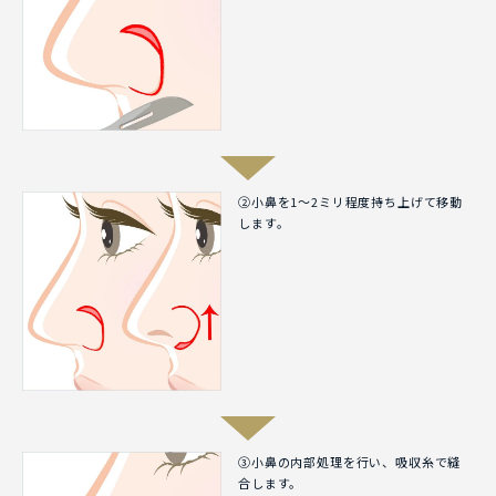
②小鼻を1～2ミリ程度持ち上げて移動
します。
③小鼻の内部処理を行い、吸収糸で縫
合します。