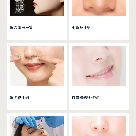
鼻の整形一覧
小鼻縮小術
鼻尖縮小術
自家組織移植術