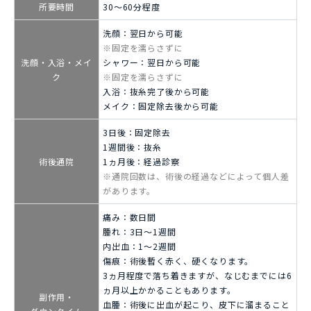
所要時間
30～60分程度
洗顔：翌日から可能
※固定を濡らさずに
洗顔・入浴・メイ
シャワー：翌日から可能
ク
※固定を濡らさずに
入浴：抜糸完了後から可能
メイク：固定除去後から可能
3日後：固定除去
1週間後：抜糸
術後通院
1ヵ月後：経過診察
※通院回数は、術後の経過などによって個人差
があります。
痛み：数日間
腫れ：3日～1週間
内出血：1～2週間
傷痕：術後暫く赤く、硬くなります。
3ヵ月程度で落ち着きますが、なじむまでには6
ヵ月以上かかることもあります。
副作用・
血腫：術後に出血が起こり、皮下に溜まること