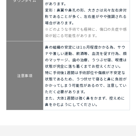
ダウンタイム
があります。
変形：鼻翼や鼻孔の形、大きさは元々左右非対
称であることが多く、左右差がやや強調される
場合があります。
※どのような手術でも極稀に、傷口の炎症や感
染が起こる可能性があります。
鼻の組織の安定には1ヵ月程度かかる為、サウ
ナや激しい運動、飲酒等、血流を促す行為、顔
のマッサージ、歯の治療、うつぶせ寝、喫煙は
状態が完全に落ち着くまでお控えください。
特に手術後1週間は手術部位や傷痕が不安定な
注意事項
状態であるため、うつ伏せで寝ると鼻に負担が
かかってしまう可能性があるので、注意してい
ただく必要があります。
また、大体1週間は強く鼻をかまず、控えめに
鼻をかむようにしてください。