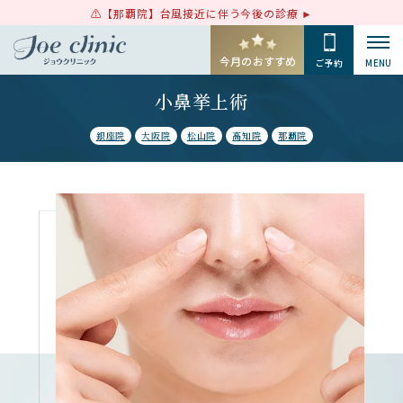
【那覇院】台風接近に伴う今後の診療
今月のおすすめ
ご予約
MENU
小鼻挙上術
銀座院
大阪院
松山院
高知院
那覇院