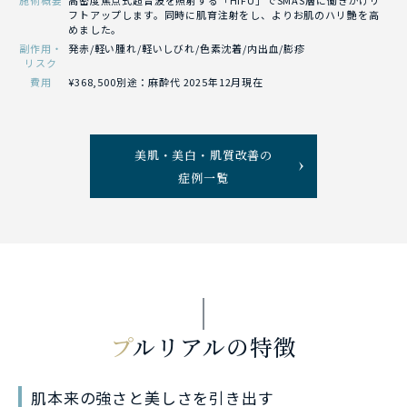
施術概要
高密度焦点式超音波を照射する「HIFU」でSMAS層に働きかけリ
フトアップします。同時に肌育注射をし、よりお肌のハリ艶を高
めました。
副作用・
発赤/軽い腫れ/軽いしびれ/色素沈着/内出血/膨疹
リスク
費用
¥368,500別途：麻酔代 2025年12月現在
美肌・美白・肌質改善の
症例一覧
プ
ルリアルの特徴
肌本来の強さと美しさを引き出す