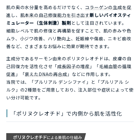
肌の奥の水分量を高めるだけでなく、
コラーゲンの生成を促
進
し、
肌本来の自己修復能力を引き出す
新しいバイオスティ
ミュレーター（生体刺激）製剤
として注目されています。
細胞レベルで肌の修復と再構築を促すことで、肌の赤みや色
ムラ、小ジワ改善、ハリ艶向上、妊娠線や傷痕、ニキビ痕改
善など、さまざまなお悩みに効果が期待できます。
主成分であるサーモン由来のポリヌクレオチドは、皮膚の自
己回復力を活性化させ「
成長因子の増産
」「
毛細血管の循環
促進
」「
衰えたDNAの再合成
」などに作用します。
当院では、「プルリアル デンシファイ」と「プルリアル シ
ルク」の2種類をご用意しており、注入部位や症状によって使
い分け可能です。
「ポリヌクレオチド」で内側から肌を活性化