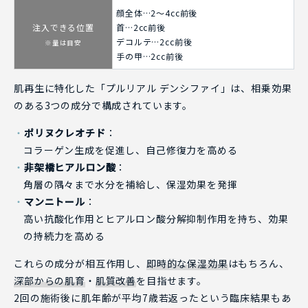
顔全体…2～4cc前後
注入できる位置
首…2cc前後
デコルテ…2cc前後
※量は目安
手の甲…2cc前後
肌再生に特化した「プルリアル デンシファイ」は、相乗効果
のある3つの成分で構成されています。
ポリヌクレオチド
：
コラーゲン生成を促進し、自己修復力を高める
非架橋ヒアルロン酸
：
角層の隅々まで水分を補給し、保湿効果を発揮
マンニトール
：
高い抗酸化作用とヒアルロン酸分解抑制作用を持ち、効果
の持続力を高める
これらの成分が相互作用し、
即時的な保湿効果
はもちろん、
深部からの肌育
・
肌質改善
を目指せます。
2回の施術後に肌年齢が平均7歳若返ったという臨床結果もあ