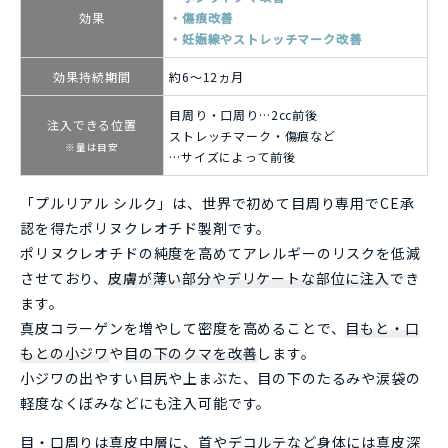
効果
傷痕改善
妊娠線やストレッチマーク改善
効果持続期間
約6～12ヵ月
目周り・口周り…2cc前後
注入できる位置
ストレッチマーク・傷痕など
※量は目安
…サイズによって前後
「プルリアル シルク」は、世界で初めて目周り専用でCE承
認を得たポリヌクレオチド製剤です。
ポリヌクレオチドの純度を高めてアレルギーのリスクを低減
させており、
皮膚が薄い部分やデリケートな部位に注入
でき
ます。
真皮コラーゲンを増やして密度を高めることで、
目もと・口
もとの小ジワ
や
目の下のクマを改善
します。
小ジワの出やすい目尻や上まぶた、目の下のたるみや涙袋の
軽度なくぼみなどにも注入可能です。
目・口周りは真皮中層に、首やデコルテなど身体には真皮深