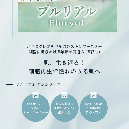
ポリヌクレオチドを含むスキンブースター
細胞に働きかけ肌年齢が若返る“肌育”力
肌、生き返る！
細胞再生で憧れのうる肌へ
プルリアル デンシフィア
01
02
03
肌の再生力を
選べる製剤で
欧州CE承認
高める
症状に合わせて
取得製剤で
スキンブースター
注入可能
安心・安全