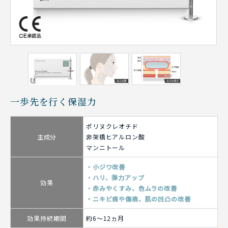
一歩先を行く保湿力
ポリヌクレオチド
主成分
非架橋ヒアルロン酸
マンニトール
小ジワ改善
ハリ、弾力アップ
効果
赤みやくすみ、色ムラの改善
ニキビ痕や傷痕、肌の凹凸の改善
効果持続期間
約6～12ヵ月