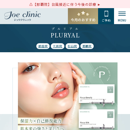
【那覇院】台風接近に伴う今後の診療
今月のおすすめ
ご予約
MENU
プルリアル
PLURYAL
銀座院
大阪院
松山院
那覇院