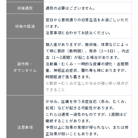
術後通院
通院の必要はございません。
翌日から普段通りの日常生活をお過ごしいただ
術後の経過
けます。
注意事項と合わせてお読みください。
個人差がありますが、施術後、体質などによっ
て稀に膨疹（数時間）、発赤（2～3日）、内出
血（1～2週間）が起こる場合があります。
副作用・
注射痛・むくみ・一時的な皮膚の硬化・血管閉
ダウンタイム
塞、神経圧迫症状、腫れ等も稀にありますが、
時間経過で落ち着きます。
※膨疹＝むくみが生じかゆみの強い赤い斑点が
できること
かゆみ、圧痛を伴う炎症反応（赤み、むくみ、
紅斑）などが起きる可能性があります。
これらは通常一過性のものですが、1週間ほど
継続することがあります。
注意事項
予想以上に効果の実感が得られない、または修
正効果が弱いこともあります。