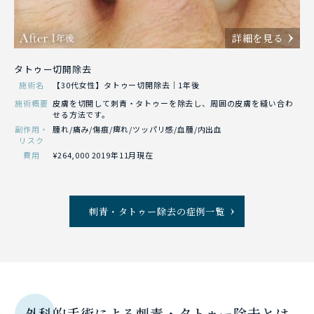
詳細を見る
タトゥー切開除去
施術名
【30代女性】タトゥー切開除去｜1年後
施術概要
皮膚を切開して刺青・タトゥーを除去し、周囲の皮膚を縫い合わ
せる方法です。
副作用・
腫れ/痛み/傷痕/痺れ/ツッパリ感/血腫/内出血
リスク
費用
¥264,000 2019年11月現在
刺青・タトゥー除去の症例一覧
外科的手術による刺青・タトゥー除去とは