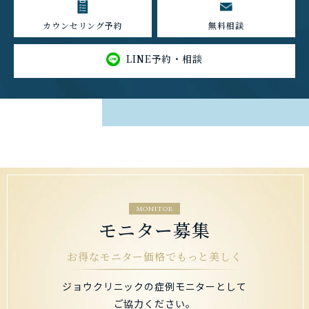
カウンセリング予約
無料相談
LINE予約・相談
MONITOR
モニター募集
お得なモニター価格でもっと美しく
ジョウクリニックの症例モニターとして
ご協力ください。