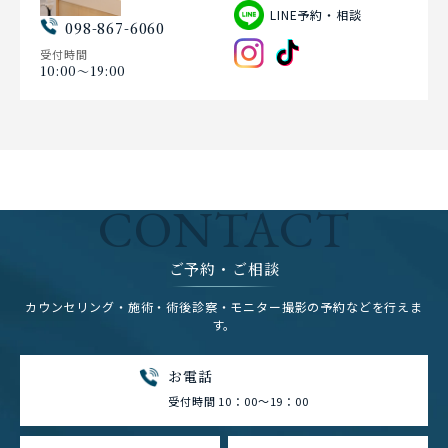
LINE予約・相談
098-867-6060
受付時間
10:00〜19:00
CONTACT
ご予約・ご相談
カウンセリング・施術・術後診察・モニター撮影の予約などを行えま
す。
お電話
受付時間 10：00～19：00