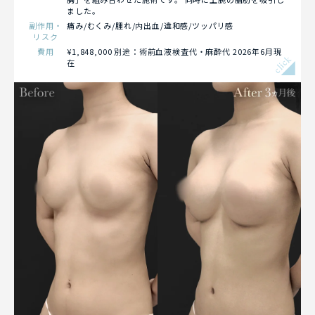
ました。
副作用・
痛み/むくみ/腫れ/内出血/違和感/ツッパリ感
リスク
費用
¥1,848,000 別途：術前血液検査代・麻酔代 2026年6月現
click
在