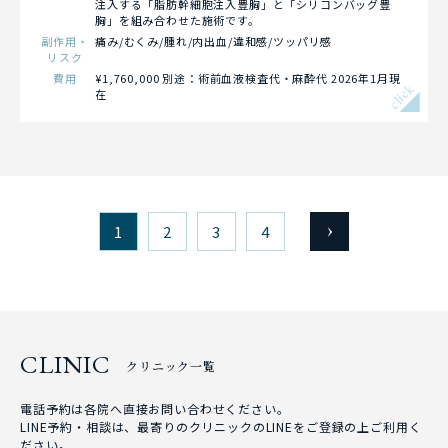
注入する「脂肪幹細胞注入豊胸」と「シリコンバッグ豊
胸」を組み合わせた施術です。
副作用・
痛み/むくみ/腫れ/内出血/違和感/ツッパリ感
リスク
費用
¥1,760,000 別途：術前血液検査代・麻酔代 2026年1月現
click
在
1
2
3
4
CLINIC
クリニック一覧
電話予約は各院へ直接お問い合わせください。
LINE予約・相談は、最寄りのクリニックのLINEをご登録の上ご利用く
ださい。