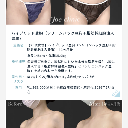
ハイブリッド豊胸（シリコンバッグ豊胸＋脂肪幹細胞注入
豊胸）
施術名
【20代女性】ハイブリッド豊胸（シリコンバッグ豊胸＋脂
肪幹細胞注入豊胸）｜1ヵ月後
身長148cm・体重35.0kg
施術概要
患者様ご自身の、胸以外に付いた余分な脂肪を吸引し胸に
注入する「脂肪幹細胞注入豊胸」と「シリコンバッグ豊
胸」を組み合わせた施術です。
副作用・
痛み/むくみ/腫れ/内出血/違和感/ツッパリ感
リスク
費用
¥1,265,000 別途：術前血液検査代・麻酔代 2026年1月現
click
在