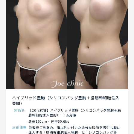
ハイブリッド豊胸（シリコンバッグ豊胸＋脂肪幹細胞注入
豊胸）
施術名
【20代女性】ハイブリッド豊胸（シリコンバッグ豊胸＋脂
肪幹細胞注入豊胸）｜3ヵ月後
身長160cm・体重50.6kg
施術概要
患者様ご自身の、胸以外に付いた余分な脂肪を吸引し胸に
注入する「脂肪幹細胞注入豊胸」と「シリコンバッグ豊