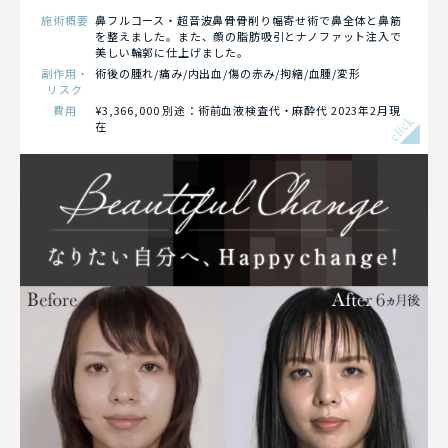
施術概要
鼻フルコース・超音波鼻骨骨削り幅寄せ術で鼻全体と鼻筋
を整えました。また、顔の脂肪吸引とナノファット注入で
美しい輪郭に仕上げました。
副作用・
術後の腫れ/痛み/内出血/傷の赤み/拘縮/血腫/変形
リスク
費用
¥3,366,000 別途：術前血液検査代・麻酔代 2023年2月現
click
在