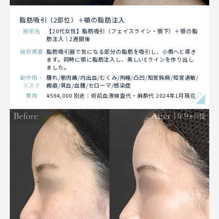
脂肪吸引（2部位）＋顎の脂肪注入
施術名
【20代女性】脂肪吸引（フェイスライン・顎下）＋顎の脂
肪注入｜2週間後
施術概要
脂肪吸引器で気になる部分の脂肪を吸引し、小顔へと導き
ます。同時に顎に脂肪注入し、美しいEラインを作り出し
ました。
副作用・
腫れ/筋肉痛/内出血/むくみ/拘縮/凸凹/知覚鈍麻/知覚過敏/
リスク
瘢痕/貧血/血腫/セローマ/感染症
click
費用
¥594,000 別途：術前血液検査代・麻酔代 2024年1月現在