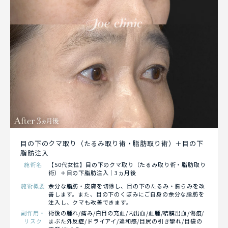
目の下のクマ取り（たるみ取り術・脂肪取り術）＋目の下
脂肪注入
施術名
【50代女性】目の下のクマ取り（たるみ取り術・脂肪取り
術）＋目の下脂肪注入｜3ヵ月後
施術概要
余分な脂肪・皮膚を切除し、目の下のたるみ・膨らみを改
善します。また、目の下のくぼみにご自身の余分な脂肪を
注入し、クマも改善できます。
副作用・
術後の腫れ/痛み/白目の充血/内出血/血腫/結膜出血/傷痕/
リスク
まぶた外反症/ドライアイ/違和感/目尻の引き攣れ/目袋の