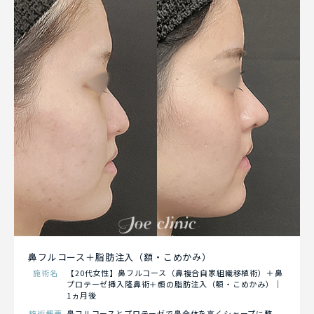
鼻フルコース＋脂肪注入（額・こめかみ）
施術名
【20代女性】鼻フルコース（鼻複合自家組織移植術）＋鼻
プロテーゼ挿入隆鼻術＋顔の脂肪注入（額・こめかみ）｜
1ヵ月後
施術概要
鼻フルコースとプロテーゼで鼻全体を高くシャープに整