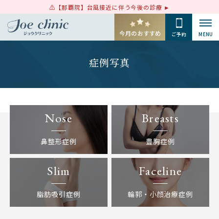
【那覇院】台風接近に伴う今後の診療
今月のおすすめ
ご予約
MENU
症例写真
Nose
Breasts
鼻整形症例
豊胸症例
Slim
Faceline
脂肪吸引症例
輪郭・小顔治療症例