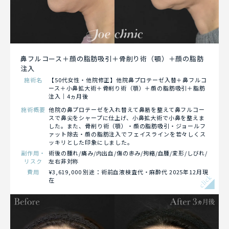
鼻フルコース＋顔の脂肪吸引＋骨削り術（顎）＋顔の脂肪
注入
施術名
【50代女性・他院修正】他院鼻プロテーゼ入替＋鼻フルコ
ース＋小鼻拡大術＋骨削り術（顎）＋顔の脂肪吸引＋脂肪
注入｜4ヵ月後
施術概要
他院の鼻プロテーゼを入れ替えて鼻筋を整えて鼻フルコー
スで鼻尖をシャープに仕上げ、小鼻拡大術で小鼻を整えま
した。また、骨削り術（顎）・顔の脂肪吸引・ジョールフ
ァット除去・顔の脂肪注入でフェイスラインを若々しくス
ッキリとした印象にしました。
副作用・
術後の腫れ/痛み/内出血/傷の赤み/拘縮/血腫/変形/しびれ/
リスク
左右非対称
費用
¥3,619,000 別途：術前血液検査代・麻酔代 2025年12月現
click
在