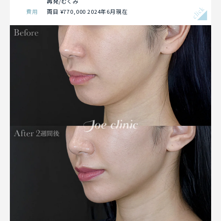
再発/むくみ
click
費用
両目 ¥770,000 2024年6月現在