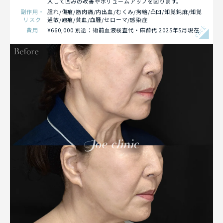
入して凹みの改善やボリュームアップを図ります。
副作用・
腫れ/傷痕/筋肉痛/内出血/むくみ/拘縮/凸凹/知覚鈍麻/知覚
リスク
過敏/瘢痕/貧血/血腫/セローマ/感染症
click
費用
¥660,000 別途：術前血液検査代・麻酔代 2025年5月現在