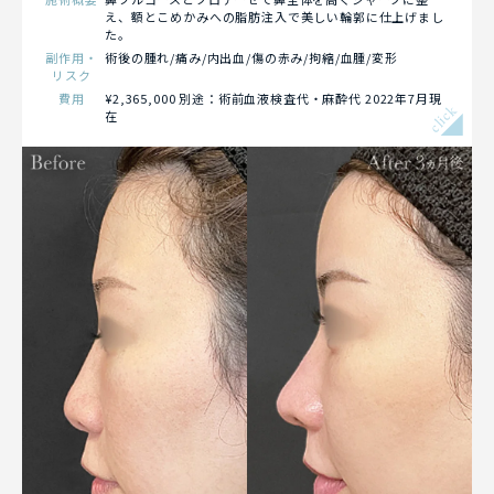
え、額とこめかみへの脂肪注入で美しい輪郭に仕上げまし
た。
副作用・
術後の腫れ/痛み/内出血/傷の赤み/拘縮/血腫/変形
リスク
費用
¥2,365,000 別途：術前血液検査代・麻酔代 2022年7月現
click
在