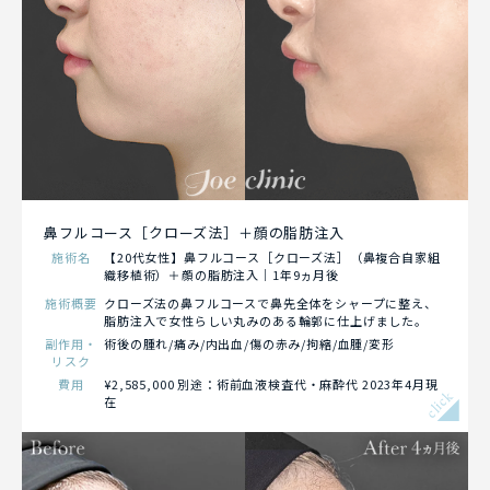
鼻フルコース［クローズ法］＋顔の脂肪注入
施術名
【20代女性】鼻フルコース［クローズ法］（鼻複合自家組
織移植術）＋顔の脂肪注入｜1年9ヵ月後
施術概要
クローズ法の鼻フルコースで鼻先全体をシャープに整え、
脂肪注入で女性らしい丸みのある輪郭に仕上げました。
副作用・
術後の腫れ/痛み/内出血/傷の赤み/拘縮/血腫/変形
リスク
費用
¥2,585,000 別途：術前血液検査代・麻酔代 2023年4月現
click
在