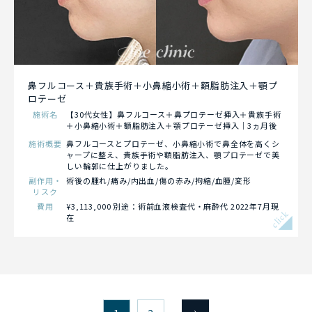
鼻フルコース＋貴族手術＋小鼻縮小術＋額脂肪注入＋顎プ
ロテーゼ
施術名
【30代女性】鼻フルコース＋鼻プロテーゼ挿入＋貴族手術
＋小鼻縮小術＋額脂肪注入＋顎プロテーゼ挿入｜3ヵ月後
施術概要
鼻フルコースとプロテーゼ、小鼻縮小術で鼻全体を高くシ
ャープに整え、貴族手術や額脂肪注入、顎プロテーゼで美
しい輪郭に仕上がりました。
副作用・
術後の腫れ/痛み/内出血/傷の赤み/拘縮/血腫/変形
リスク
費用
¥3,113,000 別途：術前血液検査代・麻酔代 2022年7月現
click
在