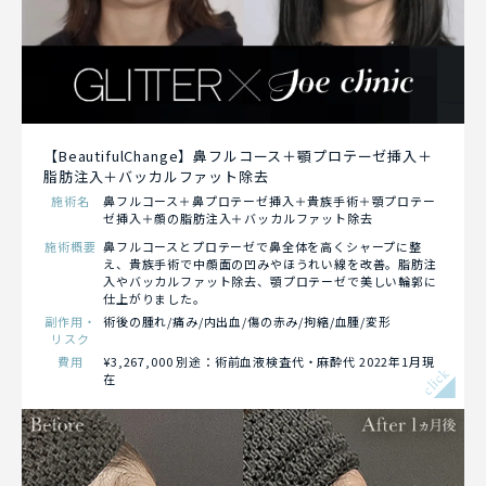
【BeautifulChange】鼻フルコース＋顎プロテーゼ挿入＋
脂肪注入＋バッカルファット除去
施術名
鼻フルコース＋鼻プロテーゼ挿入＋貴族手術＋顎プロテー
ゼ挿入＋顔の脂肪注入＋バッカルファット除去
施術概要
鼻フルコースとプロテーゼで鼻全体を高くシャープに整
え、貴族手術で中顔面の凹みやほうれい線を改善。脂肪注
入やバッカルファット除去、顎プロテーゼで美しい輪郭に
仕上がりました。
副作用・
術後の腫れ/痛み/内出血/傷の赤み/拘縮/血腫/変形
リスク
費用
¥3,267,000 別途：術前血液検査代・麻酔代 2022年1月現
click
在