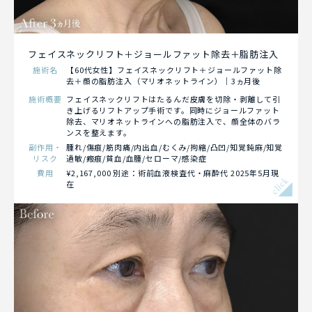
フェイスネックリフト＋ジョールファット除去＋脂肪注入
施術名
【60代女性】フェイスネックリフト＋ジョールファット除
去＋顔の脂肪注入（マリオネットライン）｜3ヵ月後
施術概要
フェイスネックリフトはたるんだ皮膚を切除・剥離して引
き上げるリフトアップ手術です。同時にジョールファット
除去、マリオネットラインへの脂肪注入で、顔全体のバラ
ンスを整えます。
副作用・
腫れ/傷痕/筋肉痛/内出血/むくみ/拘縮/凸凹/知覚鈍麻/知覚
リスク
過敏/瘢痕/貧血/血腫/セローマ/感染症
費用
¥2,167,000 別途：術前血液検査代・麻酔代 2025年5月現
click
在