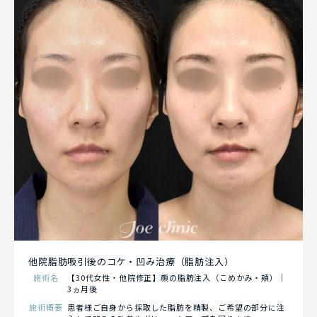
他院脂肪吸引後のコケ・凹み治療（脂肪注入）
施術名
【30代女性・他院修正】顔の脂肪注入（こめかみ・頬）｜
3ヵ月後
施術概要
患者様ご自身から採取した脂肪を精製、ご希望の部分に注