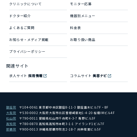
クリニックについて
モニター応募
ドクター紹介
機器別メニュー
よくあるご質問
料金表
お知らせ・メディア掲載
お取り扱い商品
プライバシーポリシー
関連サイト
求人サイト
採用情報
コラムサイト
美容ナビ
銀座院
〒104-0061 東京都中央区銀座8-11-3 銀座露木ビル7F・8F
大阪院
〒530-0002 大阪府大阪市北区曽根崎新地1-4-20 桜橋IMビル4F
松山院
〒790-0011 愛媛県松山市千舟町4-3-7 青野ビル3F
高知院
〒780-0870 高知県高知市本町3-1-1 アイランド1ビル7F
那覇院
〒900-0013 沖縄県那覇市牧志2-18-7 共伸産業ビル5F