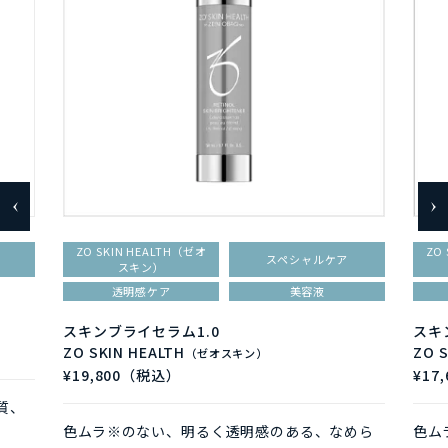
ZO SKIN HEALTH（ゼオ
ZO
スペシャルケア
スキン）
透明感ケア
美容液
スキンブライセラム1.0
スキ
ZO SKIN HEALTH
ZO 
（ゼオスキン）
¥19,800（税込）
¥17
質、
色ムラ※のない、明るく透明感のある、なめら
色ム