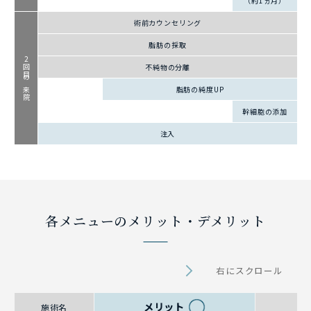
（約1ヵ月）
術前カウンセリング
脂肪の採取
2回目の来院
不純物の分離
脂肪の純度UP
幹細胞の添加
注入
各メニューのメリット・デメリット
右にスクロール
メリット
デ
施術名