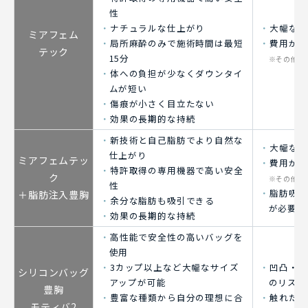
性
ナチュラルな仕上がり
大幅なサ
ミアフェム
局所麻酔のみで施術時間は最短
費用が高
テック
15分
※その他の
体への負担が少なくダウンタイ
ムが短い
傷痕が小さく目立たない
効果の長期的な持続
新技術と自己脂肪でより自然な
大幅なサ
仕上がり
ミアフェムテッ
費用が高
特許取得の専用機器で高い安全
ク
※その他の
性
脂肪吸引
＋脂肪注入豊胸
余分な脂肪も吸引できる
が必要
効果の長期的な持続
高性能で安全性の高いバッグを
使用
3カップ以上など大幅なサイズ
凹凸・カ
シリコンバッグ
アップが可能
のリスク
豊胸
豊富な種類から自分の理想に合
触れた際
モティバ2