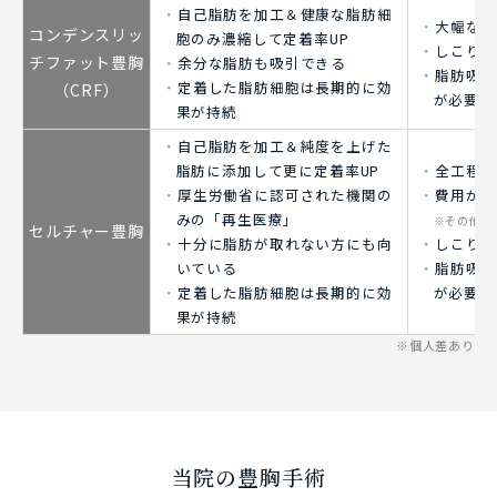
自己脂肪を加工＆健康な脂肪細
大幅なサ
コンデンスリッ
胞のみ濃縮して定着率UP
しこり・
チ
ファット豊胸
余分な脂肪も吸引できる
脂肪吸引
定着した脂肪細胞は長期的に効
（CRF）
が必要
果が持続
自己脂肪を加工＆純度を上げた
脂肪に添加して更に定着率UP
全工程で
厚生労働省に認可された機関の
費用が高
みの「再生医療」
※その他の
セルチャー豊胸
十分に脂肪が取れない方にも向
しこり・
いている
脂肪吸引
定着した脂肪細胞は長期的に効
が必要
果が持続
※個人差あり
当院の豊胸手術