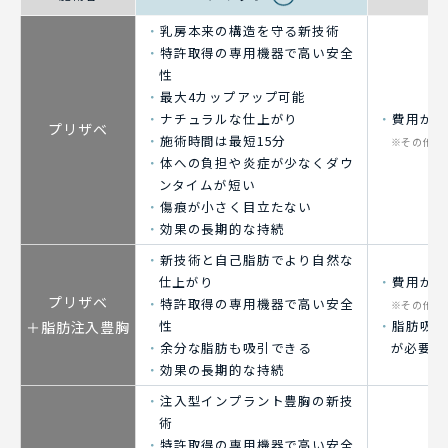
乳房本来の構造を守る新技術
特許取得の専用機器で高い安全
性
最大4カップアップ可能
ナチュラルな仕上がり
費用が高
プリザベ
施術時間は最短15分
※その他の
体への負担や炎症が少なくダウ
ンタイムが短い
傷痕が小さく目立たない
効果の長期的な持続
新技術と自己脂肪でより自然な
仕上がり
費用が高
プリザベ
特許取得の専用機器で高い安全
※その他の
性
脂肪吸引
＋脂肪注入豊胸
余分な脂肪も吸引できる
が必要
効果の長期的な持続
注入型インプラント豊胸の新技
術
特許取得の専用機器で高い安全