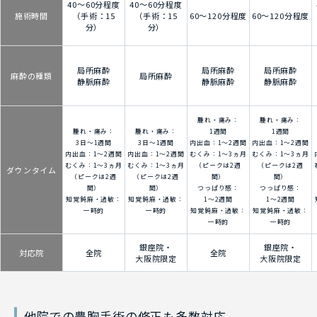
40～60分程度
40～60分程度
施術時間
（手術：15
（手術：15
60～120分程度
60～120分程度
分）
分）
局所麻酔
局所麻酔
局所麻酔
麻酔の種類
局所麻酔
静脈麻酔
静脈麻酔
静脈麻酔
腫れ・痛み：
腫れ・痛み：
腫れ・痛み：
腫れ・痛み：
1週間
1週間
3日～1週間
3日～1週間
内出血：1～2週間
内出血：1～2週間
内出血：1～2週間
内出血：1～2週間
むくみ：1～3ヵ月
むくみ：1～3ヵ月
むくみ：1～3ヵ月
むくみ：1～3ヵ月
（ピークは2週
（ピークは2週
ダウンタイム
（ピークは2週
（ピークは2週
間）
間）
間）
間）
つっぱり感：
つっぱり感：
知覚鈍麻・過敏：
知覚鈍麻・過敏：
1～2週間
1～2週間
一時的
一時的
知覚鈍麻・過敏：
知覚鈍麻・過敏：
一時的
一時的
銀座院・
銀座院・
対応院
全院
全院
大阪院限定
大阪院限定
他院での豊胸手術の修正も多数対応