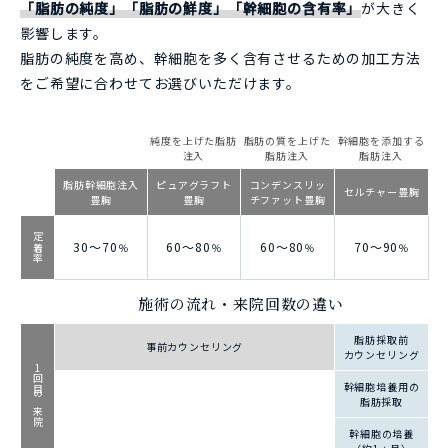
「脂肪の純度」「脂肪の鮮度」「幹細胞の含有率」
が大きく
影響します。
脂肪の純度を高め、幹細胞を多く含有させるための加工方法
をご希望に合わせてお選びいただけます。
純度を上げた脂肪
脂肪の質を上げた
幹細胞を添加する
注入
脂肪注入
脂肪注入
脂肪幹細胞注入
ピュアグラフト
コンデンスリッ
セルチャー豊胸
豊胸
豊胸
チファット豊胸
定着率
30～70
60～80
60～80
70～90
％
％
％
％
施術の流れ・来院回数の違い
脂肪採取前
事前カウンセリング
カウンセリング
1回目の来院
幹細胞培養用の
脂肪採取
幹細胞の培養