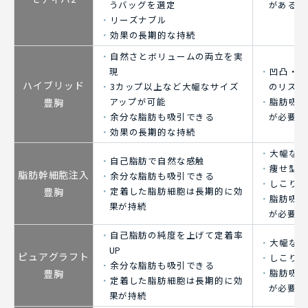
うバッグを選定
がある
リーズナブル
効果の長期的な持続
自然さとボリュームの両立を実
現
凹凸・カ
ハイブリッド
3カップ以上など大幅なサイズ
のリスク
アップが可能
脂肪吸引
豊胸
余分な脂肪も吸引できる
が必要
効果の長期的な持続
大幅なサ
自己脂肪で自然な感触
痩せ型の
脂肪幹細胞注入
余分な脂肪も吸引できる
しこり・
定着した脂肪細胞は長期的に効
豊胸
脂肪吸引
果が持続
が必要
自己脂肪の純度を上げて定着率
大幅なサ
UP
ピュアグラフト
しこり・
余分な脂肪も吸引できる
脂肪吸引
豊胸
定着した脂肪細胞は長期的に効
が必要
果が持続