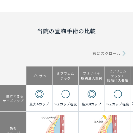
当院の豊胸手術の比較
右にスクロール
ミア
フェム
ミア
フェム
プリザベ＋
プリザベ
テック＋
テック
脂肪注入豊胸
脂肪注入豊胸
一度にできる
サイズアップ
4
2
4
2
最大
カップ
～
カップ程度
最大
カップ
～
カップ程度
施術
イメージ