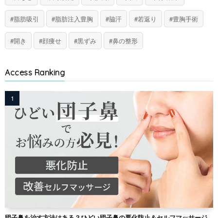
脂肪吸引
脂肪注入豊胸
脇汗
若返り
豊胸手術
開き
顔痩せ
黒ずみ
鼻の整形
Access Ranking
団子鼻を治す方法はある？ひどい団子鼻の悪化防止＆セルフマッサージ