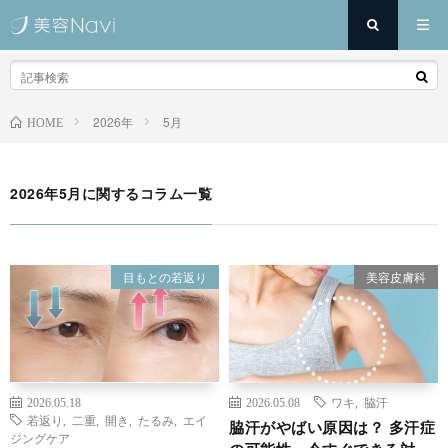
2026年
5月
HOME
2026年5月に関するコラム一覧
目もとの若返り
美容皮膚科
2026.05.18
2026.05.08
ワキ
,
脇汗
若返り
,
二重
,
開き
,
たるみ
,
エイ
脇汗がやばい原因は？ 多汗症
ジングケア