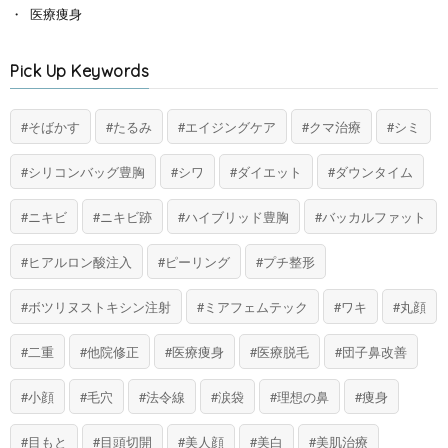
医療痩身
Pick Up Keywords
そばかす
たるみ
エイジングケア
クマ治療
シミ
シリコンバッグ豊胸
シワ
ダイエット
ダウンタイム
ニキビ
ニキビ跡
ハイブリッド豊胸
バッカルファット
ヒアルロン酸注入
ピーリング
プチ整形
ボツリヌストキシン注射
ミアフェムテック
ワキ
丸顔
二重
他院修正
医療痩身
医療脱毛
団子鼻改善
小顔
毛穴
法令線
涙袋
理想の鼻
痩身
目もと
目頭切開
美人顔
美白
美肌治療