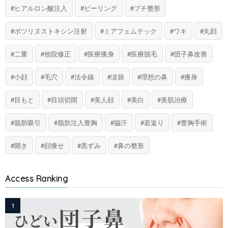
ヒアルロン酸注入
ピーリング
プチ整形
ボツリヌストキシン注射
ミアフェムテック
ワキ
丸顔
二重
他院修正
医療痩身
医療脱毛
団子鼻改善
小顔
毛穴
法令線
涙袋
理想の鼻
痩身
目もと
目頭切開
美人顔
美白
美肌治療
脂肪吸引
脂肪注入豊胸
脇汗
若返り
豊胸手術
開き
顔痩せ
黒ずみ
鼻の整形
Access Ranking