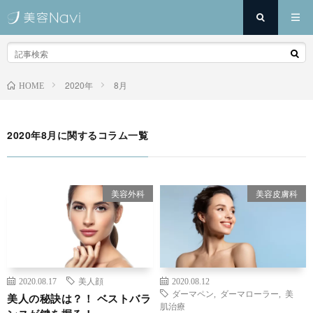
2020年
8月
HOME
2020年8月に関するコラム一覧
美容外科
美容皮膚科
2020.08.17
美人顔
2020.08.12
ダーマペン
,
ダーマローラー
,
美
美人の秘訣は？！ ベストバラ
肌治療