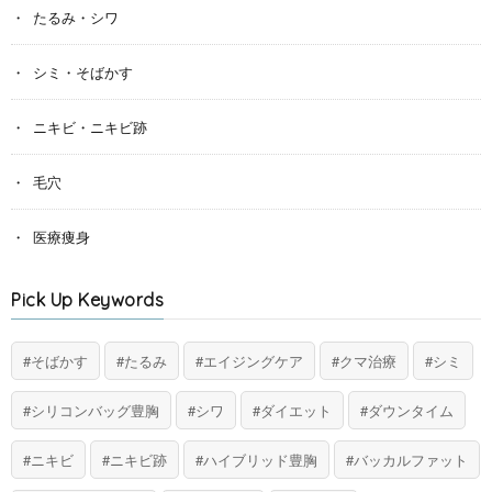
たるみ・シワ
シミ・そばかす
ニキビ・ニキビ跡
毛穴
医療痩身
Pick Up Keywords
そばかす
たるみ
エイジングケア
クマ治療
シミ
シリコンバッグ豊胸
シワ
ダイエット
ダウンタイム
ニキビ
ニキビ跡
ハイブリッド豊胸
バッカルファット