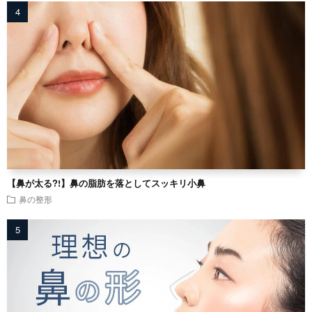
【鼻が太る?!】鼻の脂肪を落としてスッキリ小鼻
鼻の整形