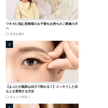
ワキガに悩む思春期のお子様をお持ちのご家族の方
へ
美容皮膚科
【まぶたの脂肪は自力で取れる？】スッキリした目
もとを実現する方法
目もとの若返り