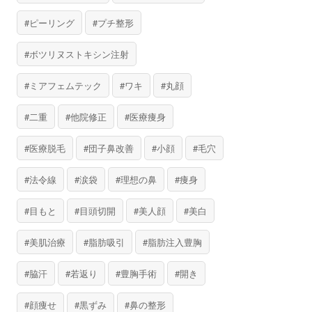
ピーリング
プチ整形
ボツリヌストキシン注射
ミアフェムテック
ワキ
丸顔
二重
他院修正
医療痩身
医療脱毛
団子鼻改善
小顔
毛穴
法令線
涙袋
理想の鼻
痩身
目もと
目頭切開
美人顔
美白
美肌治療
脂肪吸引
脂肪注入豊胸
脇汗
若返り
豊胸手術
開き
顔痩せ
黒ずみ
鼻の整形