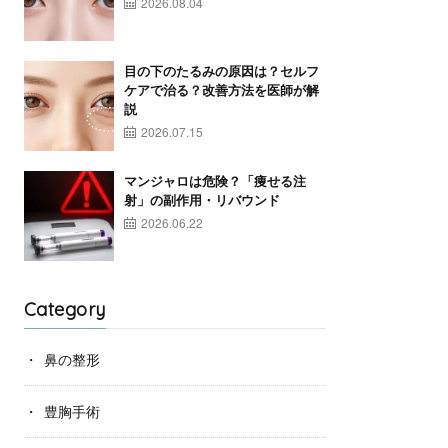
2026.08.04
目の下のたるみの原因は？セルフ
ケアで治る？改善方法を医師が解
説
2026.07.15
マンジャロは危険？「痩せる注
射」の副作用・リバウンド
2026.06.22
Category
鼻の整形
豊胸手術