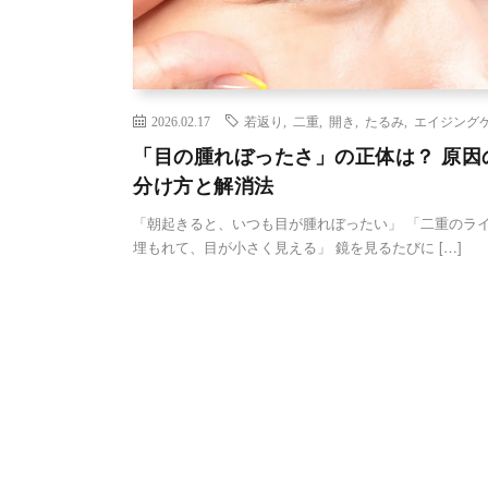
2026.02.17
若返り
,
二重
,
開き
,
たるみ
,
エイジング
「目の腫れぼったさ」の正体は？ 原因
分け方と解消法
「朝起きると、いつも目が腫れぼったい」 「二重のラ
埋もれて、目が小さく見える」 鏡を見るたびに […]