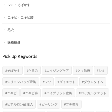
シミ・そばかす
ニキビ・ニキビ跡
毛穴
医療痩身
Pick Up Keywords
そばかす
たるみ
エイジングケア
クマ治療
シミ
シリコンバッグ豊胸
シワ
ダイエット
ダウンタイム
ニキビ
ニキビ跡
ハイブリッド豊胸
バッカルファット
ヒアルロン酸注入
ピーリング
プチ整形