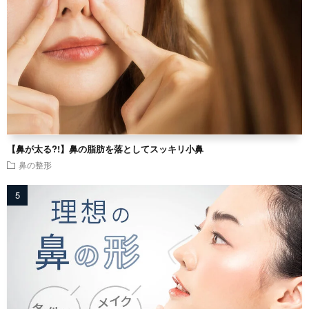
【鼻が太る?!】鼻の脂肪を落としてスッキリ小鼻
鼻の整形