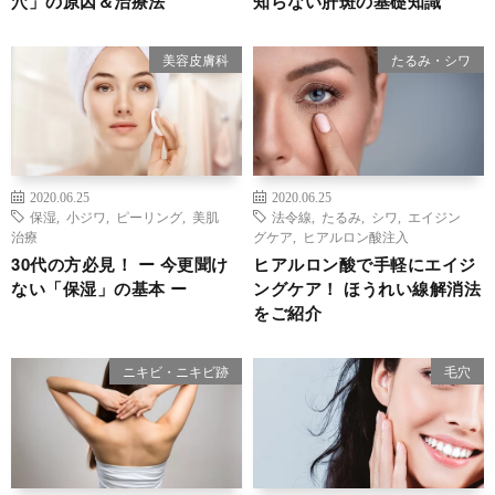
穴」の原因＆治療法
知らない肝斑の基礎知識
美容皮膚科
たるみ・シワ
2020.06.25
2020.06.25
保湿
,
小ジワ
,
ピーリング
,
美肌
法令線
,
たるみ
,
シワ
,
エイジン
治療
グケア
,
ヒアルロン酸注入
30代の方必見！ ー 今更聞け
ヒアルロン酸で手軽にエイジ
ない「保湿」の基本 ー
ングケア！ ほうれい線解消法
をご紹介
ニキビ・ニキビ跡
毛穴