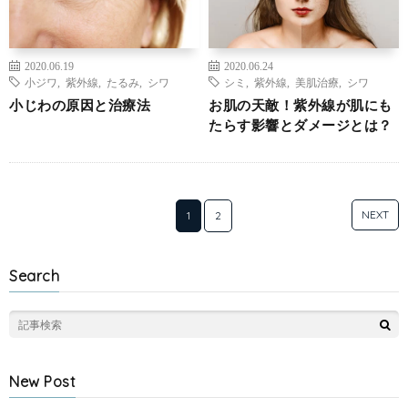
2020.06.19
2020.06.24
小ジワ
,
紫外線
,
たるみ
,
シワ
シミ
,
紫外線
,
美肌治療
,
シワ
小じわの原因と治療法
お肌の天敵！紫外線が肌にも
たらす影響とダメージとは？
NEXT
1
2
Search
New Post