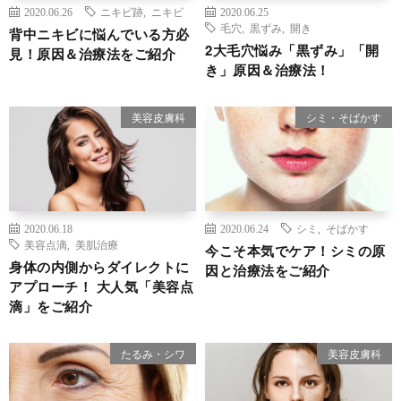
2020.06.26
ニキビ跡
,
ニキビ
2020.06.25
毛穴
,
黒ずみ
,
開き
背中ニキビに悩んでいる方必
2大毛穴悩み「黒ずみ」「開
見！原因＆治療法をご紹介
き」原因＆治療法！
美容皮膚科
シミ・そばかす
2020.06.18
2020.06.24
シミ
,
そばかす
美容点滴
,
美肌治療
今こそ本気でケア！シミの原
身体の内側からダイレクトに
因と治療法をご紹介
アプローチ！ 大人気「美容点
滴」をご紹介
たるみ・シワ
美容皮膚科