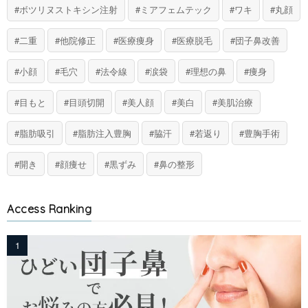
ボツリヌストキシン注射
ミアフェムテック
ワキ
丸顔
二重
他院修正
医療痩身
医療脱毛
団子鼻改善
小顔
毛穴
法令線
涙袋
理想の鼻
痩身
目もと
目頭切開
美人顔
美白
美肌治療
脂肪吸引
脂肪注入豊胸
脇汗
若返り
豊胸手術
開き
顔痩せ
黒ずみ
鼻の整形
Access Ranking